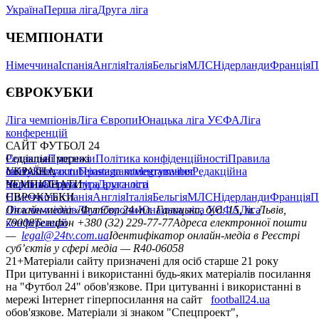
Україна
Перша ліга
Друга ліга
ЧЕМПІОНАТИ
Німеччина
Іспанія
Англія
Італія
Бельгія
МЛС
Нідерланди
Франція
П
ЄВРОКУБКИ
Ліга чемпіонів
Ліга Європи
Юнацька ліга УЄФА
Ліга
конференцій
САЙТ ФУТБОЛ 24
Редакція
Соціальні мережі
Прогнози
Політика конфіденційності
Правила
сайту
facebook
УКРАЇНА
Контакти
x
youtube
Правила коментування
instagram
telegram
viber
Редакційна
політика
Україна
ЧЕМПІОНАТИ
Перша ліга
Структура власності
Друга ліга
Німеччина
ЄВРОКУБКИ
Іспанія
Англія
Італія
Бельгія
МЛС
Нідерланди
Франція
П
Ліга чемпіонів
Онлайн-медіа «Футбол 24»
Ліга Європи
Юнацька ліга УЄФА
пл. Галицька, буд. 15, м. Львів,
Ліга
конференцій
79008
Телефон +380 (32) 229-77-77
Адреса електронної пошти
—
legal@24tv.com.ua
Ідентифікатор онлайн-медіа в Реєстрі
суб’єктів у сфері медіа — R40-06058
21+
Матеріали сайту призначені для осіб старше 21 року
При цитуванні і використанні будь-яких матеріалів посилання
на "Футбол 24" обов'язкове. При цитуванні і використанні в
мережі Інтернет гіперпосилання на сайт
football24.ua
обов'язкове. Матеріали зі знаком "Спецпроект",