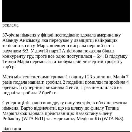
Video
реклама
37-річна німкеня у фіналі несподівано здолала американку
Аманду Анісімову, яка перебуває у двадцятці найкращих
тенісисток світу. Марія впевнено виграла перший сет з
рахунком 6:3. У другій партії Анісімова показала більш
конкуренту гру, проте все одно поступилася – 6:4. В підсумку
Тетяна Марія перемогла та здобула свій четвертий трофей у
кар'єрі.
Матч між тенісистками тривав 1 годину і 23 хвилини. Марія 7
разів подала навиліт, зробила 2 подвійні помилки та зробила 4
брейки. Її суперниця виконала 4 ейси, 1 раз помилилася на
подачі та зробила 2 брейки.
Суперниці зіграли свою другу очну зустріч, в обох перемогла
німкеня. Варто відзначити, що на шляху до фіналу Тетяна
Марія також здолала представницю Казахстану Єлену
Рибакіну (WTA №11) та американку Медісон Кіз (WTA №8).
відео дня