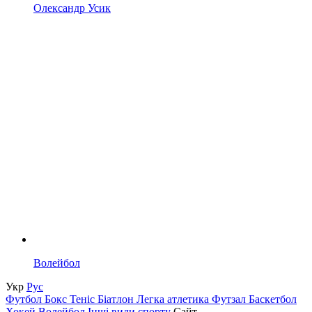
Олександр Усик
Волейбол
Укр
Рус
Футбол
Бокс
Теніс
Біатлон
Легка атлетика
Футзал
Баскетбол
Хокей
Волейбол
Інші види спорту
Сайт