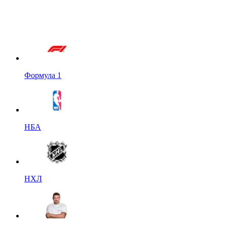
Формула 1
НБА
НХЛ