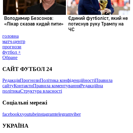
головна
матч-центр
прогнози
футбол +
Обране
САЙТ ФУТБОЛ 24
Редакція
Прогнози
Політика конфіденційності
Правила
сайту
Контакти
Правила коментування
Редакційна
політика
Структура власності
Соціальні мережі
facebook
x
youtube
instagram
telegram
viber
УКРАЇНА