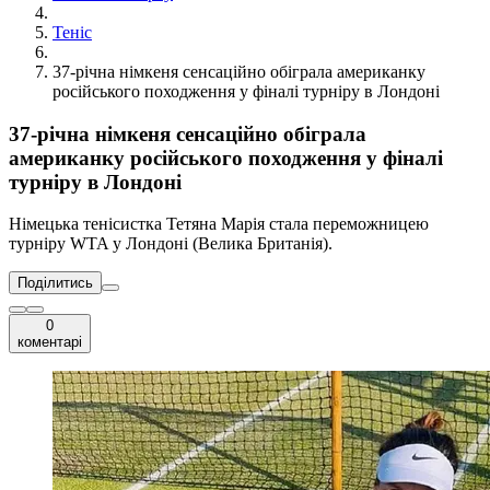
Теніс
37-річна німкеня сенсаційно обіграла американку
російського походження у фіналі турніру в Лондоні
37-річна німкеня сенсаційно обіграла
американку російського походження у фіналі
турніру в Лондоні
Німецька тенісистка Тетяна Марія стала переможницею
турніру WTA у Лондоні (Велика Британія).
Поділитись
0
коментарі