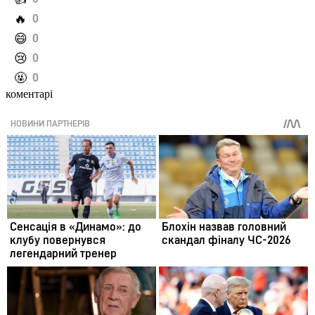
️🔥
0
️😄
0
️😢
0
️🤬
0
коментарі