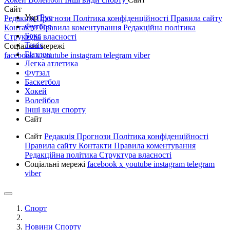
Сайт
Укр
Рус
Редакція
Прогнози
Політика конфіденційності
Правила сайту
Футбол
Контакти
Правила коментування
Редакційна політика
Бокс
Структура власності
Теніс
Соціальні мережі
Біатлон
facebook
x
youtube
instagram
telegram
viber
Легка атлетика
Футзал
Баскетбол
Хокей
Волейбол
Інші види спорту
Сайт
Сайт
Редакція
Прогнози
Політика конфіденційності
Правила сайту
Контакти
Правила коментування
Редакційна політика
Структура власності
Соціальні мережі
facebook
x
youtube
instagram
telegram
viber
Спорт
Новини Спорту