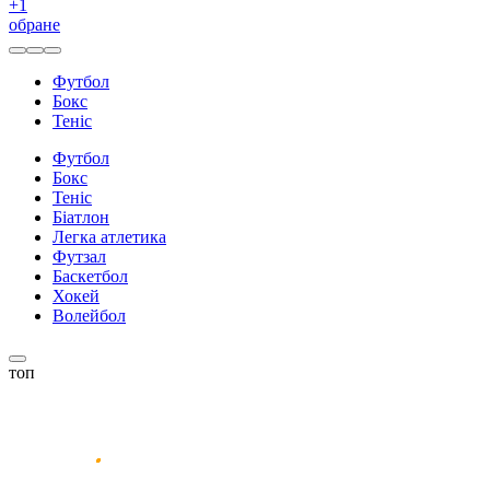
+
1
обране
Футбол
Бокс
Теніс
Футбол
Бокс
Теніс
Біатлон
Легка атлетика
Футзал
Баскетбол
Хокей
Волейбол
топ