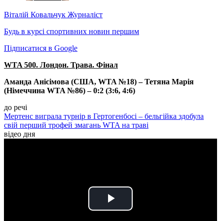
Віталій Ковальчук
Журналіст
Будь в курсі спортивних новин першим
Підписатися в Google
WTA 500. Лондон. Трава. Фінал
Аманда Анісімова (США, WTA №18) – Тетяна Марія
(Німеччина WTA №86) – 0:2 (3:6, 4:6)
до речі
Мертенс виграла турнір в Гертогенбосі – бельгійка здобула
свій перший трофей змагань WTA на траві
відео дня
Play