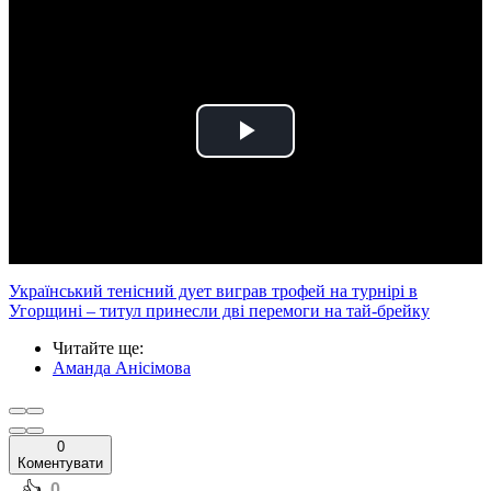
Play
Video
Український тенісний дует виграв трофей на турнірі в
Угорщині – титул принесли дві перемоги на тай-брейку
Читайте ще
:
Аманда Анісімова
0
Коментувати
️👍
0