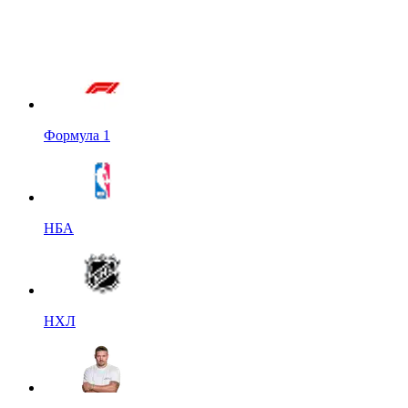
Формула 1
НБА
НХЛ