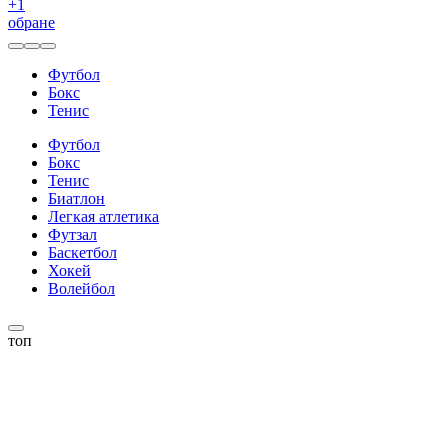
+
1
обране
Футбол
Бокс
Тенис
Футбол
Бокс
Тенис
Биатлон
Легкая атлетика
Футзал
Баскетбол
Хокей
Волейбол
топ