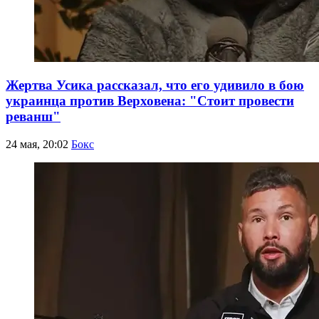
Жертва Усика рассказал, что его удивило в бою
украинца против Верховена: "Стоит провести
реванш"
24 мая, 20:02
Бокс