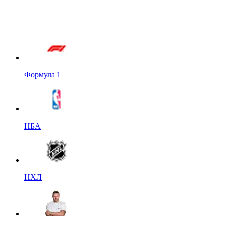
Формула 1
НБА
НХЛ