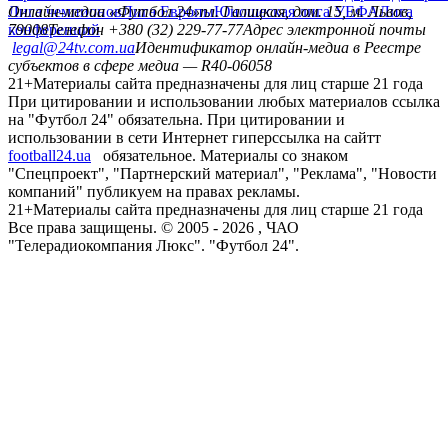
Лига чемпионов
Онлайн-медиа «Футбол 24»
Лига Европы
пл. Галицкая, дом. 15, м. Львов,
Юношеская лига УЕФА
Лига
конференций
79008
Телефон +380 (32) 229-77-77
Адрес электронной почты
legal@24tv.com.ua
Идентификатор онлайн-медиа в Реестре
субъектов в сфере медиа — R40-06058
21+
Материалы сайта предназначены для лиц старше 21 года
При цитировании и использовании любых материалов ссылка
на "Футбол 24" обязательна. При цитировании и
использовании в сети Интернет гиперссылка на сайтт
football24.ua
обязательное. Материалы со знаком
"Спецпроект", "Партнерский материал", "Реклама", "Новости
компаний" публикуем на правах рекламы.
21+
Материалы сайта предназначены для лиц старше 21 года
Все права защищены. © 2005 -
2026
, ЧАО
"Телерадиокомпания Люкс". "Футбол 24".