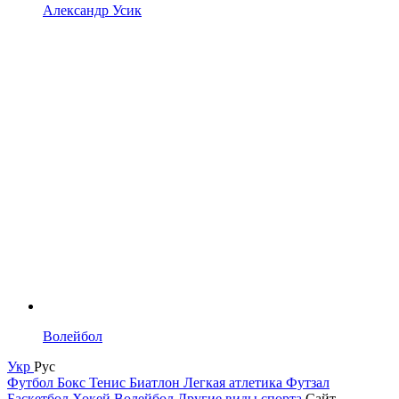
Александр Усик
Волейбол
Укр
Рус
Футбол
Бокс
Тенис
Биатлон
Легкая атлетика
Футзал
Баскетбол
Хокей
Волейбол
Другие виды спорта
Сайт