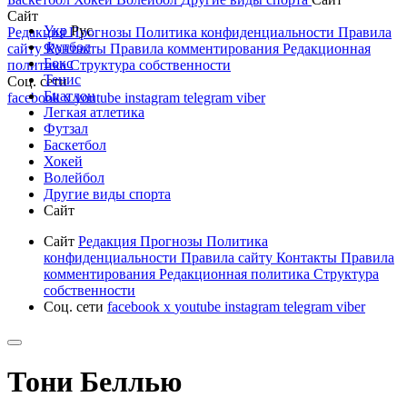
Сайт
Укр
Рус
Редакция
Прогнозы
Политика конфиденциальности
Правила
Футбол
сайту
Контакты
Правила комментирования
Редакционная
Бокс
политика
Структура собственности
Тенис
Соц. сети
Биатлон
facebook
x
youtube
instagram
telegram
viber
Легкая атлетика
Футзал
Баскетбол
Хокей
Волейбол
Другие виды спорта
Сайт
Сайт
Редакция
Прогнозы
Политика
конфиденциальности
Правила сайту
Контакты
Правила
комментирования
Редакционная политика
Структура
собственности
Соц. сети
facebook
x
youtube
instagram
telegram
viber
Тони Беллью