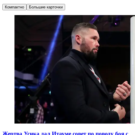
Компактно
Большие карточки
Жертва Усика дал Итауме совет по поводу боя с