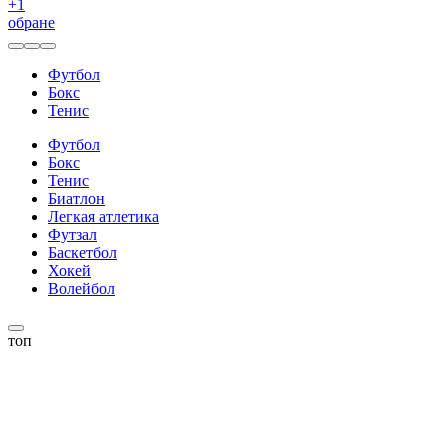
+
1
обране
Футбол
Бокс
Тенис
Футбол
Бокс
Тенис
Биатлон
Легкая атлетика
Футзал
Баскетбол
Хокей
Волейбол
топ