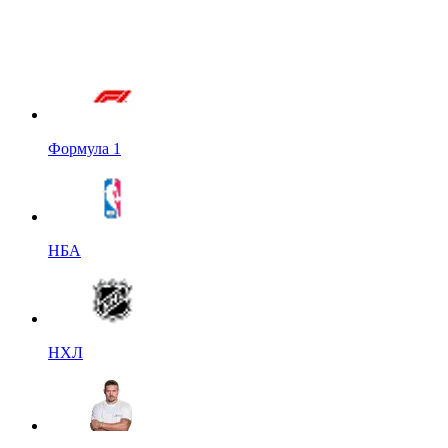
Формула 1
НБА
НХЛ