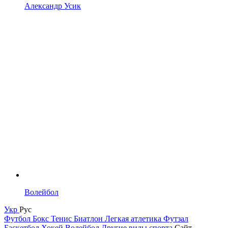
Александр Усик
Волейбол
Укр
Рус
Футбол
Бокс
Тенис
Биатлон
Легкая атлетика
Футзал
Баскетбол
Хокей
Волейбол
Другие виды спорта
Сайт