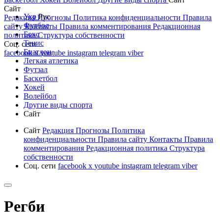
Сайт
Укр
Рус
Редакция
Прогнозы
Политика конфиденциальности
Правила
Футбол
сайту
Контакты
Правила комментирования
Редакционная
Бокс
политика
Структура собственности
Тенис
Соц. сети
Биатлон
facebook
x
youtube
instagram
telegram
viber
Легкая атлетика
Футзал
Баскетбол
Хокей
Волейбол
Другие виды спорта
Сайт
Сайт
Редакция
Прогнозы
Политика
конфиденциальности
Правила сайту
Контакты
Правила
комментирования
Редакционная политика
Структура
собственности
Соц. сети
facebook
x
youtube
instagram
telegram
viber
Регби