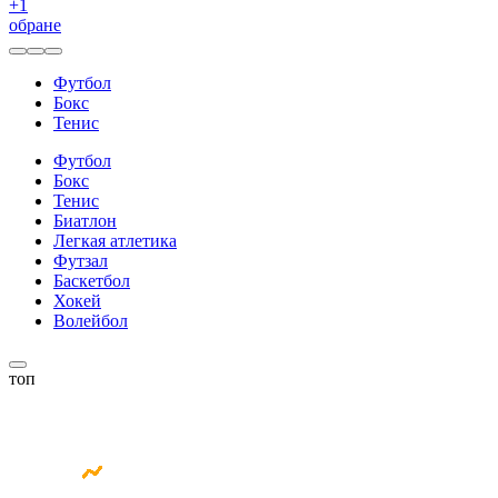
+
1
обране
Футбол
Бокс
Тенис
Футбол
Бокс
Тенис
Биатлон
Легкая атлетика
Футзал
Баскетбол
Хокей
Волейбол
топ