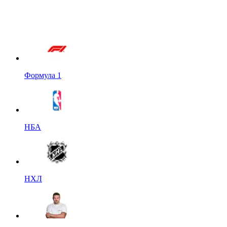
Формула 1
НБА
НХЛ