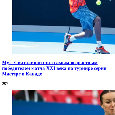
Муж Свитолиной стал самым возрастным
победителем матча XXI века на турнире серии
Мастерс в Канаде
297