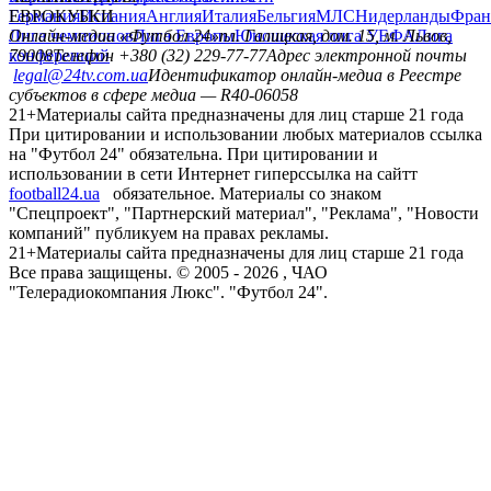
Германия
ЕВРОКУБКИ
Испания
Англия
Италия
Бельгия
МЛС
Нидерланды
Фран
Лига чемпионов
Онлайн-медиа «Футбол 24»
Лига Европы
пл. Галицкая, дом. 15, м. Львов,
Юношеская лига УЕФА
Лига
конференций
79008
Телефон +380 (32) 229-77-77
Адрес электронной почты
legal@24tv.com.ua
Идентификатор онлайн-медиа в Реестре
субъектов в сфере медиа — R40-06058
21+
Материалы сайта предназначены для лиц старше 21 года
При цитировании и использовании любых материалов ссылка
на "Футбол 24" обязательна. При цитировании и
использовании в сети Интернет гиперссылка на сайтт
football24.ua
обязательное. Материалы со знаком
"Спецпроект", "Партнерский материал", "Реклама", "Новости
компаний" публикуем на правах рекламы.
21+
Материалы сайта предназначены для лиц старше 21 года
Все права защищены. © 2005 -
2026
, ЧАО
"Телерадиокомпания Люкс". "Футбол 24".