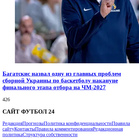
Багатскис назвал одну из главных проблем
сборной Украины по баскетболу накануне
финального этапа отбора на ЧМ-2027
426
САЙТ ФУТБОЛ 24
Редакция
Прогнозы
Политика конфиденциальности
Правила
сайту
Контакты
Правила комментирования
Редакционная
политика
Структура собственности