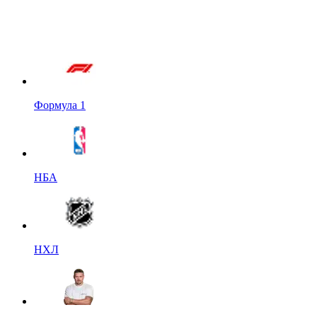
Формула 1
НБА
НХЛ