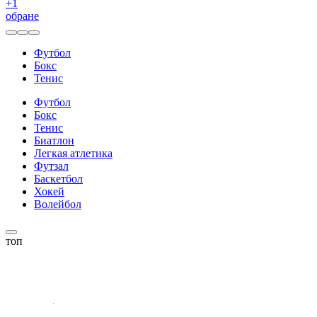
+
1
обране
Футбол
Бокс
Тенис
Футбол
Бокс
Тенис
Биатлон
Легкая атлетика
Футзал
Баскетбол
Хокей
Волейбол
топ