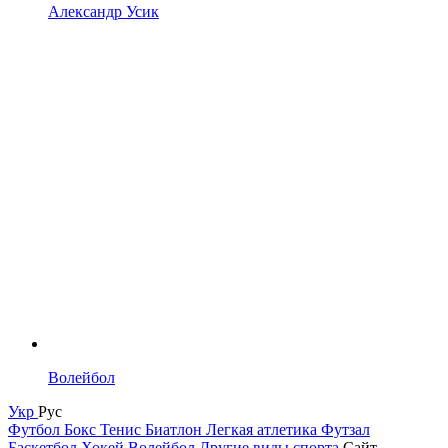
Александр Усик
Волейбол
Укр
Рус
Футбол
Бокс
Тенис
Биатлон
Легкая атлетика
Футзал
Баскетбол
Хокей
Волейбол
Другие виды спорта
Сайт