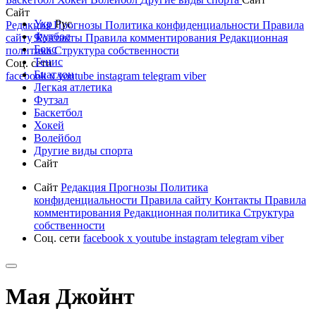
Сайт
Укр
Рус
Редакция
Прогнозы
Политика конфиденциальности
Правила
Футбол
сайту
Контакты
Правила комментирования
Редакционная
Бокс
политика
Структура собственности
Тенис
Соц. сети
Биатлон
facebook
x
youtube
instagram
telegram
viber
Легкая атлетика
Футзал
Баскетбол
Хокей
Волейбол
Другие виды спорта
Сайт
Сайт
Редакция
Прогнозы
Политика
конфиденциальности
Правила сайту
Контакты
Правила
комментирования
Редакционная политика
Структура
собственности
Соц. сети
facebook
x
youtube
instagram
telegram
viber
Мая Джойнт