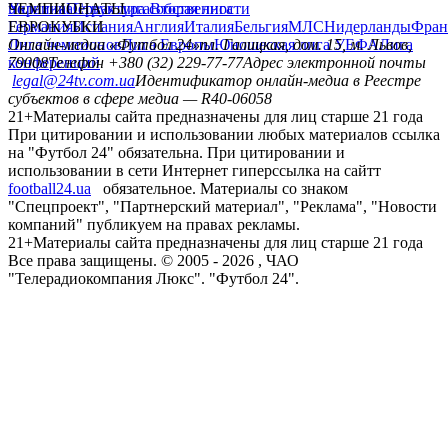
политика
Украина
ЧЕМПИОНАТЫ
Первая лига
Структура собственности
Вторая лига
Германия
ЕВРОКУБКИ
Испания
Англия
Италия
Бельгия
МЛС
Нидерланды
Фран
Лига чемпионов
Онлайн-медиа «Футбол 24»
Лига Европы
пл. Галицкая, дом. 15, м. Львов,
Юношеская лига УЕФА
Лига
конференций
79008
Телефон +380 (32) 229-77-77
Адрес электронной почты
legal@24tv.com.ua
Идентификатор онлайн-медиа в Реестре
субъектов в сфере медиа — R40-06058
21+
Материалы сайта предназначены для лиц старше 21 года
При цитировании и использовании любых материалов ссылка
на "Футбол 24" обязательна. При цитировании и
использовании в сети Интернет гиперссылка на сайтт
football24.ua
обязательное. Материалы со знаком
"Спецпроект", "Партнерский материал", "Реклама", "Новости
компаний" публикуем на правах рекламы.
21+
Материалы сайта предназначены для лиц старше 21 года
Все права защищены. © 2005 -
2026
, ЧАО
"Телерадиокомпания Люкс". "Футбол 24".