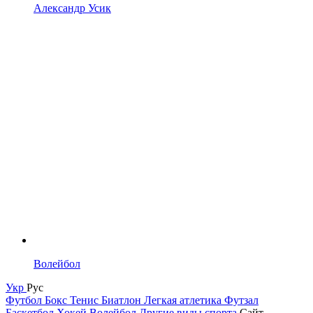
Александр Усик
Волейбол
Укр
Рус
Футбол
Бокс
Тенис
Биатлон
Легкая атлетика
Футзал
Баскетбол
Хокей
Волейбол
Другие виды спорта
Сайт