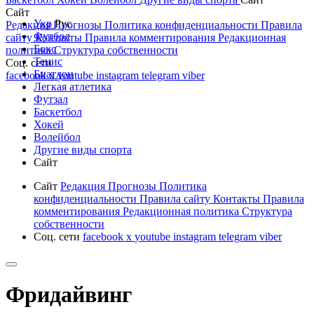
Сайт
Укр
Рус
Редакция
Прогнозы
Политика конфиденциальности
Правила
Футбол
сайту
Контакты
Правила комментирования
Редакционная
Бокс
политика
Структура собственности
Тенис
Соц. сети
Биатлон
facebook
x
youtube
instagram
telegram
viber
Легкая атлетика
Футзал
Баскетбол
Хокей
Волейбол
Другие виды спорта
Сайт
Сайт
Редакция
Прогнозы
Политика
конфиденциальности
Правила сайту
Контакты
Правила
комментирования
Редакционная политика
Структура
собственности
Соц. сети
facebook
x
youtube
instagram
telegram
viber
Фридайвинг