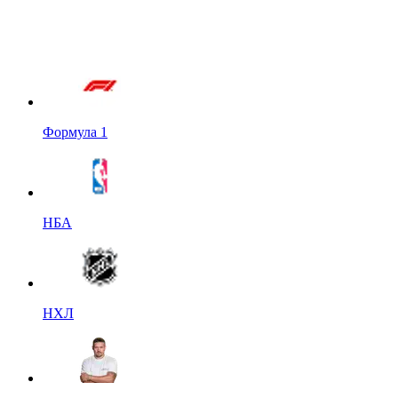
Формула 1
НБА
НХЛ