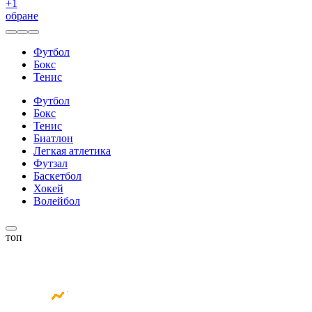
+
1
обране
Футбол
Бокс
Тенис
Футбол
Бокс
Тенис
Биатлон
Легкая атлетика
Футзал
Баскетбол
Хокей
Волейбол
топ