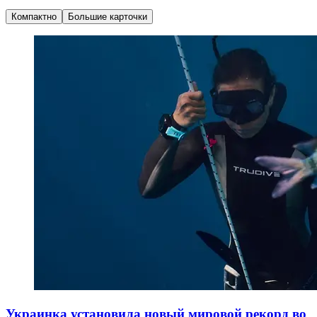
Компактно
Большие карточки
Украинка установила новый мировой рекорд во