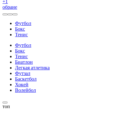
+
1
обране
Футбол
Бокс
Тенис
Футбол
Бокс
Тенис
Биатлон
Легкая атлетика
Футзал
Баскетбол
Хокей
Волейбол
топ