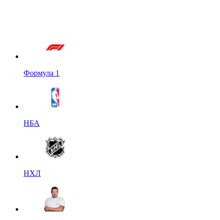
Формула 1
НБА
НХЛ