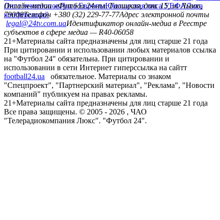
Лига чемпионов
Онлайн-медиа «Футбол 24»
Лига Европы
пл. Галицкая, дом. 15, м. Львов,
Юношеская лига УЕФА
Лига
конференций
79008
Телефон +380 (32) 229-77-77
Адрес электронной почты
legal@24tv.com.ua
Идентификатор онлайн-медиа в Реестре
субъектов в сфере медиа — R40-06058
21+
Материалы сайта предназначены для лиц старше 21 года
При цитировании и использовании любых материалов ссылка
на "Футбол 24" обязательна. При цитировании и
использовании в сети Интернет гиперссылка на сайтт
football24.ua
обязательное. Материалы со знаком
"Спецпроект", "Партнерский материал", "Реклама", "Новости
компаний" публикуем на правах рекламы.
21+
Материалы сайта предназначены для лиц старше 21 года
Все права защищены. © 2005 -
2026
, ЧАО
"Телерадиокомпания Люкс". "Футбол 24".