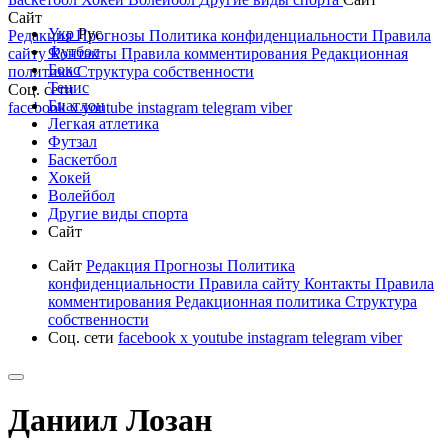
Сайт
Укр
Рус
Редакция
Прогнозы
Политика конфиденциальности
Правила
Футбол
сайту
Контакты
Правила комментирования
Редакционная
Бокс
политика
Структура собственности
Тенис
Соц. сети
Биатлон
facebook
x
youtube
instagram
telegram
viber
Легкая атлетика
Футзал
Баскетбол
Хокей
Волейбол
Другие виды спорта
Сайт
Сайт
Редакция
Прогнозы
Политика
конфиденциальности
Правила сайту
Контакты
Правила
комментирования
Редакционная политика
Структура
собственности
Соц. сети
facebook
x
youtube
instagram
telegram
viber
Даниил Лозан