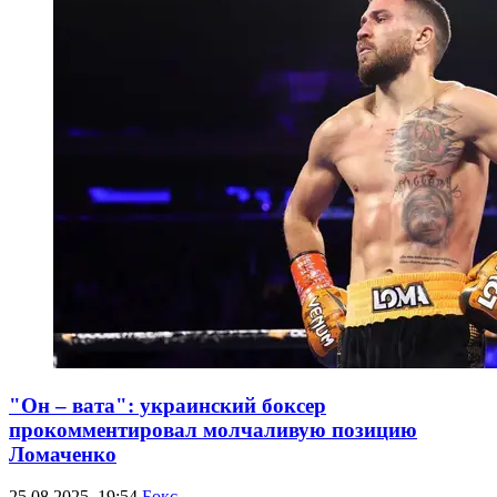
"Он – вата": украинский боксер
прокомментировал молчаливую позицию
Ломаченко
25.08.2025, 19:54
Бокс