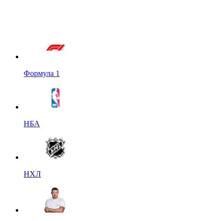
Формула 1
НБА
НХЛ