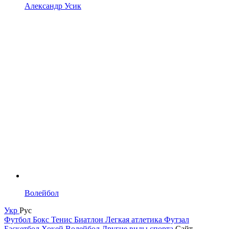
Александр Усик
Волейбол
Укр
Рус
Футбол
Бокс
Тенис
Биатлон
Легкая атлетика
Футзал
Баскетбол
Хокей
Волейбол
Другие виды спорта
Сайт