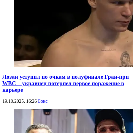
Лозан уступил по очкам в полуфинале Гран-при
WBC – украинец потерпел первое поражение в
карьере
19.10.2025, 16:26
Бокс