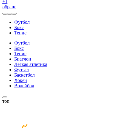
+
1
обране
Футбол
Бокс
Тенис
Футбол
Бокс
Тенис
Биатлон
Легкая атлетика
Футзал
Баскетбол
Хокей
Волейбол
топ