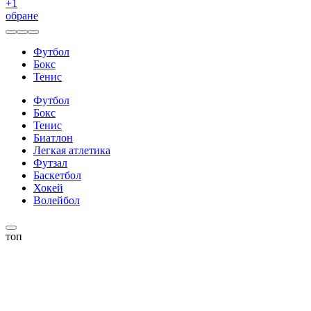
+
1
обране
Футбол
Бокс
Тенис
Футбол
Бокс
Тенис
Биатлон
Легкая атлетика
Футзал
Баскетбол
Хокей
Волейбол
топ