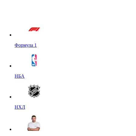
Формула 1
НБА
НХЛ