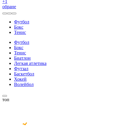
+
1
обране
Футбол
Бокс
Тенис
Футбол
Бокс
Тенис
Биатлон
Легкая атлетика
Футзал
Баскетбол
Хокей
Волейбол
топ