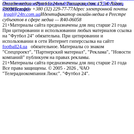
Лига чемпионов
Онлайн-медиа «Футбол 24»
Лига Европы
пл. Галицкая, дом. 15, м. Львов,
Юношеская лига УЕФА
Лига
конференций
79008
Телефон +380 (32) 229-77-77
Адрес электронной почты
legal@24tv.com.ua
Идентификатор онлайн-медиа в Реестре
субъектов в сфере медиа — R40-06058
21+
Материалы сайта предназначены для лиц старше 21 года
При цитировании и использовании любых материалов ссылка
на "Футбол 24" обязательна. При цитировании и
использовании в сети Интернет гиперссылка на сайтт
football24.ua
обязательное. Материалы со знаком
"Спецпроект", "Партнерский материал", "Реклама", "Новости
компаний" публикуем на правах рекламы.
21+
Материалы сайта предназначены для лиц старше 21 года
Все права защищены. © 2005 -
2026
, ЧАО
"Телерадиокомпания Люкс". "Футбол 24".