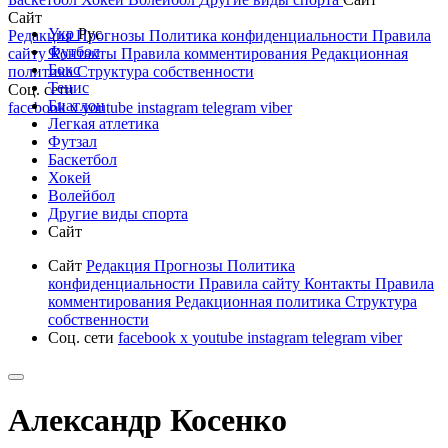
Сайт
Укр
Рус
Редакция
Прогнозы
Политика конфиденциальности
Правила
Футбол
сайту
Контакты
Правила комментирования
Редакционная
Бокс
политика
Структура собственности
Тенис
Соц. сети
Биатлон
facebook
x
youtube
instagram
telegram
viber
Легкая атлетика
Футзал
Баскетбол
Хокей
Волейбол
Другие виды спорта
Сайт
Сайт
Редакция
Прогнозы
Политика
конфиденциальности
Правила сайту
Контакты
Правила
комментирования
Редакционная политика
Структура
собственности
Соц. сети
facebook
x
youtube
instagram
telegram
viber
Александр Косенко