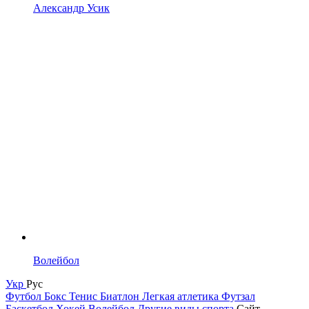
Александр Усик
Волейбол
Укр
Рус
Футбол
Бокс
Тенис
Биатлон
Легкая атлетика
Футзал
Баскетбол
Хокей
Волейбол
Другие виды спорта
Сайт