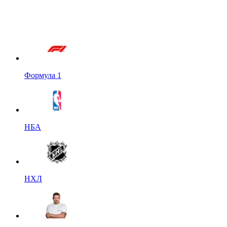
Формула 1
НБА
НХЛ