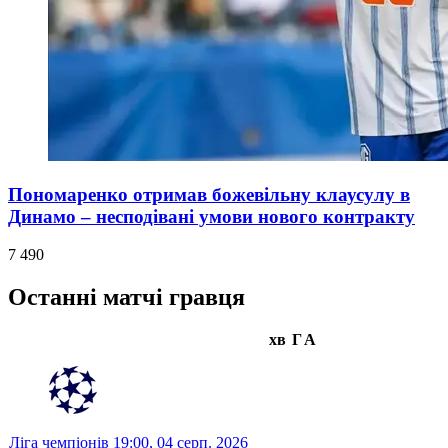
Пономаренко отримав божевільну клаусулу в
Динамо – несподівані умови нового контракту
7 490
Останні матчі гравця
хв
Г
А
Ліга чемпіонів
19:00,
04 серп. 2026