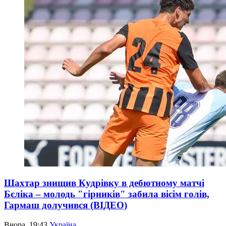
Шахтар знищив Кудрівку в дебютному матчі
Бєліка – молодь "гірників" забила вісім голів,
Гармаш долучився (ВІДЕО)
Вчора, 19:43
Україна