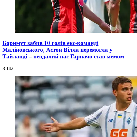
Борнмут забив 10 голів екс-команді
Маліновського, Астон Вілла перемогла у
Тайланді – невдалий пас Гарначо став мемом
8 142