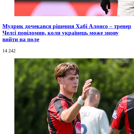
Мудрик дочекався рішення Хабі Алонсо – тренер
Челсі повідомив, коли українець може знову
вийти на поле
14 242