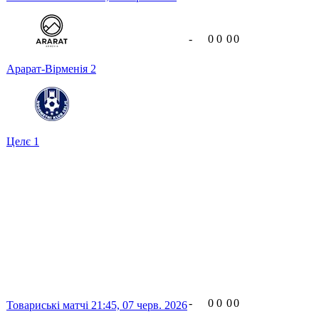
-
0
0
0
0
Арарат-Вірменія
2
Целє
1
-
0
0
0
0
Товариські матчі
21:45,
07 черв. 2026