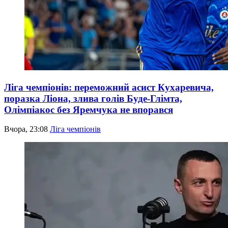
Ліга чемпіонів: переможний асист Кухаревича,
поразка Ліона, злива голів Буде-Глімта,
Олімпіакос без Яремчука не впорався
Вчора, 23:08
Ліга чемпіонів