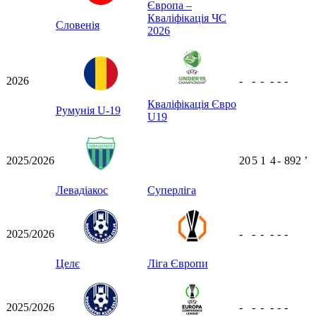
Європа –
Кваліфікація ЧС
Словенія
2026
2026
-
-
-
-
-
-
Кваліфікація Євро
Румунія U-19
U19
2025/2026
20
5
1
4
-
892
ʼ
Левадіакос
Суперліга
2025/2026
-
-
-
-
-
-
Целє
Ліга Європи
2025/2026
-
-
-
-
-
-