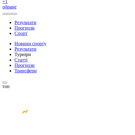
+
1
обране
Результати
Прогнози
Спорт
Новини спорту
Результати
Турніри
Статті
Прогнози
Трансфери
топ