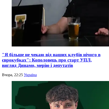
"Я більше не чекаю від наших клубів нічого в
єврокубках": Кополовець про старт УПЛ,
вигляд Динамо, мерію і депутатів
Вчора, 22:25
Україна