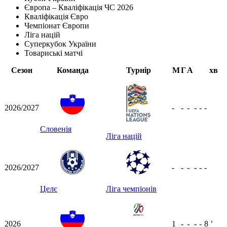
Європа – Кваліфікація ЧС 2026
Кваліфікація Євро
Чемпіонат Європи
Ліга націй
Суперкубок України
Товариські матчі
Сезон
Команда
Турнір
М
Г
А
хв
2026/2027
-
-
-
-
-
-
Словенія
Ліга націй
2026/2027
-
-
-
-
-
-
Целє
Ліга чемпіонів
2026
1
-
-
-
-
8
ʼ