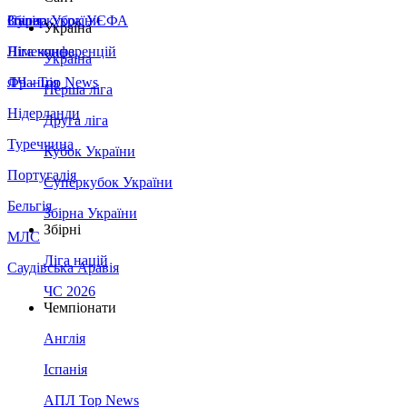
Збірна України
Італія
Суперкубок УЄФА
Україна
Німеччина
Ліга конференцій
Україна
Франція
ЛЧ - Top News
Перша ліга
Нідерланди
Друга ліга
Туреччина
Кубок України
Португалія
Суперкубок України
Бельгія
Збірна України
Збірні
МЛС
Ліга націй
Саудівська Аравія
ЧС 2026
Чемпіонати
Англія
Іспанія
АПЛ Top News