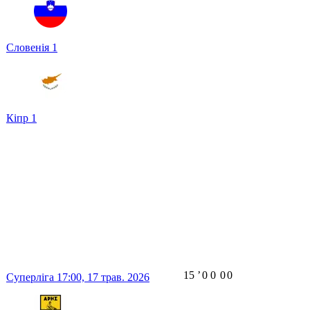
Словенія
1
Кіпр
1
15
ʼ
0
0
0
0
Суперліга
17:00,
17 трав. 2026