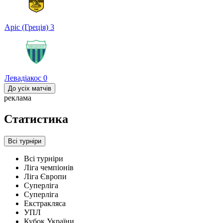
Аріс (Греція)
3
Левадіакос
0
До усіх матчів
реклама
Статистика
Всі турніри
Всі турніри
Ліга чемпіонів
Ліга Європи
Суперліга
Суперліга
Екстракляса
УПЛ
Кубок України