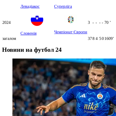
Левадіакос
Суперліга
2024
3
-
-
-
-
70
ʼ
Чемпіонат Європи
Словенія
загалом
37
8
4
5
0
1609ʼ
Новини на футбол 24