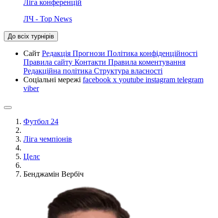
Ліга конференцій
ЛЧ - Top News
До всіх турнірів
Сайт
Редакція
Прогнози
Політика конфіденційності
Правила сайту
Контакти
Правила коментування
Редакційна політика
Структура власності
Соціальні мережі
facebook
x
youtube
instagram
telegram
viber
Футбол 24
Ліга чемпіонів
Целє
Бенджамін Вербіч