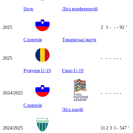
Целє
Ліга конференцій
2025
2
1
-
-
-
92
ʼ
Словенія
Товариські матчі
2025
-
-
-
-
-
-
Румунія U-19
Євро U-19
2024/2025
-
-
-
-
-
-
Словенія
Ліга націй
2024/2025
11
2
3
1
-
547
ʼ