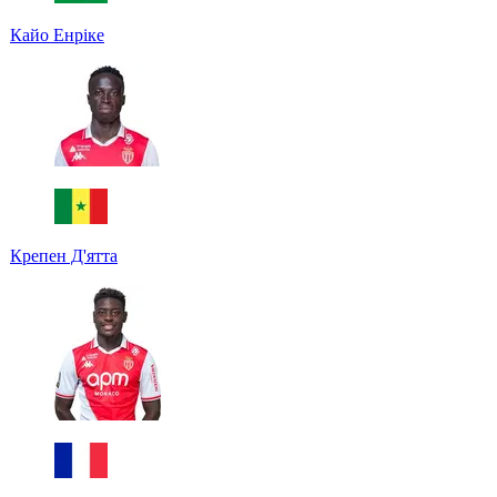
Кайо Енріке
Крепен Д'ятта