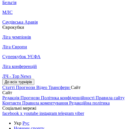
Бельгія
МЛС
Саудівська Аравія
Єврокубки
Ліга чемпіонів
Ліга Європи
Суперкубок УЄФА
Ліга конференцій
ЛЧ - Top News
До всіх турнірів
Статті
Прогнози
Відео
Трансфери
Сайт
Сайт
Редакція
Прогнози
Політика конфіденційності
Правила сайту
Контакти
Правила коментування
Редакційна політика
Соціальні мережі
facebook
x
youtube
instagram
telegram
viber
Укр
Рус
Новини спорту