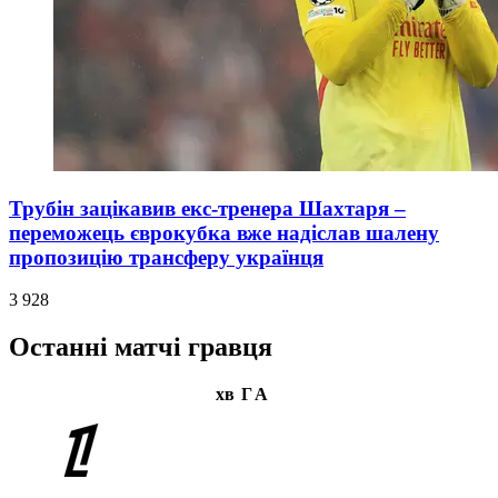
Трубін зацікавив екс-тренера Шахтаря –
переможець єврокубка вже надіслав шалену
пропозицію трансферу українця
3 928
Останні матчі гравця
хв
Г
А