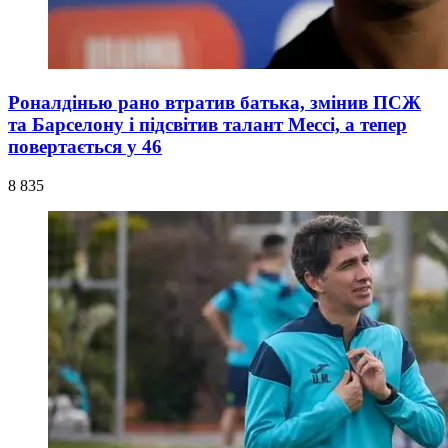
Роналдінью рано втратив батька, змінив ПСЖ
та Барселону і підсвітив талант Мессі, а тепер
повертається у 46
8 835