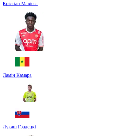
Крістіан Мавісса
Ламін Камара
Лукаш Градецкі