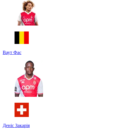
Ваут Фас
Деніс Закарія