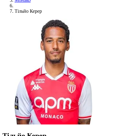
Монако
Тільйо Керер
Тільйо Керер