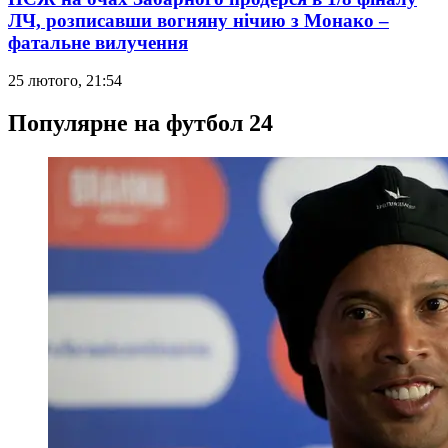
ЛЧ, розписавши вогняну нічию з Монако –
фатальне вилучення
25 лютого, 21:54
Популярне на футбол 24