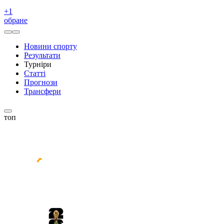
+
1
обране
Новини спорту
Результати
Турніри
Статті
Прогнози
Трансфери
топ