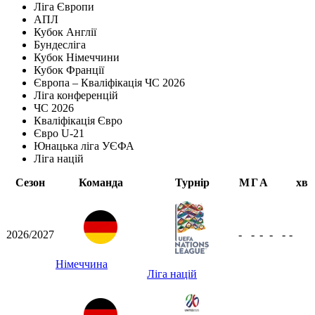
Ліга Європи
АПЛ
Кубок Англії
Бундесліга
Кубок Німеччини
Кубок Франції
Європа – Кваліфікація ЧС 2026
Ліга конференцій
ЧС 2026
Кваліфікація Євро
Євро U-21
Юнацька ліга УЄФА
Ліга націй
Сезон
Команда
Турнір
М
Г
А
хв
2026/2027
-
-
-
-
-
-
Німеччина
Ліга націй