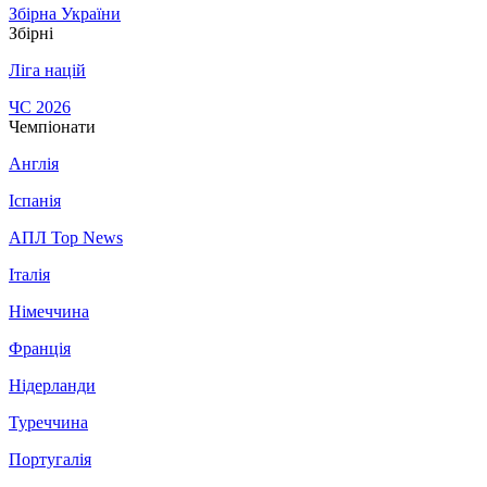
Збірна України
Збірні
Ліга націй
ЧС 2026
Чемпіонати
Англія
Іспанія
АПЛ Top News
Італія
Німеччина
Франція
Нідерланди
Туреччина
Португалія