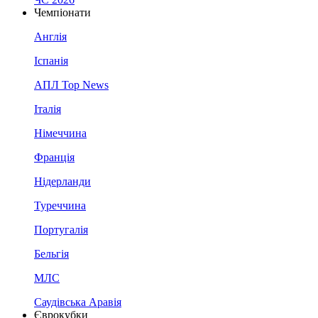
Чемпіонати
Англія
Іспанія
АПЛ Top News
Італія
Німеччина
Франція
Нідерланди
Туреччина
Португалія
Бельгія
МЛС
Саудівська Аравія
Єврокубки