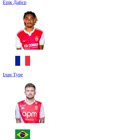
Ерік Дайєр
Ілан Туре