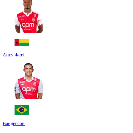
Ансу Фаті
Вандерсон