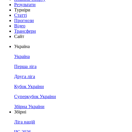
Результати
Турніри
Статті
Прогнози
Відео
Трансфери
Сайт
Україна
Україна
Перша ліга
Друга ліга
Кубок України
Суперкубок України
Збірна України
Збірні
Ліга націй
ЧС 2026