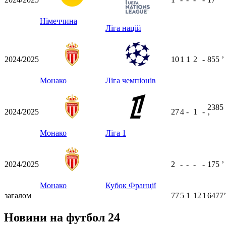
Німеччина
Ліга націй
2024/2025
10
1
1
2
-
855
ʼ
Монако
Ліга чемпіонів
2385
2024/2025
27
4
-
1
-
ʼ
Монако
Ліга 1
2024/2025
2
-
-
-
-
175
ʼ
Монако
Кубок Франції
загалом
77
5
1
12
1
6477ʼ
Новини на футбол 24