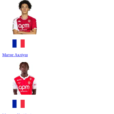
Магне Акліуш