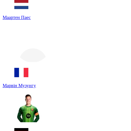
Маартен Паес
Марвін Музунгу