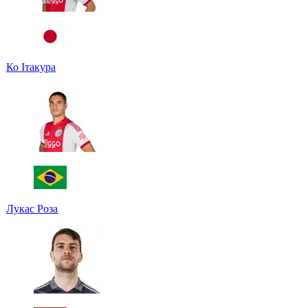
Ко Ітакура
Лукас Роза