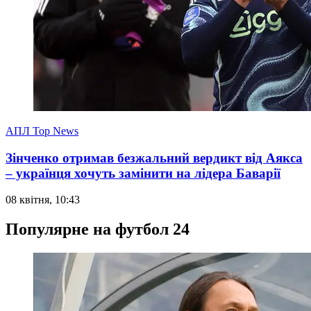
АПЛ Top News
Зінченко отримав безжальний вердикт від Аякса
– українця хочуть замінити на лідера Баварії
08 квітня, 10:43
Популярне на футбол 24