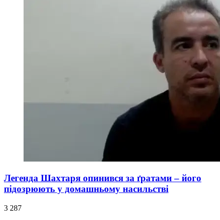
Легенда Шахтаря опинився за ґратами – його
підозрюють у домашньому насильстві
3 287