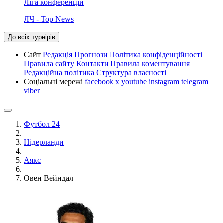
Ліга конференцій
ЛЧ - Top News
До всіх турнірів
Сайт
Редакція
Прогнози
Політика конфіденційності
Правила сайту
Контакти
Правила коментування
Редакційна політика
Структура власності
Соціальні мережі
facebook
x
youtube
instagram
telegram
viber
Футбол 24
Нідерланди
Аякс
Овен Вейндал