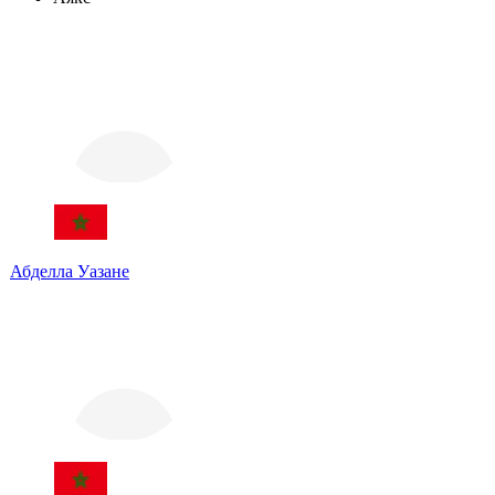
Абделла Уазане