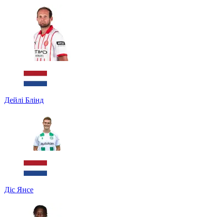
Дейлі Блінд
Діс Янсе