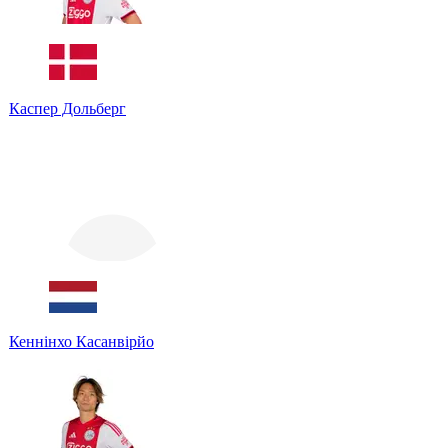
Каспер Дольберг
Кеннінхо Касанвірйо