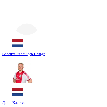
Валентейн ван дер Вельде
Дейві Клаассен