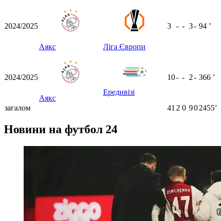
2024/2025
3
-
-
3
-
94
ʼ
Аякс
Ліга Європи
2024/2025
10
-
-
2
-
366
ʼ
Ередивізі
Аякс
загалом
41
2
0
9
0
2455ʼ
Новини на футбол 24