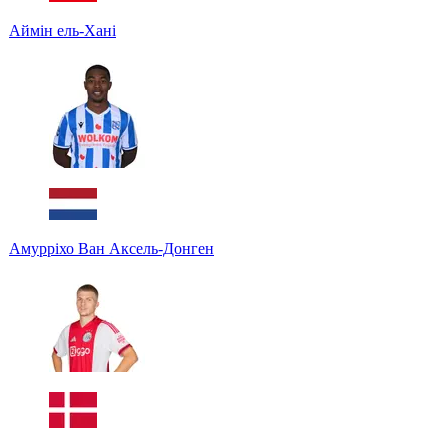
Аймін ель-Хані
Амурріхо Ван Аксель-Донген