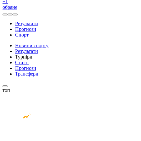
+
1
обране
Результати
Прогнози
Спорт
Новини спорту
Результати
Турніри
Статті
Прогнози
Трансфери
топ