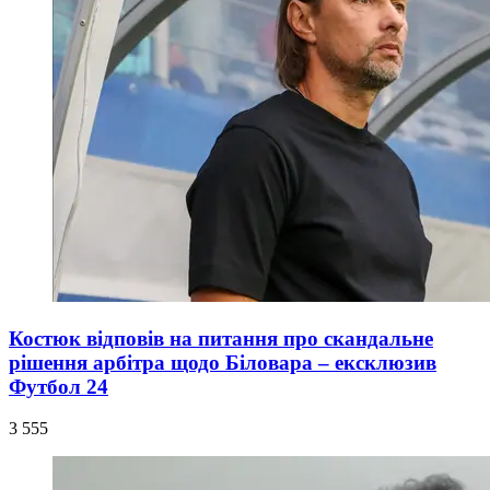
Костюк відповів на питання про скандальне
рішення арбітра щодо Біловара – ексклюзив
Футбол 24
3 555