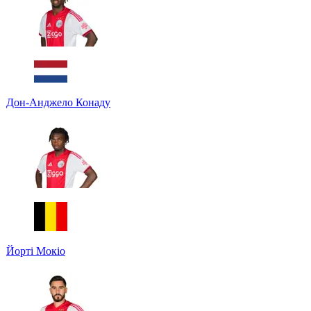
Дон-Анджело Конаду
Йорті Мокіо