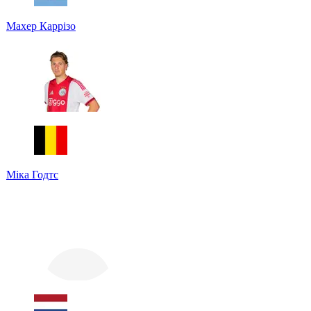
Махер Каррізо
Міка Годтс