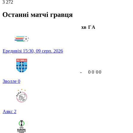
3 272
Останні матчі гравця
хв
Г
А
Ередивізі
15:30,
09 серп. 2026
-
0
0
0
0
Зволле
0
Аякс
2