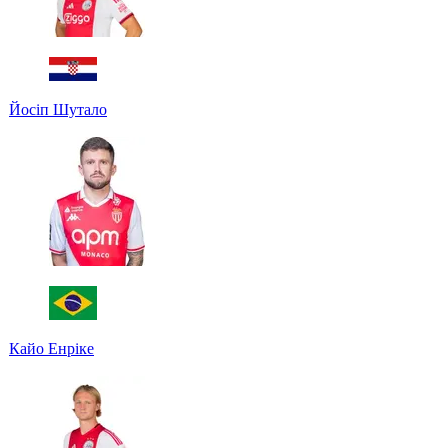
Йосіп Шутало
Кайо Енріке