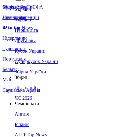
Збірна України
Італія
Суперкубок УЄФА
Україна
Німеччина
Ліга конференцій
Україна
Франція
ЛЧ - Top News
Перша ліга
Нідерланди
Друга ліга
Туреччина
Кубок України
Португалія
Суперкубок України
Бельгія
Збірна України
Збірні
МЛС
Ліга націй
Саудівська Аравія
ЧС 2026
Чемпіонати
Англія
Іспанія
АПЛ Top News