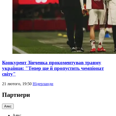
Конкурент Зінченка прокоментував травму
українця: "Тепер ще й пропустить чемпіонат
світу"
21 лютого, 19:50
Нідерланди
Партнери
Аякс
Аякс