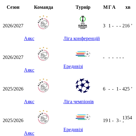
Сезон
Команда
Турнір
М
Г
А
хв
2026/2027
3
1
-
-
-
216
ʼ
Аякс
Ліга конференцій
2026/2027
-
-
-
-
-
-
Ередивізі
Аякс
2025/2026
6
-
-
1
-
425
ʼ
Аякс
Ліга чемпіонів
1354
2025/2026
19
1
-
3
-
ʼ
Ередивізі
Аякс