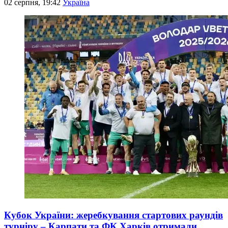
02 серпня, 19:42
Україна
Кубок України: жеребкування стартових раундів
турніру – Карпати та ФК Харків отримали