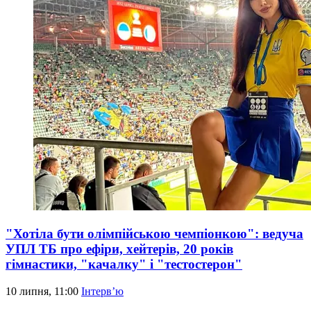
"Хотіла бути олімпійською чемпіонкою": ведуча
УПЛ ТБ про ефіри, хейтерів, 20 років
гімнастики, "качалку" і "тестостерон"
10 липня, 11:00
Інтерв’ю