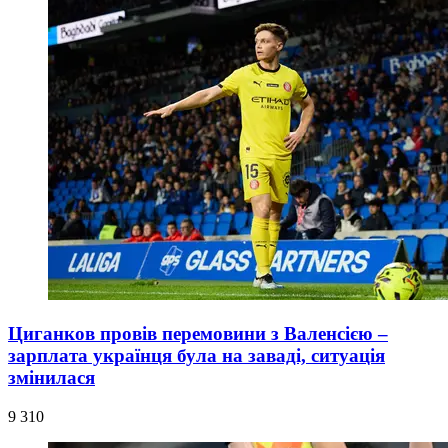
Циганков провів перемовини з Валенсією –
зарплата українця була на заваді, ситуація
змінилася
9 310