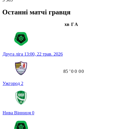
Останні матчі гравця
хв
Г
А
Друга ліга
13:00,
22 трав. 2026
85
ʼ
0
0
0
0
Ужгород
2
Нива Вінниця
0