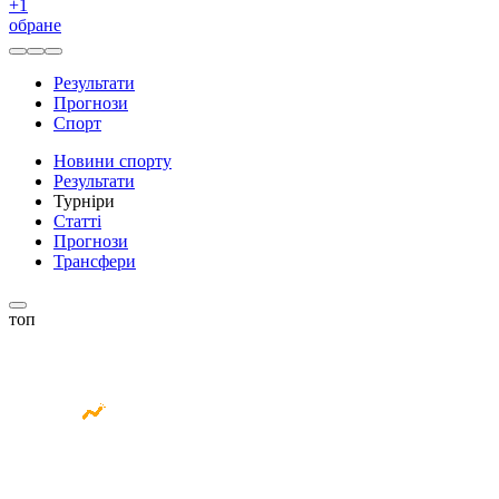
+
1
обране
Результати
Прогнози
Спорт
Новини спорту
Результати
Турніри
Статті
Прогнози
Трансфери
топ