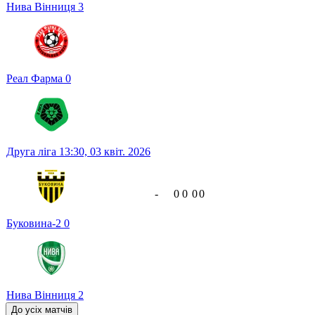
Нива Вінниця
3
Реал Фарма
0
Друга ліга
13:30,
03 квіт. 2026
-
0
0
0
0
Буковина-2
0
Нива Вінниця
2
До усіх матчів