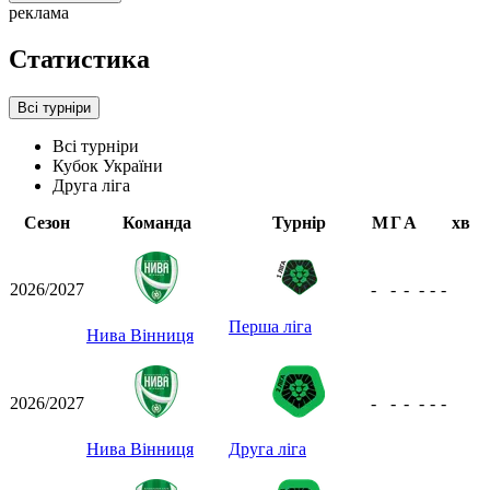
реклама
Статистика
Всі турніри
Всі турніри
Кубок України
Друга ліга
Сезон
Команда
Турнір
М
Г
А
хв
2026/2027
-
-
-
-
-
-
Перша ліга
Нива Вінниця
2026/2027
-
-
-
-
-
-
Нива Вінниця
Друга ліга