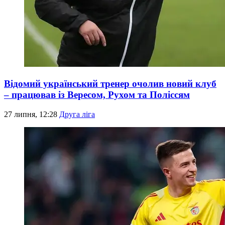
Відомий український тренер очолив новий клуб
– працював із Вересом, Рухом та Поліссям
27 липня, 12:28
Друга ліга