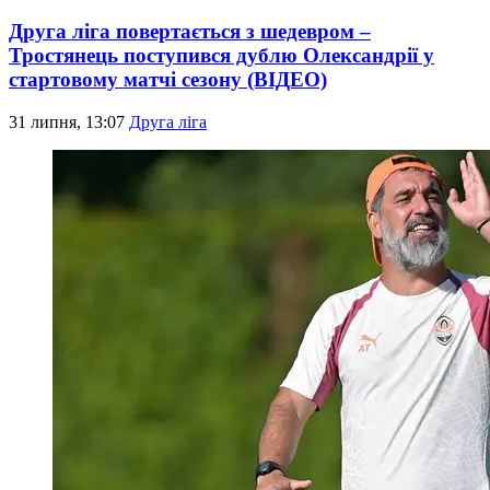
Друга ліга повертається з шедевром –
Тростянець поступився дублю Олександрії у
стартовому матчі сезону (ВІДЕО)
31 липня, 13:07
Друга ліга