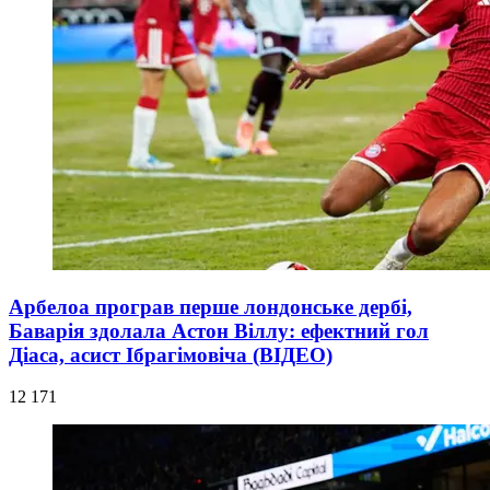
Арбелоа програв перше лондонське дербі,
Баварія здолала Астон Віллу: ефектний гол
Діаса, асист Ібрагімовіча (ВІДЕО)
12 171