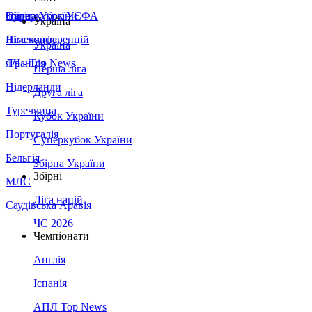
Збірна України
Італія
Суперкубок УЄФА
Україна
Німеччина
Ліга конференцій
Україна
Франція
ЛЧ - Top News
Перша ліга
Нідерланди
Друга ліга
Туреччина
Кубок України
Португалія
Суперкубок України
Бельгія
Збірна України
Збірні
МЛС
Ліга націй
Саудівська Аравія
ЧС 2026
Чемпіонати
Англія
Іспанія
АПЛ Top News