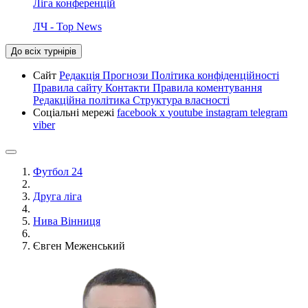
Ліга конференцій
ЛЧ - Top News
До всіх турнірів
Сайт
Редакція
Прогнози
Політика конфіденційності
Правила сайту
Контакти
Правила коментування
Редакційна політика
Структура власності
Соціальні мережі
facebook
x
youtube
instagram
telegram
viber
Футбол 24
Друга ліга
Нива Вінниця
Євген Меженський