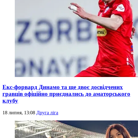
Екс-форвард Динамо та ще двоє досвідчених
гравців офіційно приєднались до аматорського
клубу
18 липня, 13:08
Друга ліга