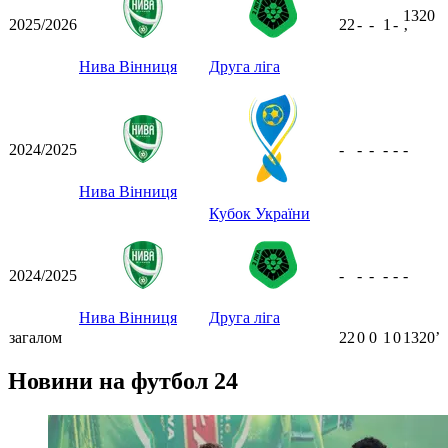
1320
2025/2026
22
-
-
1
-
ʼ
Нива Вінниця
Друга ліга
2024/2025
-
-
-
-
-
-
Нива Вінниця
Кубок України
2024/2025
-
-
-
-
-
-
Нива Вінниця
Друга ліга
загалом
22
0
0
1
0
1320ʼ
Новини на футбол 24