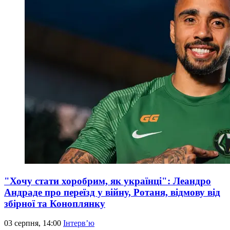
"Хочу стати хоробрим, як українці": Леандро
Андраде про переїзд у війну, Ротаня, відмову від
збірної та Коноплянку
03 серпня, 14:00
Інтерв’ю