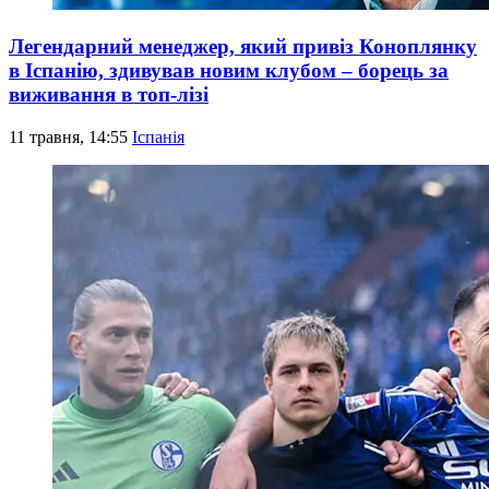
Легендарний менеджер, який привіз Коноплянку
в Іспанію, здивував новим клубом – борець за
виживання в топ-лізі
11 травня, 14:55
Іспанія