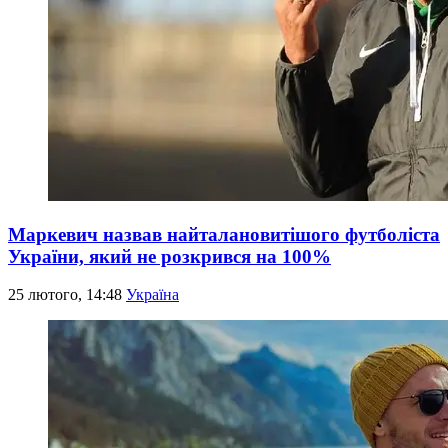
Маркевич назвав найталановитішого футболіста
України, який не розкрився на 100%
25 лютого, 14:48
Україна