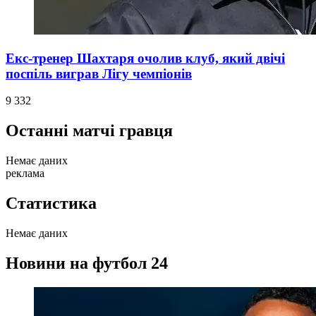
Екс-тренер Шахтаря очолив клуб, який двічі
поспіль виграв Лігу чемпіонів
9 332
Останні матчі гравця
Немає даних
реклама
Статистика
Немає даних
Новини на футбол 24