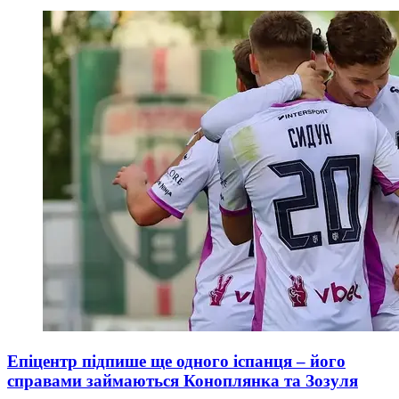
Епіцентр підпише ще одного іспанця – його
справами займаються Коноплянка та Зозуля