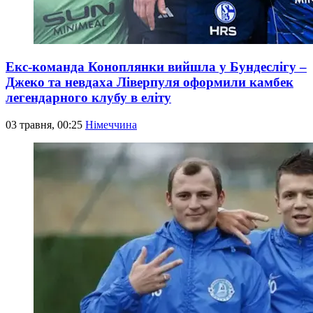
Екс-команда Коноплянки вийшла у Бундеслігу –
Джеко та невдаха Ліверпуля оформили камбек
легендарного клубу в еліту
03 травня, 00:25
Німеччина