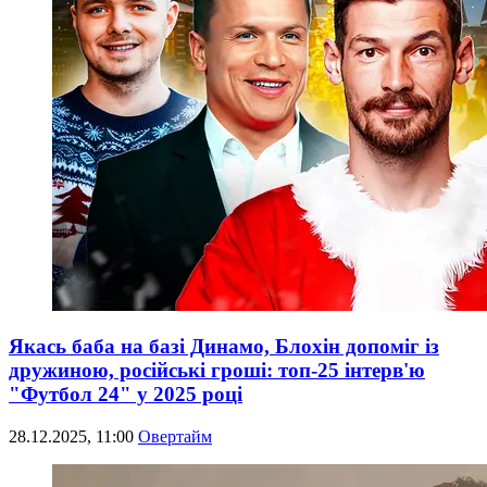
Якась баба на базі Динамо, Блохін допоміг із
дружиною, російські гроші: топ-25 інтерв'ю
"Футбол 24" у 2025 році
28.12.2025, 11:00
Овертайм