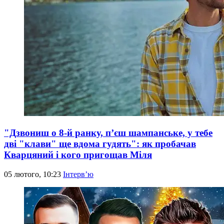
"Дзвониш о 8-й ранку, п’єш шампанське, у тебе
дві "клави" ще вдома гудять": як пробачав
Кварцяний і кого пригощав Міля
05 лютого, 10:23
Інтерв’ю