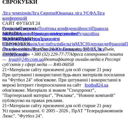
ЄВРОКУБКИ
Ліга чемпіонів
Ліга Європи
Юнацька ліга УЄФА
Ліга
конференцій
САЙТ ФУТБОЛ 24
Редакція
Соціальні мережі
Прогнози
Політика конфіденційності
Правила
сайту
facebook
УКРАЇНА
Контакти
x
youtube
Правила коментування
instagram
telegram
viber
Редакційна
політика
Україна
ЧЕМПІОНАТИ
Перша ліга
Структура власності
Друга ліга
Німеччина
ЄВРОКУБКИ
Іспанія
Англія
Італія
Бельгія
МЛС
Нідерланди
Франція
П
Ліга чемпіонів
Онлайн-медіа «Футбол 24»
Ліга Європи
Юнацька ліга УЄФА
пл. Галицька, буд. 15, м. Львів,
Ліга
конференцій
79008
Телефон +380 (32) 229-77-77
Адреса електронної пошти
—
legal@24tv.com.ua
Ідентифікатор онлайн-медіа в Реєстрі
суб’єктів у сфері медіа — R40-06058
21+
Матеріали сайту призначені для осіб старше 21 року
При цитуванні і використанні будь-яких матеріалів посилання
на "Футбол 24" обов'язкове. При цитуванні і використанні в
мережі Інтернет гіперпосилання на сайт
football24.ua
обов'язкове. Матеріали зі знаком "Спецпроект",
"Партнерський матеріал", "Реклама", "Новини компаній"
публікуємо на правах реклами.
21+
Матеріали сайту призначені для осіб старше 21 року
Усi права захищенi. © 2005 -
2026
, ПрАТ "Телерадіокомпанія
Люкс". "Футбол 24".