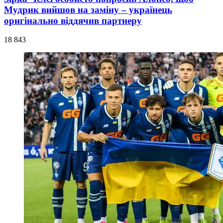
Мудрик вийшов на заміну – українець
оригінально віддячив партнеру
18 843