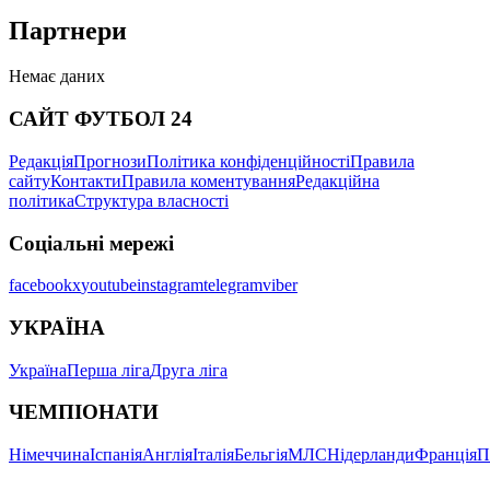
Партнери
Немає даних
САЙТ ФУТБОЛ 24
Редакція
Прогнози
Політика конфіденційності
Правила
сайту
Контакти
Правила коментування
Редакційна
політика
Структура власності
Соціальні мережі
facebook
x
youtube
instagram
telegram
viber
УКРАЇНА
Україна
Перша ліга
Друга ліга
ЧЕМПІОНАТИ
Німеччина
Іспанія
Англія
Італія
Бельгія
МЛС
Нідерланди
Франція
П