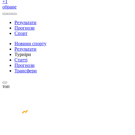
+
1
обране
Результати
Прогнози
Спорт
Новини спорту
Результати
Турніри
Статті
Прогнози
Трансфери
топ