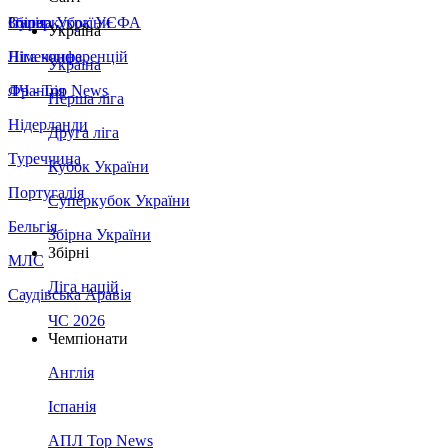
Збірна України
Італія
Суперкубок УЄФА
Україна
Німеччина
Ліга конференцій
Україна
Франція
ЛЧ - Top News
Перша ліга
Нідерланди
Друга ліга
Туреччина
Кубок України
Португалія
Суперкубок України
Бельгія
Збірна України
Збірні
МЛС
Ліга націй
Саудівська Аравія
ЧС 2026
Чемпіонати
Англія
Іспанія
АПЛ Top News