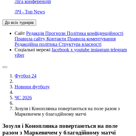
Ліга конференцій
ЛЧ - Top News
До всіх турнірів
Сайт
Редакція
Прогнози
Політика конфіденційності
Правила сайту
Контакти
Правила коментування
Редакційна політика
Структура власності
Соціальні мережі
facebook
x
youtube
instagram
telegram
viber
Футбол 24
Новини футболу
ЧС 2026
Зозуля і Коноплянка повертаються на поле разом з
Маркевичем у благодійному матчі
Зозуля і Коноплянка повертаються на поле
разом з Маркевичем у благодійному матчі