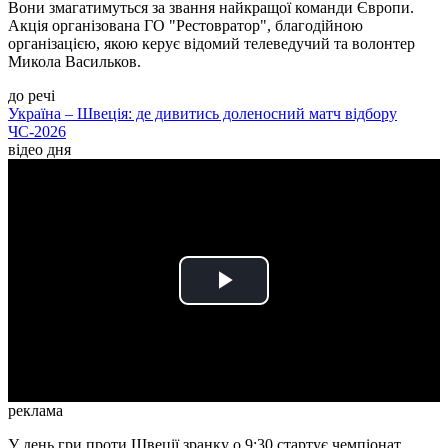
Вони змагатимуться за звання найкращої команди Європи.
Акція організована ГО "Рестовратор", благодійною
організацією, якою керує відомий телеведучий та волонтер
Микола Васильков.
до речі
Україна – Швеція: де дивитись доленосний матч відбору
ЧС-2026
відео дня
Play
Video
реклама
У день гри проти Швеції зранку о 9:30 стартує чемпіонат