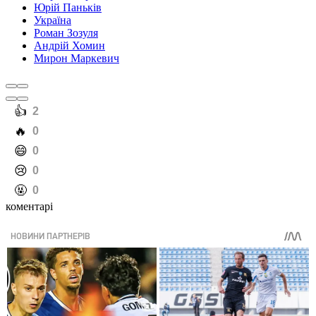
Юрій Паньків
Україна
Роман Зозуля
Андрій Хомин
Мирон Маркевич
️👍
2
️🔥
0
️😄
0
️😢
0
️🤬
0
коментарі