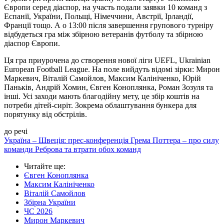
Європи серед діаспор, на участь подали заявки 10 команд з
Еспанії, України, Польщі, Німеччини, Австрії, Ірландії,
Франції тощо. А о 13:00 після завершення групового турніру
відбудеться гра між збірною ветеранів футболу та збірною
діаспор Європи.
Ця гра приурочена до створення нової ліги UEFL, Ukrainian
European Football League. На поле вийдуть відомі зірки: Мирон
Маркевич, Віталій Самойлов, Максим Калініченко, Юрій
Паньків, Андрій Хомин, Євген Коноплянка, Роман Зозуля та
інші. Усі заходи мають благодійну мету, це збір коштів на
потреби дітей-сиріт. Зокрема облаштування бункера для
порятунку від обстрілів.
до речі
Україна – Швеція: прес-конференція Грема Поттера – про силу
команди Реброва та втрати обох команд
Читайте ще
:
Євген Коноплянка
Максим Калініченко
Віталій Самойлов
Збірна України
ЧС 2026
Мирон Маркевич