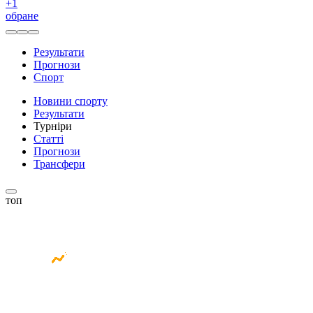
+
1
обране
Результати
Прогнози
Спорт
Новини спорту
Результати
Турніри
Статті
Прогнози
Трансфери
топ