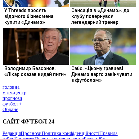
головна
матч-центр
прогнози
футбол +
Обране
САЙТ ФУТБОЛ 24
Редакція
Прогнози
Політика конфіденційності
Правила
сайту
Контакти
Правила коментування
Редакційна