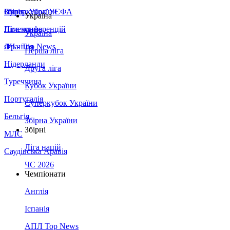
Збірна України
Італія
Суперкубок УЄФА
Україна
Німеччина
Ліга конференцій
Україна
Франція
ЛЧ - Top News
Перша ліга
Нідерланди
Друга ліга
Туреччина
Кубок України
Португалія
Суперкубок України
Бельгія
Збірна України
Збірні
МЛС
Ліга націй
Саудівська Аравія
ЧС 2026
Чемпіонати
Англія
Іспанія
АПЛ Top News