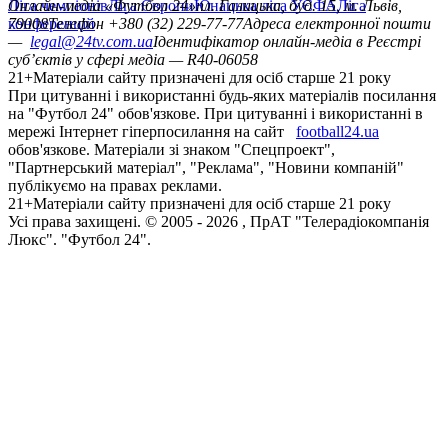
Ліга чемпіонів
Онлайн-медіа «Футбол 24»
Ліга Європи
Юнацька ліга УЄФА
пл. Галицька, буд. 15, м. Львів,
Ліга
конференцій
79008
Телефон +380 (32) 229-77-77
Адреса електронної пошти
—
legal@24tv.com.ua
Ідентифікатор онлайн-медіа в Реєстрі
суб’єктів у сфері медіа — R40-06058
21+
Матеріали сайту призначені для осіб старше 21 року
При цитуванні і використанні будь-яких матеріалів посилання
на "Футбол 24" обов'язкове. При цитуванні і використанні в
мережі Інтернет гіперпосилання на сайт
football24.ua
обов'язкове. Матеріали зі знаком "Спецпроект",
"Партнерський матеріал", "Реклама", "Новини компаній"
публікуємо на правах реклами.
21+
Матеріали сайту призначені для осіб старше 21 року
Усi права захищенi. © 2005 -
2026
, ПрАТ "Телерадіокомпанія
Люкс". "Футбол 24".