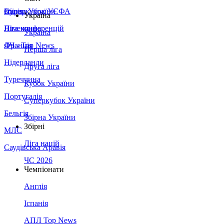
Збірна України
Італія
Суперкубок УЄФА
Україна
Німеччина
Ліга конференцій
Україна
Франція
ЛЧ - Top News
Перша ліга
Нідерланди
Друга ліга
Туреччина
Кубок України
Португалія
Суперкубок України
Бельгія
Збірна України
Збірні
МЛС
Ліга націй
Саудівська Аравія
ЧС 2026
Чемпіонати
Англія
Іспанія
АПЛ Top News