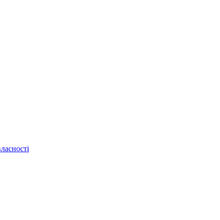
ласності