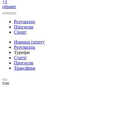
+
1
обране
Результати
Прогнози
Спорт
Новини спорту
Результати
Турніри
Статті
Прогнози
Трансфери
топ