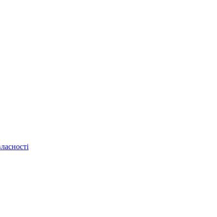
ласності