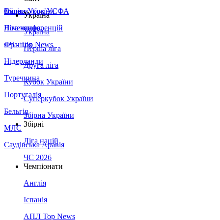
Збірна України
Італія
Суперкубок УЄФА
Україна
Німеччина
Ліга конференцій
Україна
Франція
ЛЧ - Top News
Перша ліга
Нідерланди
Друга ліга
Туреччина
Кубок України
Португалія
Суперкубок України
Бельгія
Збірна України
Збірні
МЛС
Ліга націй
Саудівська Аравія
ЧС 2026
Чемпіонати
Англія
Іспанія
АПЛ Top News