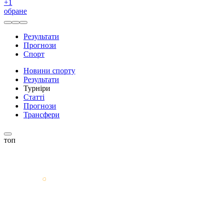
+
1
обране
Результати
Прогнози
Спорт
Новини спорту
Результати
Турніри
Статті
Прогнози
Трансфери
топ