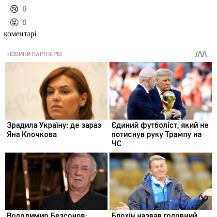
️😢
0
️🤬
0
коментарі