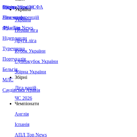
Збірна України
Італія
Суперкубок УЄФА
Україна
Німеччина
Ліга конференцій
Україна
Франція
ЛЧ - Top News
Перша ліга
Нідерланди
Друга ліга
Туреччина
Кубок України
Португалія
Суперкубок України
Бельгія
Збірна України
Збірні
МЛС
Ліга націй
Саудівська Аравія
ЧС 2026
Чемпіонати
Англія
Іспанія
АПЛ Top News