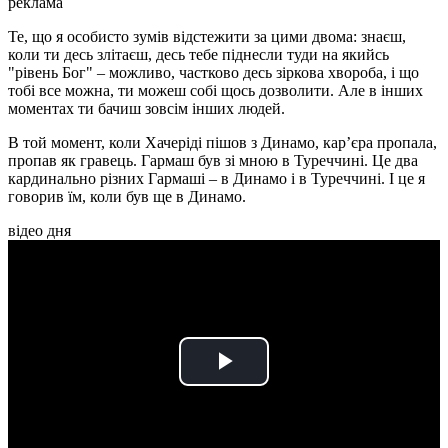
реклама
Те, що я особисто зумів відстежити за цими двома: знаєш,
коли ти десь злітаєш, десь тебе піднесли туди на якийсь
"рівень Бог" – можливо, частково десь зіркова хвороба, і що
тобі все можна, ти можеш собі щось дозволити. Але в інших
моментах ти бачиш зовсім інших людей.
В той момент, коли Хачеріді пішов з Динамо, кар’єра пропала,
пропав як гравець. Гармаш був зі мною в Туреччині. Це два
кардинально різних Гармаші – в Динамо і в Туреччині. І це я
говорив їм, коли був ще в Динамо.
відео дня
Play
Video