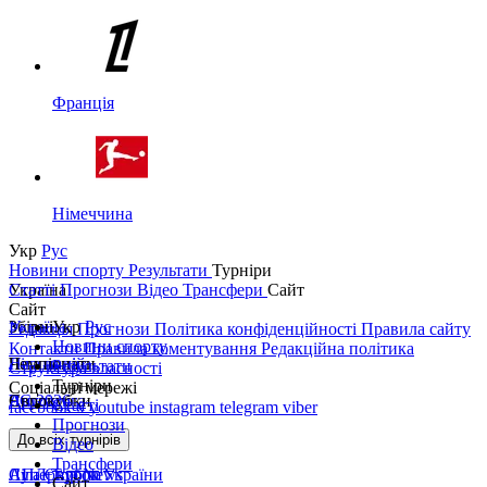
Франція
Німеччина
Укр
Рус
Новини спорту
Результати
Турніри
Україна
Статті
Прогнози
Відео
Трансфери
Сайт
Сайт
Україна
Збірні
Укр
Рус
Редакція
Прогнози
Політика конфіденційності
Правила сайту
Новини спорту
Контакти
Правила коментування
Редакційна політика
Перша ліга
Ліга націй
Чемпіонати
Результати
Структура власності
Турніри
Соціальні мережі
Друга ліга
ЧС 2026
Англія
Єврокубки
Статті
facebook
x
youtube
instagram
telegram
viber
Прогнози
Кубок України
Іспанія
Ліга чемпіонів
До всіх турнірів
Відео
Трансфери
Суперкубок України
АПЛ Top News
Ліга Європи
Сайт