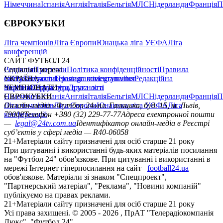
Німеччина
Іспанія
Англія
Італія
Бельгія
МЛС
Нідерланди
Франція
П
ЄВРОКУБКИ
Ліга чемпіонів
Ліга Європи
Юнацька ліга УЄФА
Ліга
конференцій
САЙТ ФУТБОЛ 24
Редакція
Соціальні мережі
Прогнози
Політика конфіденційності
Правила
сайту
facebook
УКРАЇНА
Контакти
x
youtube
Правила коментування
instagram
telegram
viber
Редакційна
політика
Україна
ЧЕМПІОНАТИ
Перша ліга
Структура власності
Друга ліга
Німеччина
ЄВРОКУБКИ
Іспанія
Англія
Італія
Бельгія
МЛС
Нідерланди
Франція
П
Ліга чемпіонів
Онлайн-медіа «Футбол 24»
Ліга Європи
Юнацька ліга УЄФА
пл. Галицька, буд. 15, м. Львів,
Ліга
конференцій
79008
Телефон +380 (32) 229-77-77
Адреса електронної пошти
—
legal@24tv.com.ua
Ідентифікатор онлайн-медіа в Реєстрі
суб’єктів у сфері медіа — R40-06058
21+
Матеріали сайту призначені для осіб старше 21 року
При цитуванні і використанні будь-яких матеріалів посилання
на "Футбол 24" обов'язкове. При цитуванні і використанні в
мережі Інтернет гіперпосилання на сайт
football24.ua
обов'язкове. Матеріали зі знаком "Спецпроект",
"Партнерський матеріал", "Реклама", "Новини компаній"
публікуємо на правах реклами.
21+
Матеріали сайту призначені для осіб старше 21 року
Усi права захищенi. © 2005 -
2026
, ПрАТ "Телерадіокомпанія
Люкс". "Футбол 24".