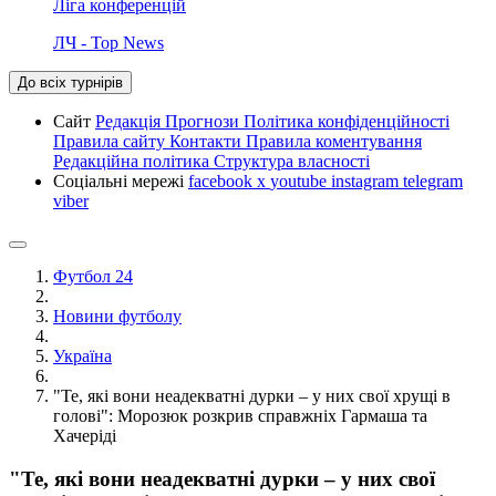
Ліга конференцій
ЛЧ - Top News
До всіх турнірів
Сайт
Редакція
Прогнози
Політика конфіденційності
Правила сайту
Контакти
Правила коментування
Редакційна політика
Структура власності
Соціальні мережі
facebook
x
youtube
instagram
telegram
viber
Футбол 24
Новини футболу
Україна
"Те, які вони неадекватні дурки – у них свої хрущі в
голові": Морозюк розкрив справжніх Гармаша та
Хачеріді
"Те, які вони неадекватні дурки – у них свої