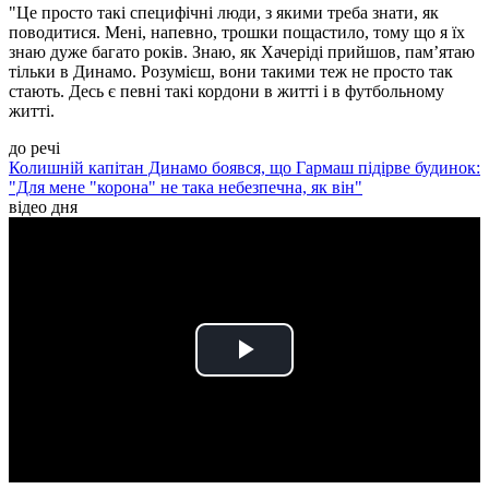
"Це просто такі специфічні люди, з якими треба знати, як
поводитися. Мені, напевно, трошки пощастило, тому що я їх
знаю дуже багато років. Знаю, як Хачеріді прийшов, пам’ятаю
тільки в Динамо. Розумієш, вони такими теж не просто так
стають. Десь є певні такі кордони в житті і в футбольному
житті.
до речі
Колишній капітан Динамо боявся, що Гармаш підірве будинок:
"Для мене "корона" не така небезпечна, як він"
відео дня
Play
Video