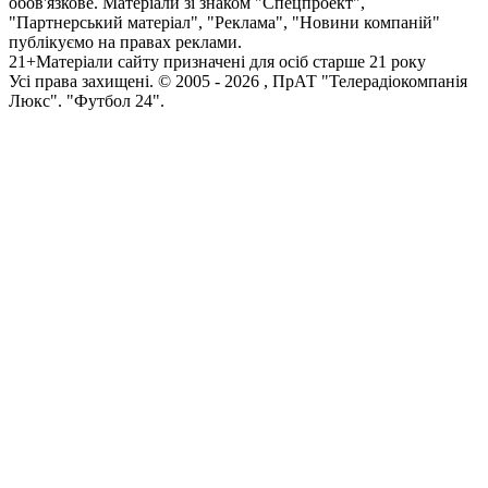
обов'язкове. Матеріали зі знаком "Спецпроект",
"Партнерський матеріал", "Реклама", "Новини компаній"
публікуємо на правах реклами.
21+
Матеріали сайту призначені для осіб старше 21 року
Усi права захищенi. © 2005 -
2026
, ПрАТ "Телерадіокомпанія
Люкс". "Футбол 24".