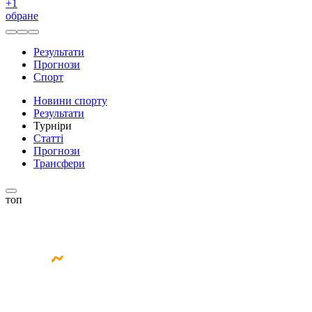
+
1
обране
Результати
Прогнози
Спорт
Новини спорту
Результати
Турніри
Статті
Прогнози
Трансфери
топ