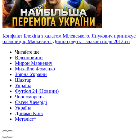
Конфлікт Блохіна з халатом Мілевського, Янукович принижує
олімпійців, Маркевич і Дніпро рвуть – знакові події 2012-го
Читайте ще
:
Відеоновини
Мирон Маркевич
Михайло Фоменко
Збірна України
Шахтар
Україна
Футбол 24 (Новини)
Чорноморець
Євген Хачеріді
Україна
Динамо Київ
Металіст*