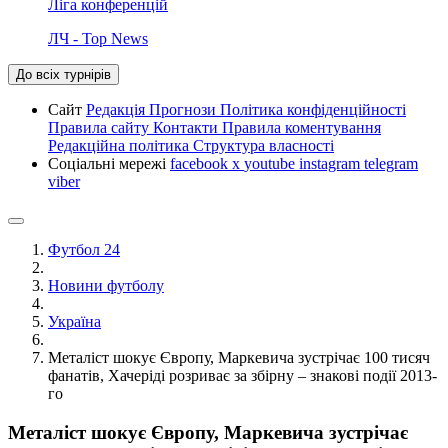
Ліга конференцій
ЛЧ - Top News
До всіх турнірів
Сайт
Редакція
Прогнози
Політика конфіденційності
Правила сайту
Контакти
Правила коментування
Редакційна політика
Структура власності
Соціальні мережі
facebook
x
youtube
instagram
telegram
viber
Футбол 24
Новини футболу
Україна
Металіст шокує Європу, Маркевича зустрічає 100 тисяч
фанатів, Хачеріді розриває за збірну – знакові події 2013-
го
Металіст шокує Європу, Маркевича зустрічає