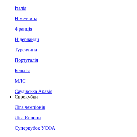
Італія
Німеччина
Франція
Нідерланди
Туреччина
Португалія
Бельгія
МЛС
Саудівська Аравія
Єврокубки
Ліга чемпіонів
Ліга Європи
Суперкубок УЄФА