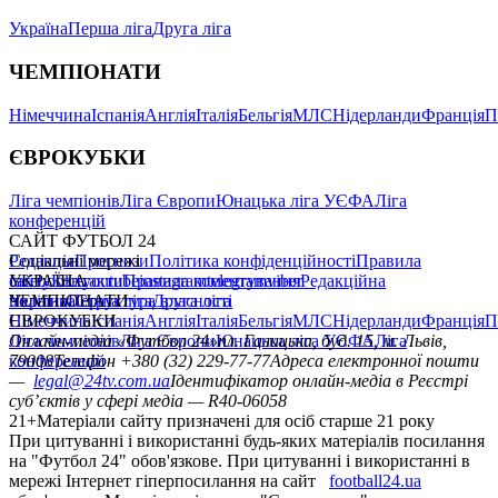
Україна
Перша ліга
Друга ліга
ЧЕМПІОНАТИ
Німеччина
Іспанія
Англія
Італія
Бельгія
МЛС
Нідерланди
Франція
П
ЄВРОКУБКИ
Ліга чемпіонів
Ліга Європи
Юнацька ліга УЄФА
Ліга
конференцій
САЙТ ФУТБОЛ 24
Редакція
Соціальні мережі
Прогнози
Політика конфіденційності
Правила
сайту
facebook
УКРАЇНА
Контакти
x
youtube
Правила коментування
instagram
telegram
viber
Редакційна
політика
Україна
ЧЕМПІОНАТИ
Перша ліга
Структура власності
Друга ліга
Німеччина
ЄВРОКУБКИ
Іспанія
Англія
Італія
Бельгія
МЛС
Нідерланди
Франція
П
Ліга чемпіонів
Онлайн-медіа «Футбол 24»
Ліга Європи
Юнацька ліга УЄФА
пл. Галицька, буд. 15, м. Львів,
Ліга
конференцій
79008
Телефон +380 (32) 229-77-77
Адреса електронної пошти
—
legal@24tv.com.ua
Ідентифікатор онлайн-медіа в Реєстрі
суб’єктів у сфері медіа — R40-06058
21+
Матеріали сайту призначені для осіб старше 21 року
При цитуванні і використанні будь-яких матеріалів посилання
на "Футбол 24" обов'язкове. При цитуванні і використанні в
мережі Інтернет гіперпосилання на сайт
football24.ua