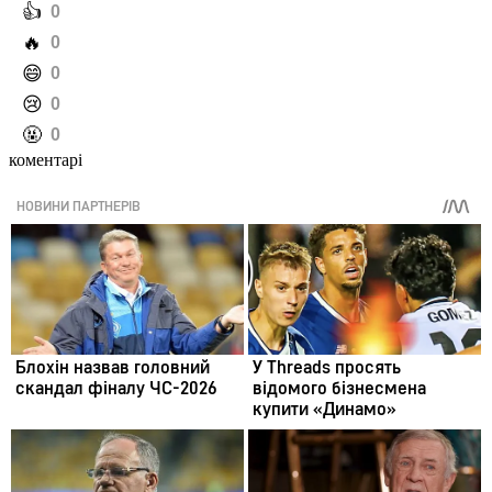
️👍
0
️🔥
0
️😄
0
️😢
0
️🤬
0
коментарі