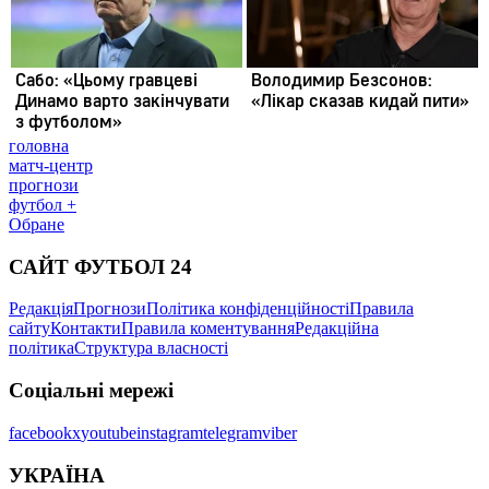
головна
матч-центр
прогнози
футбол +
Обране
САЙТ ФУТБОЛ 24
Редакція
Прогнози
Політика конфіденційності
Правила
сайту
Контакти
Правила коментування
Редакційна
політика
Структура власності
Соціальні мережі
facebook
x
youtube
instagram
telegram
viber
УКРАЇНА