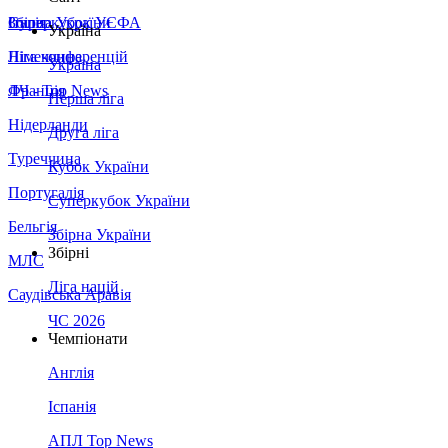
Збірна України
Італія
Суперкубок УЄФА
Україна
Німеччина
Ліга конференцій
Україна
Франція
ЛЧ - Top News
Перша ліга
Нідерланди
Друга ліга
Туреччина
Кубок України
Португалія
Суперкубок України
Бельгія
Збірна України
Збірні
МЛС
Ліга націй
Саудівська Аравія
ЧС 2026
Чемпіонати
Англія
Іспанія
АПЛ Top News