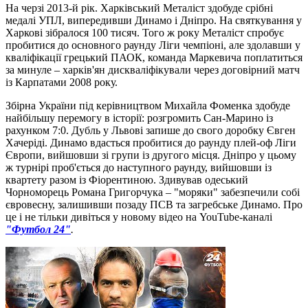
На черзі 2013-й рік. Харківський Металіст здобуде срібні
медалі УПЛ, випередивши Динамо і Дніпро. На святкування у
Харкові зібралося 100 тисяч. Того ж року Металіст спробує
пробитися до основного раунду Ліги чемпіоні, але здолавши у
кваліфікації грецький ПАОК, команда Маркевича поплатиться
за минуле – харків'ян дискваліфікували через договірний матч
із Карпатами 2008 року.
Збірна України під керівництвом Михайла Фоменка здобуде
найбільшу перемогу в історії: розгромить Сан-Марино із
рахунком 7:0. Дубль у Львові запише до свого доробку Євген
Хачеріді. Динамо вдасться пробитися до раунду плей-оф Ліги
Європи, вийшовши зі групи із другого місця. Дніпро у цьому
ж турнірі проб'ється до наступного раунду, вийшовши із
квартету разом із Фіорентиною. Здивував одеський
Чорноморець Романа Григорчука – "моряки" забезпечили собі
євровесну, залишивши позаду ПСВ та загребське Динамо. Про
це і не тільки дивіться у новому відео на YouTube-каналі
"Футбол 24"
.