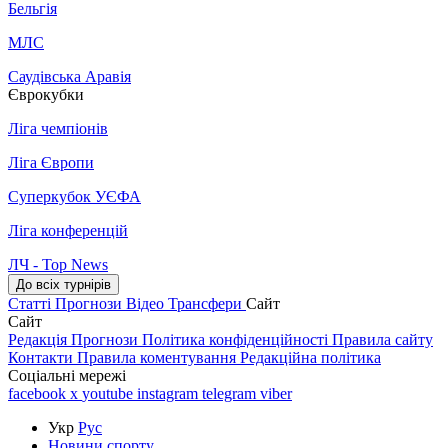
Бельгія
МЛС
Саудівська Аравія
Єврокубки
Ліга чемпіонів
Ліга Європи
Суперкубок УЄФА
Ліга конференцій
ЛЧ - Top News
До всіх турнірів
Статті
Прогнози
Відео
Трансфери
Сайт
Сайт
Редакція
Прогнози
Політика конфіденційності
Правила сайту
Контакти
Правила коментування
Редакційна політика
Соціальні мережі
facebook
x
youtube
instagram
telegram
viber
Укр
Рус
Новини спорту