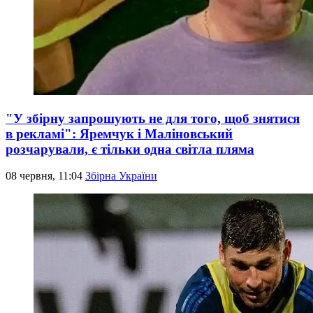
"У збірну запрошують не для того, щоб знятися
в рекламі": Яремчук і Маліновський
розчарували, є тільки одна світла пляма
08 червня, 11:04
Збірна України