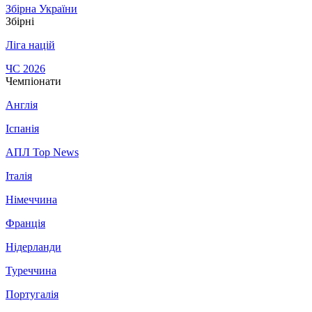
Збірна України
Збірні
Ліга націй
ЧС 2026
Чемпіонати
Англія
Іспанія
АПЛ Top News
Італія
Німеччина
Франція
Нідерланди
Туреччина
Португалія