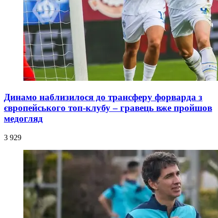
Динамо наблизилося до трансферу форварда з
європейського топ-клубу – гравець вже пройшов
медогляд
3 929