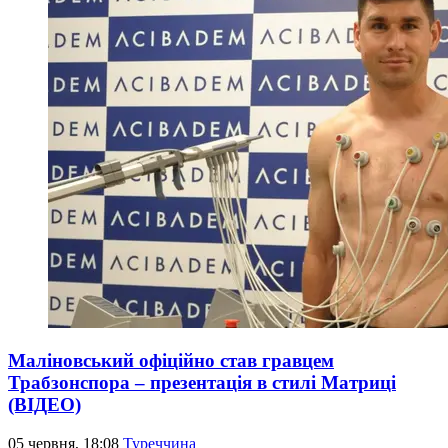
Маліновський офіційно став гравцем
Трабзонспора – презентація в стилі Матриці
(ВІДЕО)
05 червня, 18:08
Туреччина