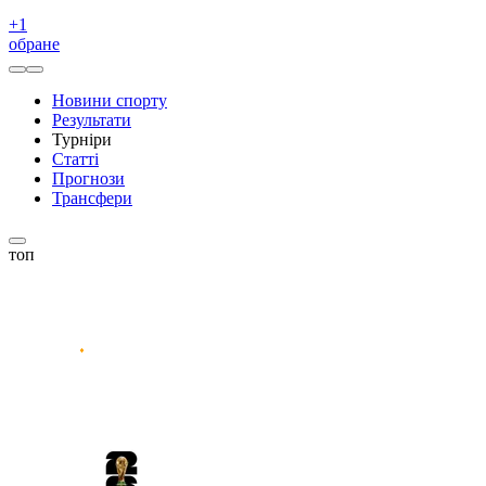
+
1
обране
Новини спорту
Результати
Турніри
Статті
Прогнози
Трансфери
топ