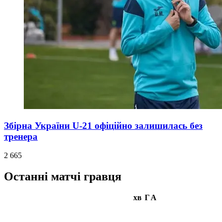
Збірна України U-21 офіційно залишилась без
тренера
2 665
Останні матчі гравця
хв
Г
А