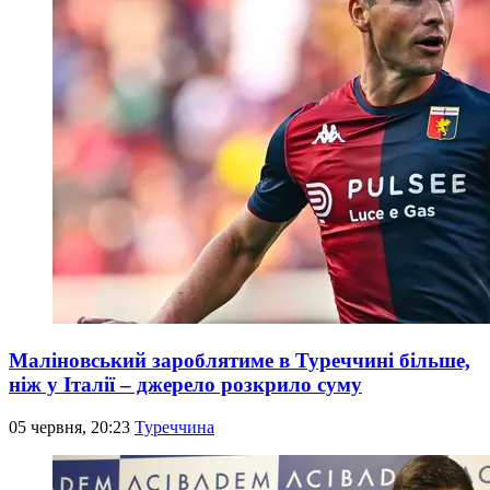
Маліновський зароблятиме в Туреччині більше,
ніж у Італії – джерело розкрило суму
05 червня, 20:23
Туреччина