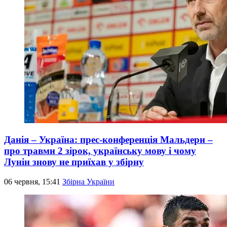
Данія – Україна: прес-конференція Мальдери –
про травми 2 зірок, українську мову і чому
Лунін знову не приїхав у збірну
06 червня, 15:41
Збірна України