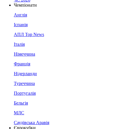
Чемпіонати
Англія
Іспанія
АПЛ Top News
Італія
Німеччина
Франція
Нідерланди
Туреччина
Португалія
Бельгія
МЛС
Саудівська Аравія
Єврокубки