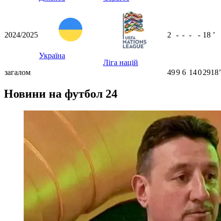
2024/2025
2
-
-
-
-
18
ʼ
Україна
Ліга націй
загалом
49
9
6
14
0
2918ʼ
Новини на футбол 24