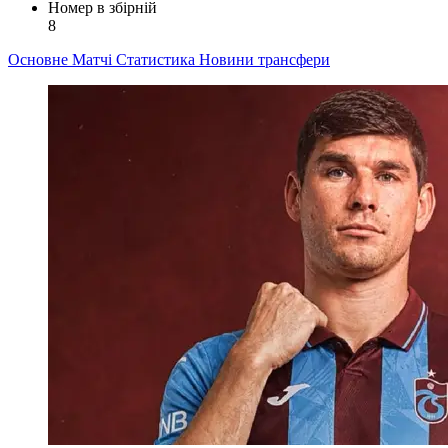
Номер в збірній
8
Основне
Матчі
Статистика
Новини
трансфери