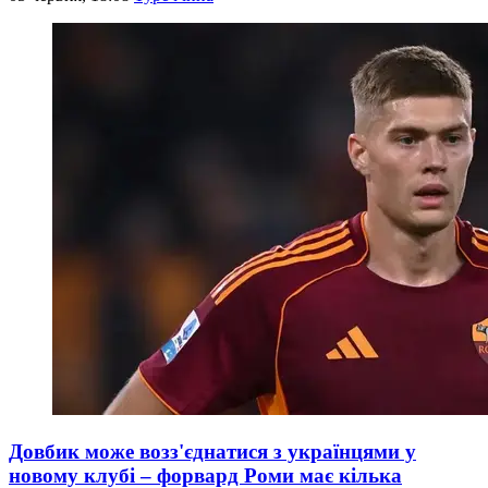
Довбик може возз'єднатися з українцями у
новому клубі – форвард Роми має кілька