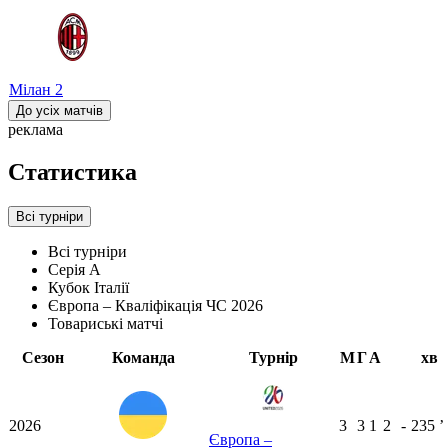
Мілан
2
До усіх матчів
реклама
Статистика
Всі турніри
Всі турніри
Серія А
Кубок Італії
Європа – Кваліфікація ЧС 2026
Товариські матчі
Сезон
Команда
Турнір
М
Г
А
хв
2026
3
3
1
2
-
235
ʼ
Європа –