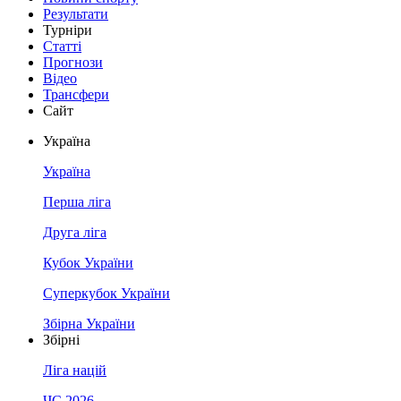
Результати
Турніри
Статті
Прогнози
Відео
Трансфери
Сайт
Україна
Україна
Перша ліга
Друга ліга
Кубок України
Суперкубок України
Збірна України
Збірні
Ліга націй
ЧС 2026