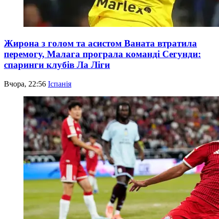
Жирона з голом та асистом Ваната втратила
перемогу, Малага програла команді Сегунди:
спаринги клубів Ла Ліги
Вчора, 22:56
Іспанія