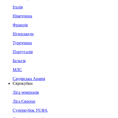
Італія
Німеччина
Франція
Нідерланди
Туреччина
Португалія
Бельгія
МЛС
Саудівська Аравія
Єврокубки
Ліга чемпіонів
Ліга Європи
Суперкубок УЄФА