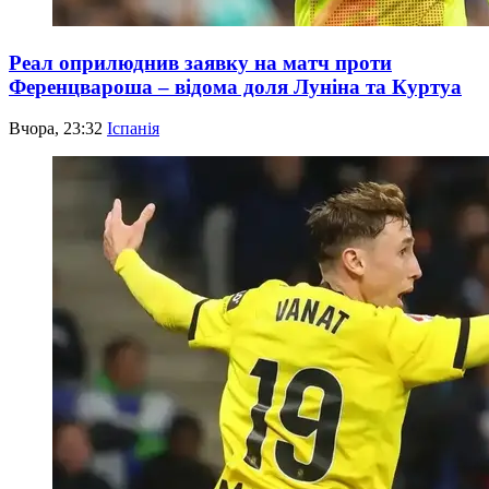
Реал оприлюднив заявку на матч проти
Ференцвароша – відома доля Луніна та Куртуа
Вчора, 23:32
Іспанія