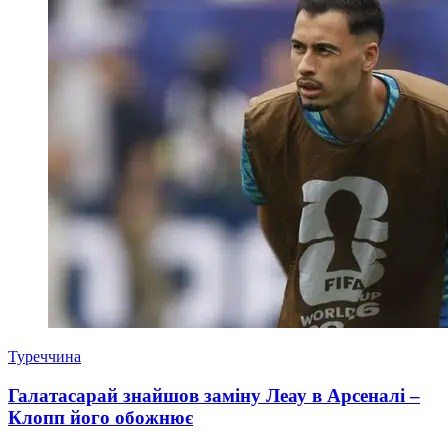
Туреччина
Галатасарай знайшов заміну Леау в Арсеналі –
Клопп його обожнює