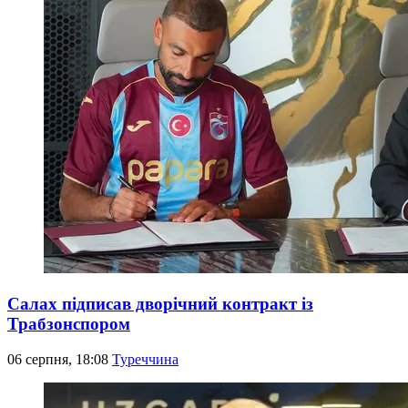
Салах підписав дворічний контракт із
Трабзонспором
06 серпня, 18:08
Туреччина