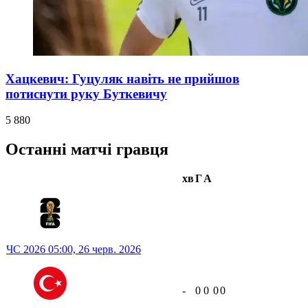
Хацкевич: Гуцуляк навіть не прийшов
потиснути руку Буткевичу
5 880
Останні матчі гравця
хв
Г
А
ЧС 2026
05:00,
26 черв. 2026
-
0
0
0
0