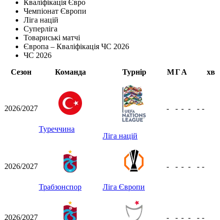
Кваліфікація Євро
Чемпіонат Європи
Ліга націй
Суперліга
Товариські матчі
Європа – Кваліфікація ЧС 2026
ЧС 2026
Сезон
Команда
Турнір
М
Г
А
хв
2026/2027
-
-
-
-
-
-
Туреччина
Ліга націй
2026/2027
-
-
-
-
-
-
Трабзонспор
Ліга Європи
2026/2027
-
-
-
-
-
-