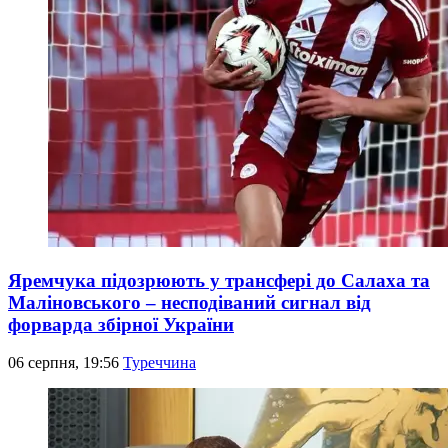
Яремчука підозрюють у трансфері до Салаха та
Маліновського – несподіваний сигнал від
форварда збірної України
06 серпня, 19:56
Туреччина