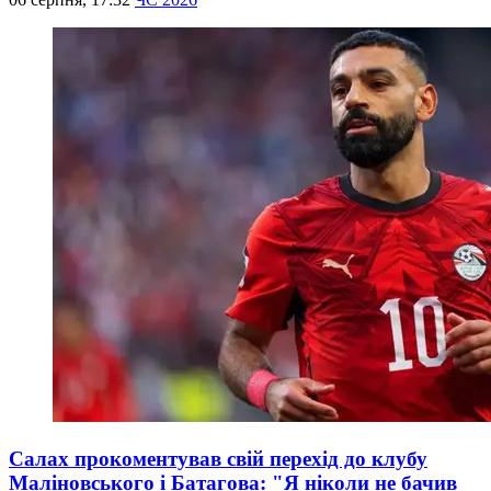
Салах прокоментував свій перехід до клубу
Маліновського і Батагова: "Я ніколи не бачив