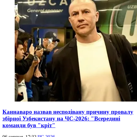
Каннаваро назвав несподівану причину провалу
збірної Узбекистану на ЧС-2026: "Всередині
команди був "кріт"
06 серпня, 17:32
ЧС 2026