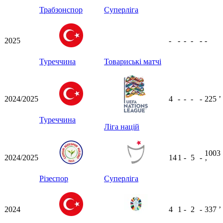
Трабзонспор
Суперліга
2025
-
-
-
-
-
-
Туреччина
Товариські матчі
2024/2025
4
-
-
-
-
225
ʼ
Туреччина
Ліга націй
1003
2024/2025
14
1
-
5
-
ʼ
Різеспор
Суперліга
2024
4
1
-
2
-
337
ʼ