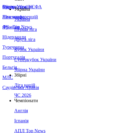
Збірна України
Італія
Суперкубок УЄФА
Україна
Німеччина
Ліга конференцій
Україна
Франція
ЛЧ - Top News
Перша ліга
Нідерланди
Друга ліга
Туреччина
Кубок України
Португалія
Суперкубок України
Бельгія
Збірна України
Збірні
МЛС
Ліга націй
Саудівська Аравія
ЧС 2026
Чемпіонати
Англія
Іспанія
АПЛ Top News