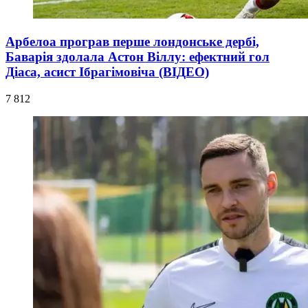
Арбелоа програв перше лондонське дербі,
Баварія здолала Астон Віллу: ефектний гол
Діаса, асист Ібрагімовіча (ВІДЕО)
7 812