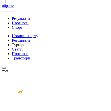
+
1
обране
Результати
Прогнози
Спорт
Новини спорту
Результати
Турніри
Статті
Прогнози
Трансфери
топ