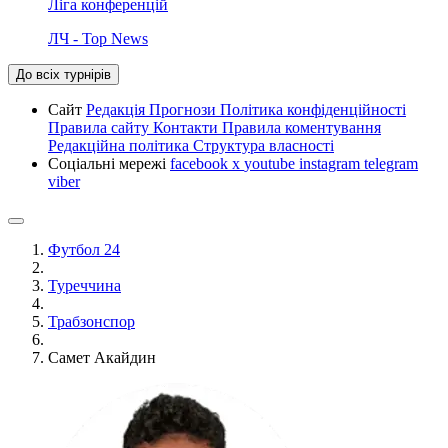
Ліга конференцій
ЛЧ - Top News
До всіх турнірів
Сайт
Редакція
Прогнози
Політика конфіденційності
Правила сайту
Контакти
Правила коментування
Редакційна політика
Структура власності
Соціальні мережі
facebook
x
youtube
instagram
telegram
viber
Футбол 24
Туреччина
Трабзонспор
Самет Акайдин