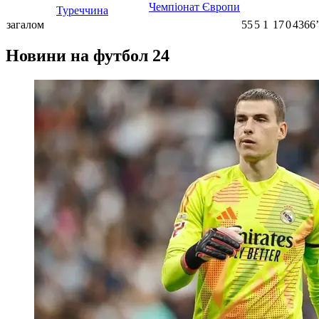
Чемпіонат Європи
Туреччина
загалом
55
5
1
17
0
4366ʼ
Новини на футбол 24