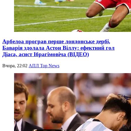
Арбелоа програв перше лондонське дербі,
Баварія здолала Астон Віллу: ефектний гол
Діаса, асист Ібрагімовіча (ВІДЕО)
Вчора, 22:02
АПЛ Top News