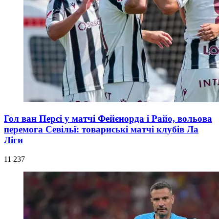
Гол ван Персі у матчі Фейєнорда і Райо, вольова
перемога Севільї: товариські матчі клубів Ла
Ліги
11 237