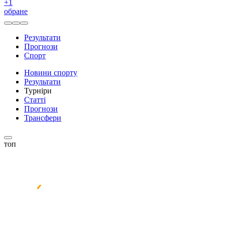
+
1
обране
Результати
Прогнози
Спорт
Новини спорту
Результати
Турніри
Статті
Прогнози
Трансфери
топ