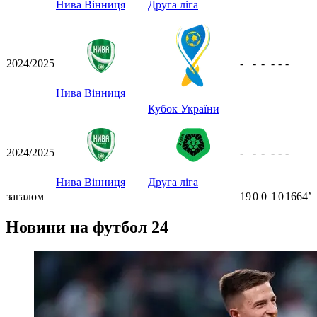
Нива Вінниця
Друга ліга
2024/2025
-
-
-
-
-
-
Нива Вінниця
Кубок України
2024/2025
-
-
-
-
-
-
Нива Вінниця
Друга ліга
загалом
19
0
0
1
0
1664ʼ
Новини на футбол 24