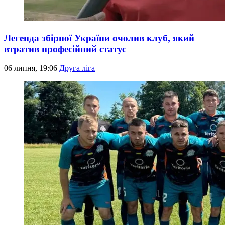
Легенда збірної України очолив клуб, який
втратив професійний статус
06 липня, 19:06
Друга ліга