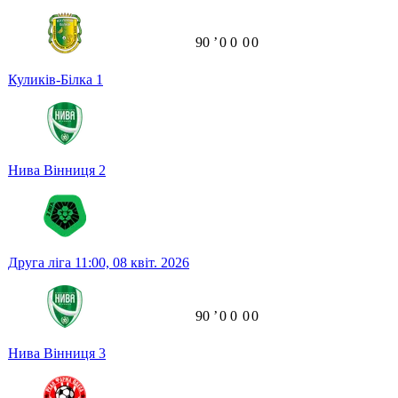
90
ʼ
0
0
0
0
Куликів-Білка
1
Нива Вінниця
2
Друга ліга
11:00,
08 квіт. 2026
90
ʼ
0
0
0
0
Нива Вінниця
3