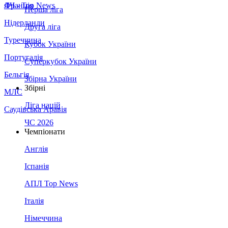
Франція
ЛЧ - Top News
Перша ліга
Нідерланди
Друга ліга
Туреччина
Кубок України
Португалія
Суперкубок України
Бельгія
Збірна України
Збірні
МЛС
Ліга націй
Саудівська Аравія
ЧС 2026
Чемпіонати
Англія
Іспанія
АПЛ Top News
Італія
Німеччина