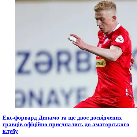
Екс-форвард Динамо та ще двоє досвідчених
гравців офіційно приєднались до аматорського
клубу