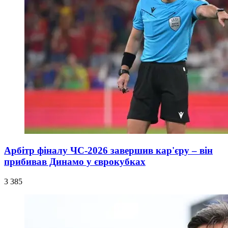
Арбітр фіналу ЧС-2026 завершив кар'єру – він
прибивав Динамо у єврокубках
3 385