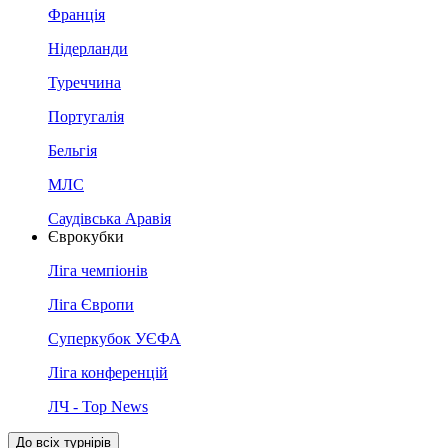
Франція
Нідерланди
Туреччина
Португалія
Бельгія
МЛС
Саудівська Аравія
Єврокубки
Ліга чемпіонів
Ліга Європи
Суперкубок УЄФА
Ліга конференцій
ЛЧ - Top News
До всіх турнірів