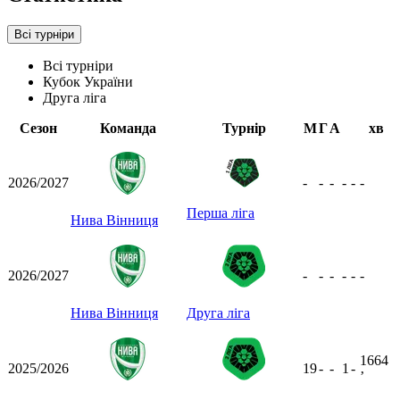
Всі турніри
Всі турніри
Кубок України
Друга ліга
Сезон
Команда
Турнір
М
Г
А
хв
2026/2027
-
-
-
-
-
-
Перша ліга
Нива Вінниця
2026/2027
-
-
-
-
-
-
Нива Вінниця
Друга ліга
1664
2025/2026
19
-
-
1
-
ʼ