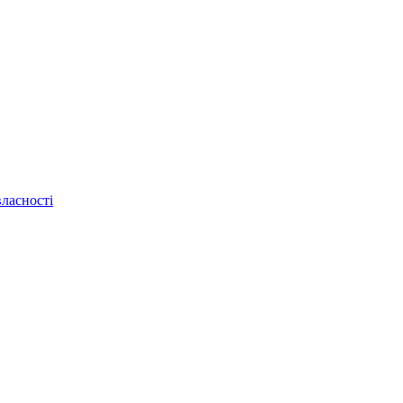
ласності