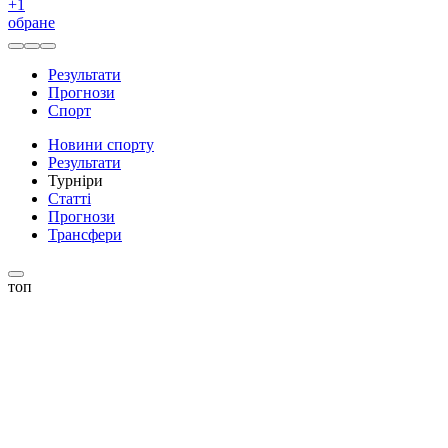
+
1
обране
Результати
Прогнози
Спорт
Новини спорту
Результати
Турніри
Статті
Прогнози
Трансфери
топ