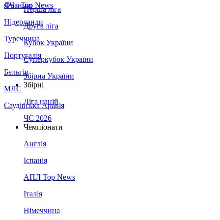
Франція
ЛЧ - Top News
Перша ліга
Нідерланди
Друга ліга
Туреччина
Кубок України
Португалія
Суперкубок України
Бельгія
Збірна України
Збірні
МЛС
Ліга націй
Саудівська Аравія
ЧС 2026
Чемпіонати
Англія
Іспанія
АПЛ Top News
Італія
Німеччина