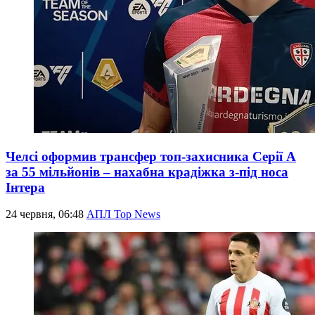
Челсі оформив трансфер топ-захисника Серії А
за 55 мільйонів – нахабна крадіжка з-під носа
Інтера
24 червня, 06:48
АПЛ Top News