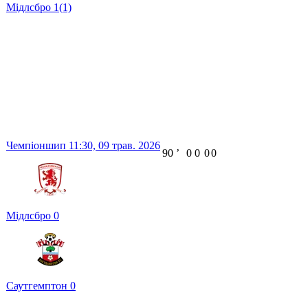
Мідлсбро
1
(1)
Чемпіоншип
11:30,
09 трав. 2026
90
ʼ
0
0
0
0
Мідлсбро
0
Саутгемптон
0