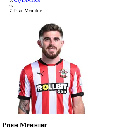
Саутгемптон
Раян Меннінг
Раян Меннінг