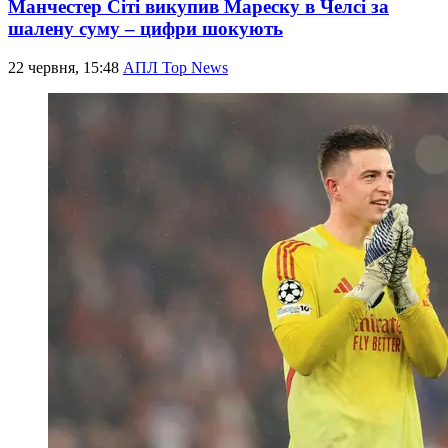
Манчестер Сіті викупив Мареску в Челсі за
шалену суму – цифри шокують
22 червня, 15:48
АПЛ Top News