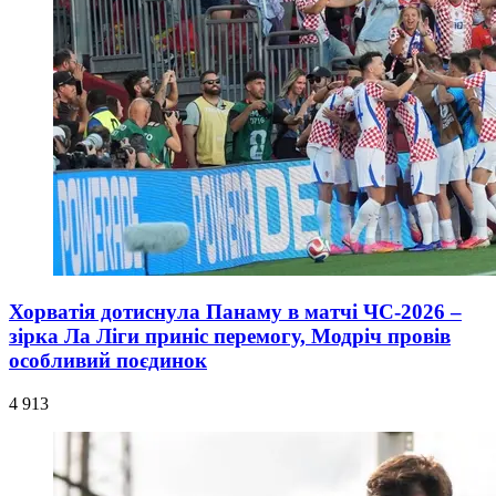
Хорватія дотиснула Панаму в матчі ЧС-2026 –
зірка Ла Ліги приніс перемогу, Модріч провів
особливий поєдинок
4 913