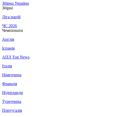
Збірна України
Збірні
Ліга націй
ЧС 2026
Чемпіонати
Англія
Іспанія
АПЛ Top News
Італія
Німеччина
Франція
Нідерланди
Туреччина
Португалія