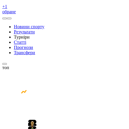
+
1
обране
Новини спорту
Результати
Турніри
Статті
Прогнози
Трансфери
топ