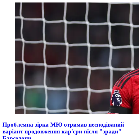
Проблемна зірка МЮ отримав несподіваний
варіант продовження кар'єри після "зради"
Барселони