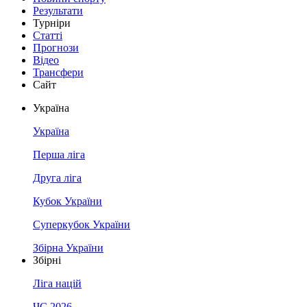
Результати
Турніри
Статті
Прогнози
Відео
Трансфери
Сайт
Україна
Україна
Перша ліга
Друга ліга
Кубок України
Суперкубок України
Збірна України
Збірні
Ліга націй
ЧС 2026