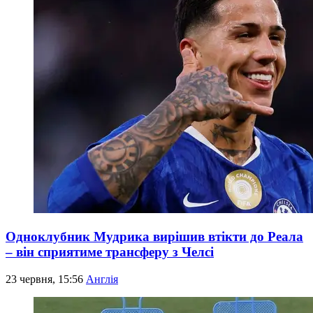
Одноклубник Мудрика вирішив втікти до Реала
– він сприятиме трансферу з Челсі
23 червня, 15:56
Англія