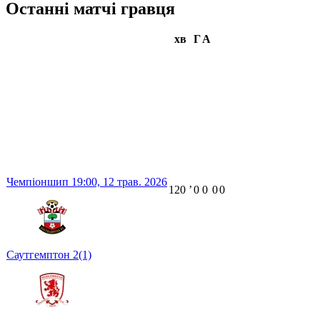
Останні матчі гравця
хв
Г
А
Чемпіоншип
19:00,
12 трав. 2026
120
ʼ
0
0
0
0
Саутгемптон
2
(1)