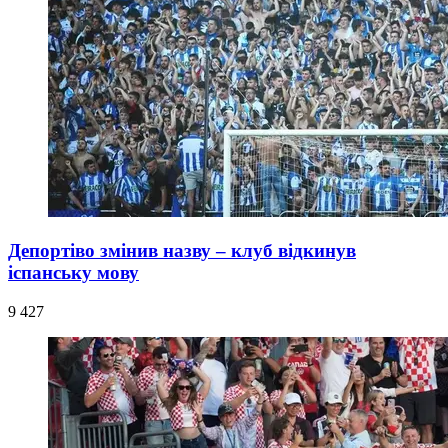
Депортіво змінив назву – клуб відкинув
іспанську мову
9 427