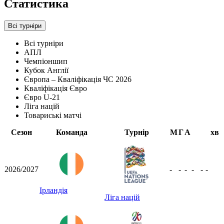
Статистика
Всі турніри
Всі турніри
АПЛ
Чемпіоншип
Кубок Англії
Європа – Кваліфікація ЧС 2026
Кваліфікація Євро
Євро U-21
Ліга націй
Товариські матчі
Сезон
Команда
Турнір
М
Г
А
хв
2026/2027
-
-
-
-
-
-
Ірландія
Ліга націй