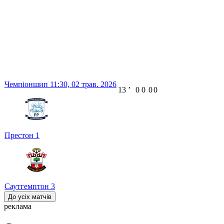
Чемпіоншип
11:30,
02 трав. 2026
13
ʼ
0
0
0
0
Престон
1
Саутгемптон
3
До усіх матчів
реклама