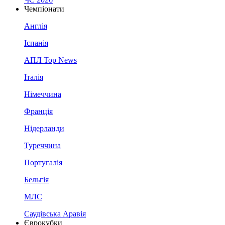
Чемпіонати
Англія
Іспанія
АПЛ Top News
Італія
Німеччина
Франція
Нідерланди
Туреччина
Португалія
Бельгія
МЛС
Саудівська Аравія
Єврокубки