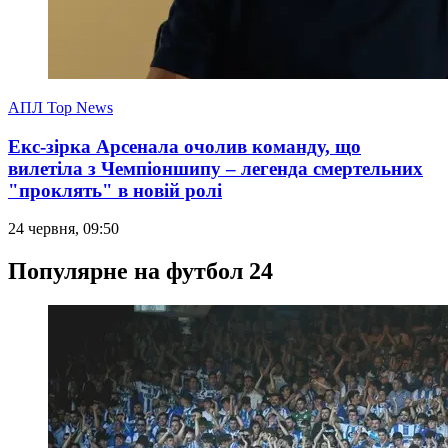
АПЛ Top News
Екс-зірка Арсенала очолив команду, що
вилетіла з Чемпіоншипу – легенда смертельних
"проклять" в новій ролі
24 червня, 09:50
Популярне на футбол 24