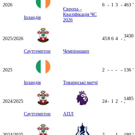
2026
6
-
1
3
-
463
ʼ
Європа –
Кваліфікація ЧС
Ірландія
2026
3430
2025/2026
45
8
6
4
-
ʼ
Саутгемптон
Чемпіоншип
2025
2
-
-
-
-
136
ʼ
Ірландія
Товариські матчі
1485
2024/2025
24
-
1
2
-
ʼ
Саутгемптон
АПЛ
2024/2025
2
-
-
1
-
180
ʼ