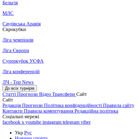
Бельгія
МЛС
Саудівська Аравія
Єврокубки
Ліга чемпіонів
Ліга Європи
Суперкубок УЄФА
Ліга конференцій
ЛЧ - Top News
До всіх турнірів
Статті
Прогнози
Відео
Трансфери
Сайт
Сайт
Редакція
Прогнози
Політика конфіденційності
Правила сайту
Контакти
Правила коментування
Редакційна політика
Соціальні мережі
facebook
x
youtube
instagram
telegram
viber
Укр
Рус
Новини спорту