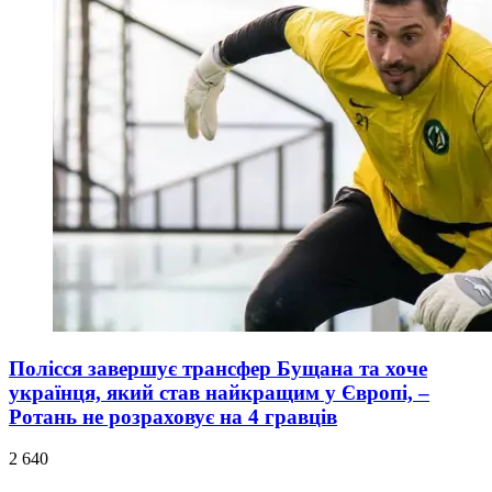
Полісся завершує трансфер Бущана та хоче
українця, який став найкращим у Європі, –
Ротань не розраховує на 4 гравців
2 640