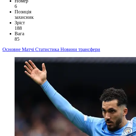
Номер
6
Позиція
захисник
Зріст
188
Вага
85
Основне
Матчі
Статистика
Новини
трансфери