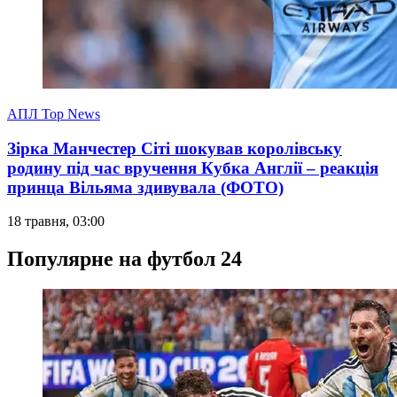
АПЛ Top News
Зірка Манчестер Сіті шокував королівську
родину під час вручення Кубка Англії – реакція
принца Вільяма здивувала (ФОТО)
18 травня, 03:00
Популярне на футбол 24