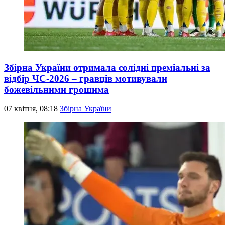
Збірна України отримала солідні преміальні за
відбір ЧС-2026 – гравців мотивували
божевільними грошима
07 квітня, 08:18
Збірна України