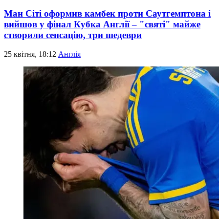
Ман Сіті оформив камбек проти Саутгемптона і
вийшов у фінал Кубка Англії – "святі" майже
створили сенсацію, три шедеври
25 квітня, 18:12
Англія