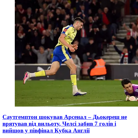
Саутгемптон шокував Арсенал – Дьокереш не
врятував від вильоту, Челсі забив 7 голів і
вийшов у півфінал Кубка Англії