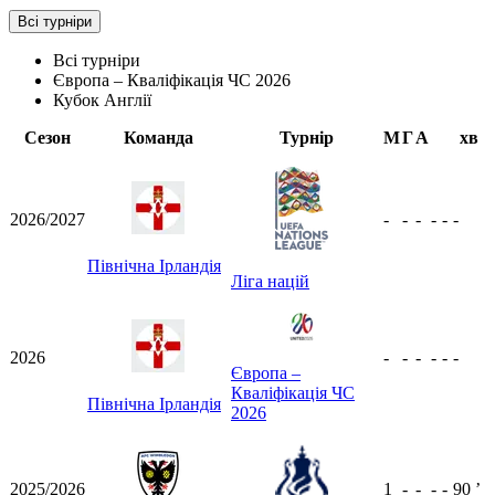
Всі турніри
Всі турніри
Європа – Кваліфікація ЧС 2026
Кубок Англії
Сезон
Команда
Турнір
М
Г
А
хв
2026/2027
-
-
-
-
-
-
Північна Ірландія
Ліга націй
2026
-
-
-
-
-
-
Європа –
Кваліфікація ЧС
Північна Ірландія
2026
2025/2026
1
-
-
-
-
90
ʼ