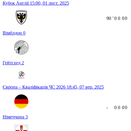
Кубок Англії
15:00,
01 лист. 2025
90
ʼ
0
0
0
0
Вімблдон
0
Гейтсхед
2
Європа – Кваліфікація ЧС 2026
18:45,
07 вер. 2025
-
0
0
0
0
Німеччина
3