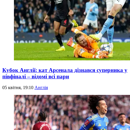
Кубок Англії: кат Арсенала дізнався суперника у
півфіналі – відомі всі пари
05 квітня, 19:10
Англія