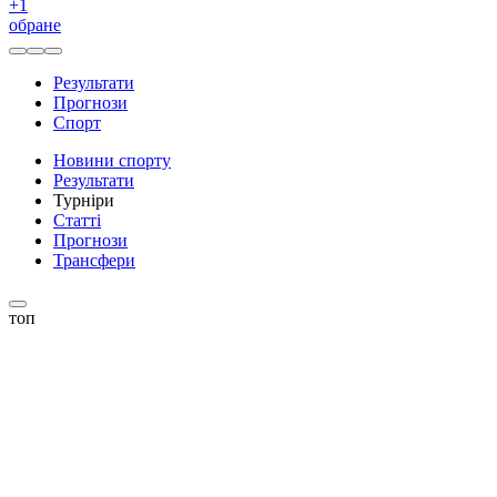
+
1
обране
Результати
Прогнози
Спорт
Новини спорту
Результати
Турніри
Статті
Прогнози
Трансфери
топ