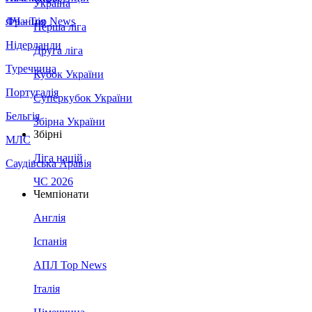
Україна
Франція
ЛЧ - Top News
Перша ліга
Нідерланди
Друга ліга
Туреччина
Кубок України
Португалія
Суперкубок України
Бельгія
Збірна України
Збірні
МЛС
Ліга націй
Саудівська Аравія
ЧС 2026
Чемпіонати
Англія
Іспанія
АПЛ Top News
Італія