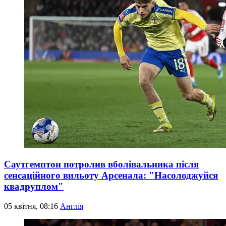
Саутгемптон потролив вболівальника після
сенсаційного вильоту Арсенала: "Насолоджуйся
квадруплом"
05 квітня, 08:16
Англія