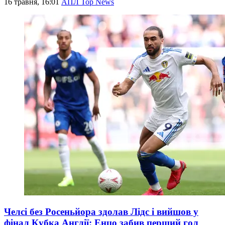
16 травня, 16:01
АПЛ Top News
Челсі без Росеньйора здолав Лідс і вийшов у
фінал Кубка Англії: Енцо забив перший гол