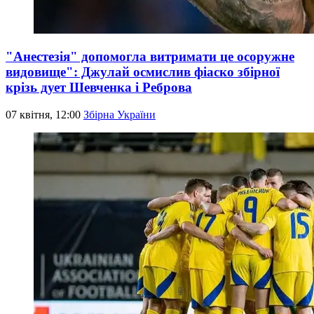
"Анестезія" допомогла витримати це осоружне
видовище": Джулай осмислив фіаско збірної
крізь дует Шевченка і Реброва
07 квітня, 12:00
Збірна України