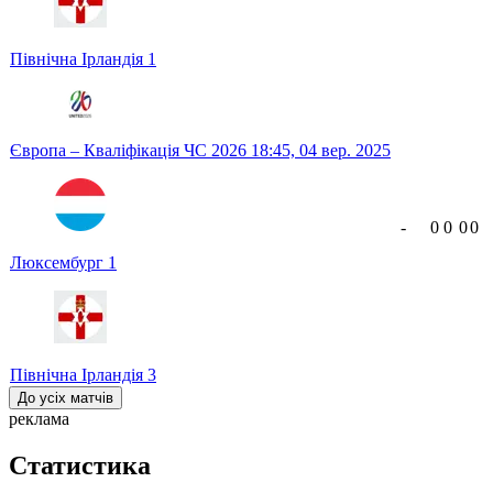
Північна Ірландія
1
Європа – Кваліфікація ЧС 2026
18:45,
04 вер. 2025
-
0
0
0
0
Люксембург
1
Північна Ірландія
3
До усіх матчів
реклама
Статистика