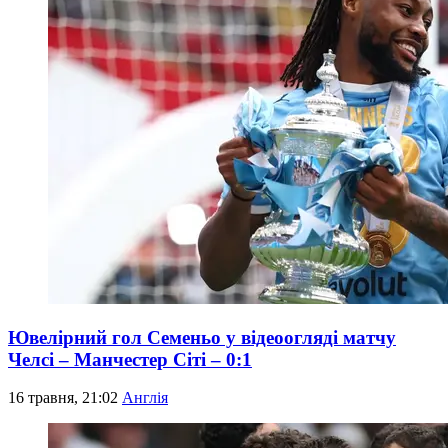
Ювелірний гол Семеньо у відеоогляді матчу
Челсі – Манчестер Сіті – 0:1
16 травня, 21:02
Англія