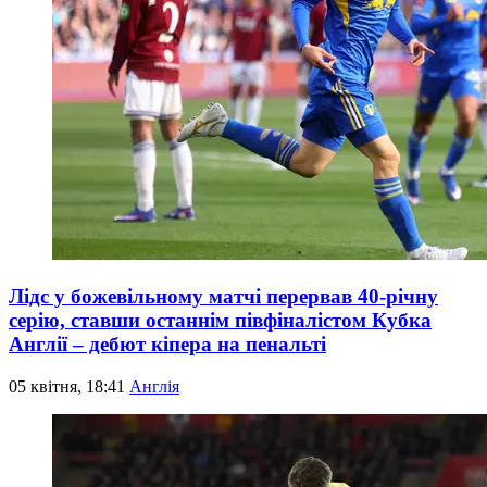
Лідс у божевільному матчі перервав 40-річну
серію, ставши останнім півфіналістом Кубка
Англії – дебют кіпера на пенальті
05 квітня, 18:41
Англія