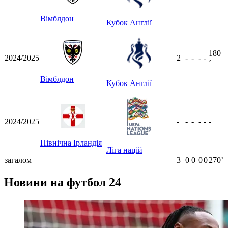
Вімблдон
Кубок Англії
180
2024/2025
2
-
-
-
-
ʼ
Вімблдон
Кубок Англії
2024/2025
-
-
-
-
-
-
Північна Ірландія
Ліга націй
загалом
3
0
0
0
0
270ʼ
Новини на футбол 24