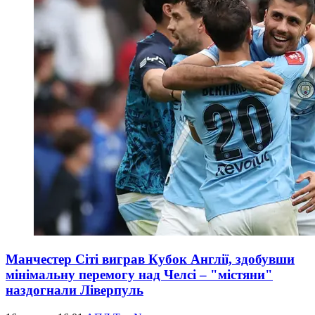
Манчестер Сіті виграв Кубок Англії, здобувши
мінімальну перемогу над Челсі – "містяни"
наздогнали Ліверпуль