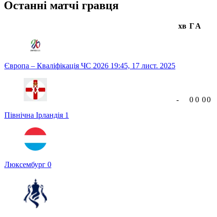
Останні матчі гравця
хв
Г
А
Європа – Кваліфікація ЧС 2026
19:45,
17 лист. 2025
-
0
0
0
0
Північна Ірландія
1
Люксембург
0