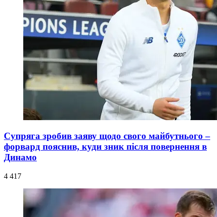
Супряга зробив заяву щодо свого майбутнього –
форвард пояснив, куди зник після повернення в
Динамо
4 417