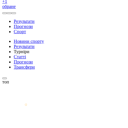
+
1
обране
Результати
Прогнози
Спорт
Новини спорту
Результати
Турніри
Статті
Прогнози
Трансфери
топ