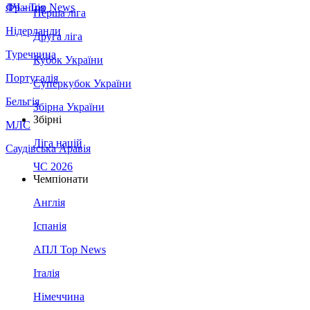
Франція
ЛЧ - Top News
Перша ліга
Нідерланди
Друга ліга
Туреччина
Кубок України
Португалія
Суперкубок України
Бельгія
Збірна України
Збірні
МЛС
Ліга націй
Саудівська Аравія
ЧС 2026
Чемпіонати
Англія
Іспанія
АПЛ Top News
Італія
Німеччина