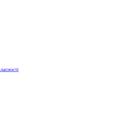
ласності