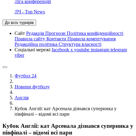
Ліга конференцій
ЛЧ - Top News
До всіх турнірів
Сайт
Редакція
Прогнози
Політика конфіденційності
Правила сайту
Контакти
Правила коментування
Редакційна політика
Структура власності
Соціальні мережі
facebook
x
youtube
instagram
telegram
viber
Футбол 24
Новини футболу
Англія
Кубок Англії: кат Арсенала дізнався суперника у
півфіналі – відомі всі пари
Кубок Англії: кат Арсенала дізнався суперника у
півфіналі – відомі всі пари