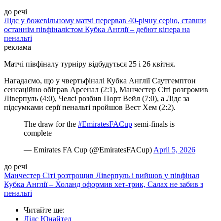
до речі
Лідс у божевільному матчі перервав 40-річну серію, ставши
останнім півфіналістом Кубка Англії – дебют кіпера на
пенальті
реклама
Матчі півфіналу турніру відбудуться 25 і 26 квітня.
Нагадаємо, що у чвертьфіналі Кубка Англії Саутгемптон
сенсаційно обіграв Арсенал (2:1), Манчестер Сіті розгромив
Ліверпуль (4:0), Челсі розбив Порт Вейл (7:0), а Лідс за
підсумками серії пенальті пройшов Вест Хем (2:2).
The draw for the
#EmiratesFACup
semi-finals is
complete
— Emirates FA Cup (@EmiratesFACup)
April 5, 2026
до речі
Манчестер Сіті розтрощив Ліверпуль і вийшов у півфінал
Кубка Англії – Холанд оформив хет-трик, Салах не забив з
пенальті
Читайте ще
:
Лідс Юнайтед