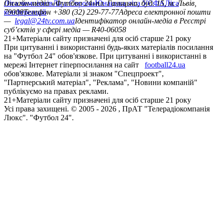
Ліга чемпіонів
Онлайн-медіа «Футбол 24»
Ліга Європи
Юнацька ліга УЄФА
пл. Галицька, буд. 15, м. Львів,
Ліга
конференцій
79008
Телефон +380 (32) 229-77-77
Адреса електронної пошти
—
legal@24tv.com.ua
Ідентифікатор онлайн-медіа в Реєстрі
суб’єктів у сфері медіа — R40-06058
21+
Матеріали сайту призначені для осіб старше 21 року
При цитуванні і використанні будь-яких матеріалів посилання
на "Футбол 24" обов'язкове. При цитуванні і використанні в
мережі Інтернет гіперпосилання на сайт
football24.ua
обов'язкове. Матеріали зі знаком "Спецпроект",
"Партнерський матеріал", "Реклама", "Новини компаній"
публікуємо на правах реклами.
21+
Матеріали сайту призначені для осіб старше 21 року
Усi права захищенi. © 2005 -
2026
, ПрАТ "Телерадіокомпанія
Люкс". "Футбол 24".