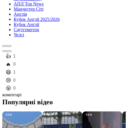
АПЛ Top News
Манчестер Сіті
Англія
Кубок Англії 2025/2026
Кубок Англії
Саутгемптон
Челсі
️👍
1
️🔥
0
️😄
1
️😢
0
️🤬
0
коментарі