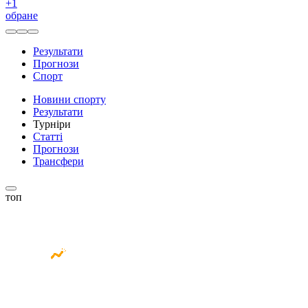
+
1
обране
Результати
Прогнози
Спорт
Новини спорту
Результати
Турніри
Статті
Прогнози
Трансфери
топ