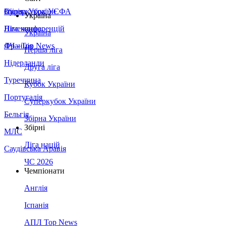
Збірна України
Італія
Суперкубок УЄФА
Україна
Німеччина
Ліга конференцій
Україна
Франція
ЛЧ - Top News
Перша ліга
Нідерланди
Друга ліга
Туреччина
Кубок України
Португалія
Суперкубок України
Бельгія
Збірна України
Збірні
МЛС
Ліга націй
Саудівська Аравія
ЧС 2026
Чемпіонати
Англія
Іспанія
АПЛ Top News