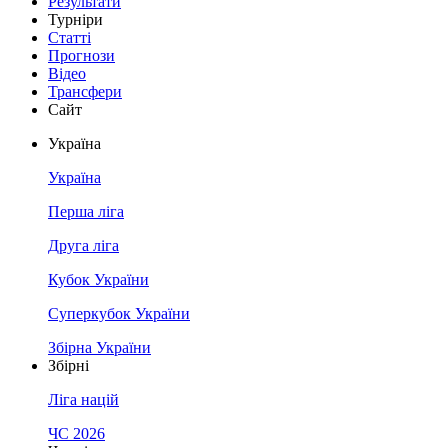
Результати
Турніри
Статті
Прогнози
Відео
Трансфери
Сайт
Україна
Україна
Перша ліга
Друга ліга
Кубок України
Суперкубок України
Збірна України
Збірні
Ліга націй
ЧС 2026