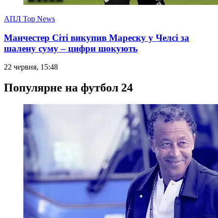
АПЛ Top News
Манчестер Сіті викупив Мареску у Челсі за
шалену суму – цифри шокують
22 червня, 15:48
Популярне на футбол 24