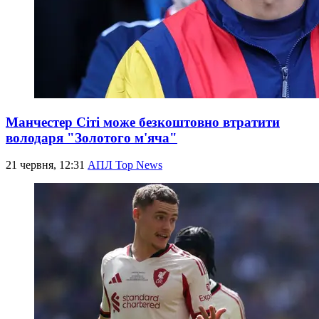
Манчестер Сіті може безкоштовно втратити
володаря "Золотого м'яча"
21 червня, 12:31
АПЛ Top News