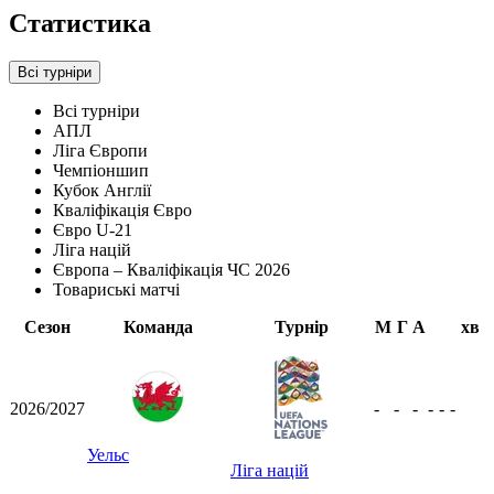
Статистика
Всі турніри
Всі турніри
АПЛ
Ліга Європи
Чемпіоншип
Кубок Англії
Кваліфікація Євро
Євро U-21
Ліга націй
Європа – Кваліфікація ЧС 2026
Товариські матчі
Сезон
Команда
Турнір
М
Г
А
хв
2026/2027
-
-
-
-
-
-
Уельс
Ліга націй