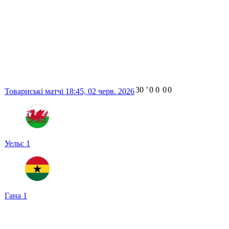
30
ʼ
0
0
0
0
Товариські матчі
18:45,
02 черв. 2026
Уельс
1
Гана
1