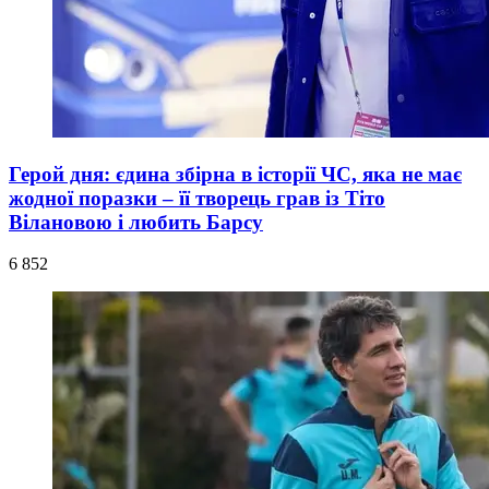
Герой дня: єдина збірна в історії ЧС, яка не має
жодної поразки – її творець грав із Тіто
Вілановою і любить Барсу
6 852