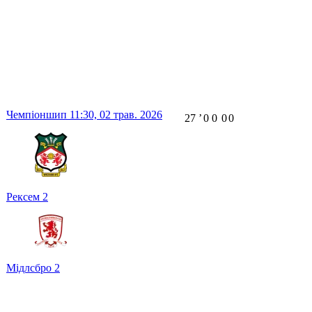
Чемпіоншип
11:30,
02 трав. 2026
27
ʼ
0
0
0
0
Рексем
2
Мідлсбро
2