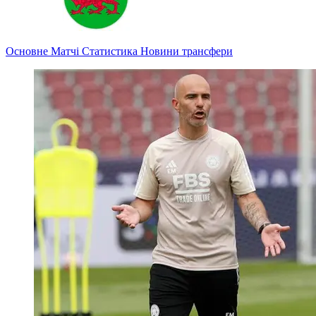
Основне
Матчі
Статистика
Новини
трансфери