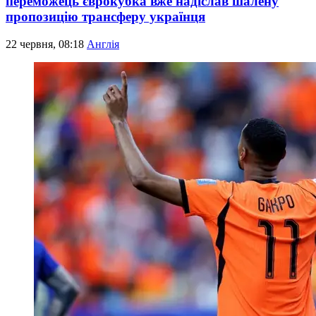
переможець єврокубка вже надіслав шалену
пропозицію трансферу українця
22 червня, 08:18
Англія