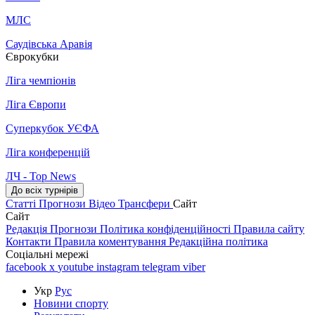
МЛС
Саудівська Аравія
Єврокубки
Ліга чемпіонів
Ліга Європи
Суперкубок УЄФА
Ліга конференцій
ЛЧ - Top News
До всіх турнірів
Статті
Прогнози
Відео
Трансфери
Сайт
Сайт
Редакція
Прогнози
Політика конфіденційності
Правила сайту
Контакти
Правила коментування
Редакційна політика
Соціальні мережі
facebook
x
youtube
instagram
telegram
viber
Укр
Рус
Новини спорту