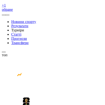
+
1
обране
Новини спорту
Результати
Турніри
Статті
Прогнози
Трансфери
топ