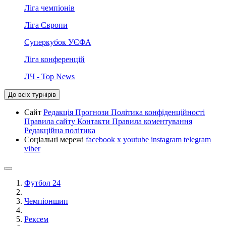
Ліга чемпіонів
Ліга Європи
Суперкубок УЄФА
Ліга конференцій
ЛЧ - Top News
До всіх турнірів
Сайт
Редакція
Прогнози
Політика конфіденційності
Правила сайту
Контакти
Правила коментування
Редакційна політика
Соціальні мережі
facebook
x
youtube
instagram
telegram
viber
Футбол 24
Чемпіоншип
Рексем