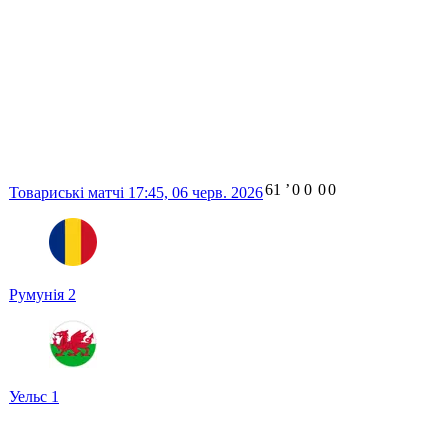
61
ʼ
0
0
0
0
Товариські матчі
17:45,
06 черв. 2026
Румунія
2
Уельс
1