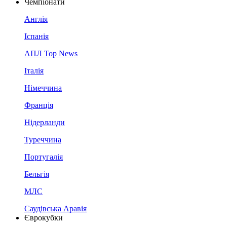
Чемпіонати
Англія
Іспанія
АПЛ Top News
Італія
Німеччина
Франція
Нідерланди
Туреччина
Португалія
Бельгія
МЛС
Саудівська Аравія
Єврокубки