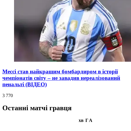
Мессі став найкращим бомбардиром в історії
чемпіонатів світу – не завадив нереалізований
пенальті (ВІДЕО)
3 770
Останні матчі гравця
хв
Г
А