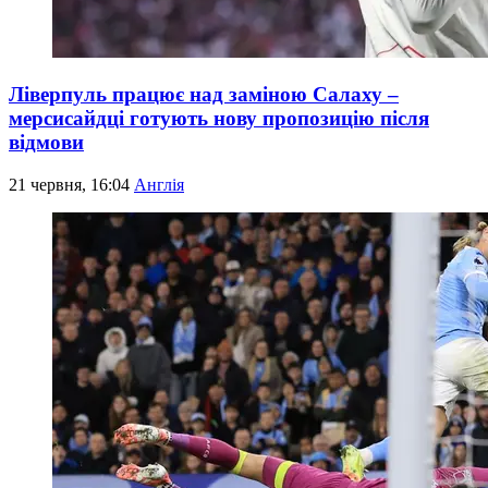
Ліверпуль працює над заміною Салаху –
мерсисайдці готують нову пропозицію після
відмови
21 червня, 16:04
Англія