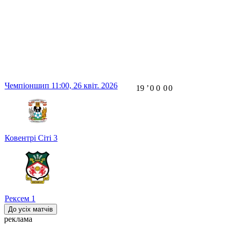
Чемпіоншип
11:00,
26 квіт. 2026
19
ʼ
0
0
0
0
Ковентрі Сіті
3
Рексем
1
До усіх матчів
реклама