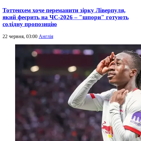
Тоттенхем хоче переманити зірку Ліверпуля,
який феєрить на ЧС-2026 – "шпори" готують
солідну пропозицію
22 червня, 03:00
Англія