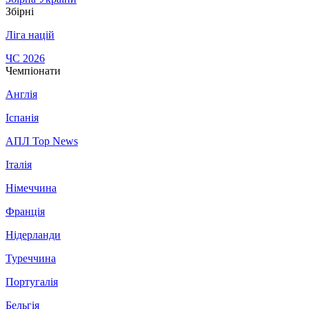
Збірні
Ліга націй
ЧС 2026
Чемпіонати
Англія
Іспанія
АПЛ Top News
Італія
Німеччина
Франція
Нідерланди
Туреччина
Португалія
Бельгія