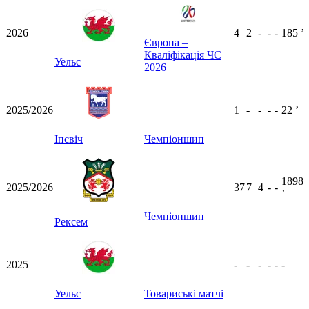
2026
4
2
-
-
-
185
ʼ
Європа –
Кваліфікація ЧС
Уельс
2026
2025/2026
1
-
-
-
-
22
ʼ
Іпсвіч
Чемпіоншип
1898
2025/2026
37
7
4
-
-
ʼ
Чемпіоншип
Рексем
2025
-
-
-
-
-
-
Уельс
Товариські матчі