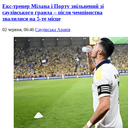
Екс-тренер Мілана і Порту звільнений зі
саудівського гранда – після чемпіонства
звалилися на 5-те місце
02 червня, 06:46
Саудівська Аравія