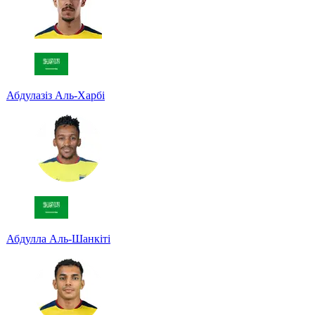
Абдулазіз Аль-Харбі
Абдулла Аль-Шанкіті