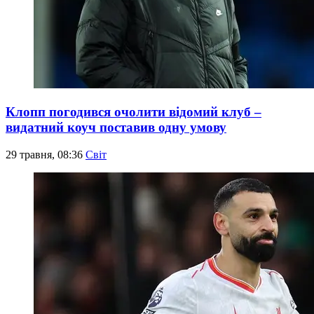
Клопп погодився очолити відомий клуб –
видатний коуч поставив одну умову
29 травня, 08:36
Світ