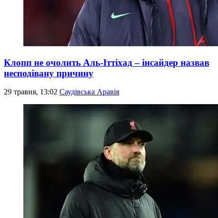
Клопп не очолить Аль-Іттіхад – інсайдер назвав
несподівану причину
29 травня, 13:02
Саудівська Аравія