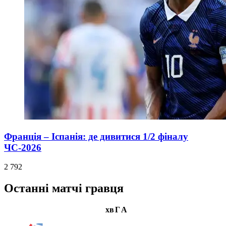
Франція – Іспанія: де дивитися 1/2 фіналу
ЧС-2026
2 792
Останні матчі гравця
хв
Г
А