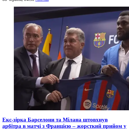
Екс-зірка Барселони та Мілана штовхнув
арбітра в матчі з Францією – жорсткий прийом у