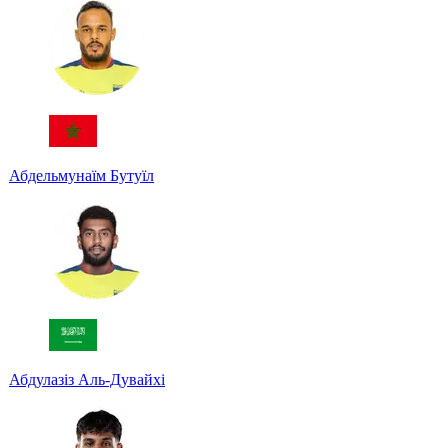
Абдельмунаїм Бутуїл
Абдулазіз Аль-Дувайхі