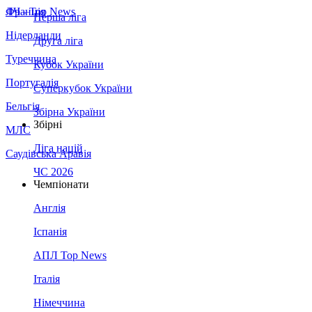
Франція
ЛЧ - Top News
Перша ліга
Нідерланди
Друга ліга
Туреччина
Кубок України
Португалія
Суперкубок України
Бельгія
Збірна України
Збірні
МЛС
Ліга націй
Саудівська Аравія
ЧС 2026
Чемпіонати
Англія
Іспанія
АПЛ Top News
Італія
Німеччина