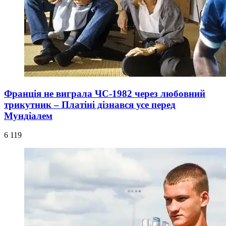
Франція не виграла ЧС-1982 через любовний
трикутник – Платіні дізнався усе перед
Мундіалем
6 119