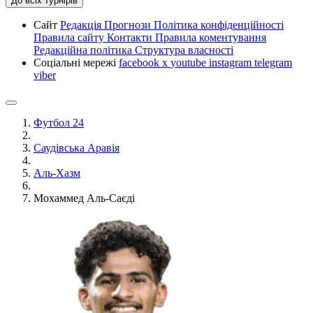
До всіх турнірів
Сайт
Редакція
Прогнози
Політика конфіденційності
Правила сайту
Контакти
Правила коментування
Редакційна політика
Структура власності
Соціальні мережі
facebook
x
youtube
instagram
telegram
viber
Футбол 24
Саудівська Аравія
Аль-Хазм
Мохаммед Аль-Саєді