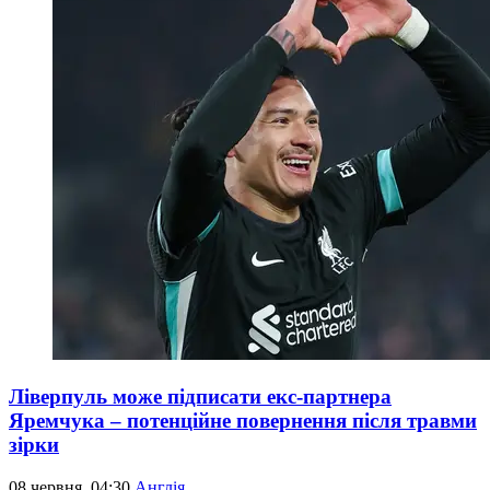
Ліверпуль може підписати екс-партнера
Яремчука – потенційне повернення після травми
зірки
08 червня, 04:30
Англія