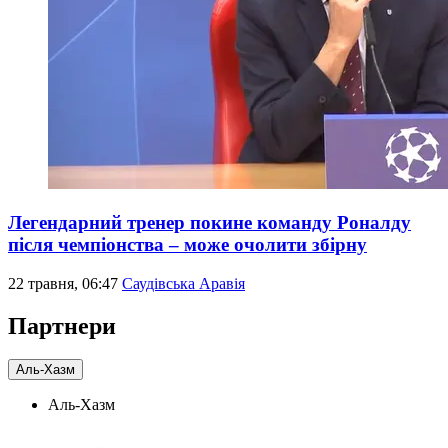
Легендарний тренер покине команду Роналду
після чемпіонства – може очолити збірну
22 травня, 06:47
Саудівська Аравія
Партнери
Аль-Хазм
Аль-Хазм