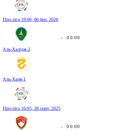
Про-ліга
19:00,
06 бер. 2026
-
0
0
0
0
Аль-Халідж
2
Аль-Хазм
1
Про-ліга
16:05,
28 серп. 2025
-
0
0
0
0