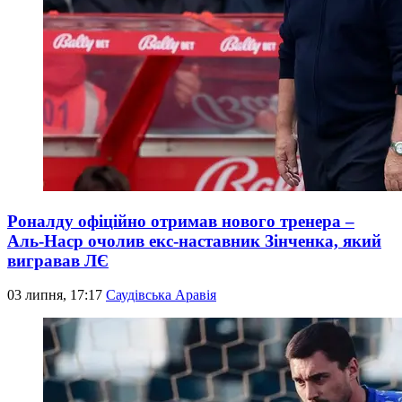
Роналду офіційно отримав нового тренера –
Аль-Наср очолив екс-наставник Зінченка, який
вигравав ЛЄ
03 липня, 17:17
Саудівська Аравія