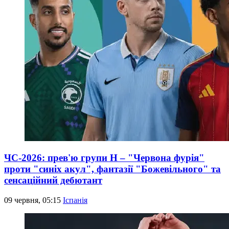
ЧС-2026: прев'ю групи Н – "Червона фурія"
проти "синіх акул", фантазії "Божевільного" та
сенсаційний дебютант
09 червня, 05:15
Іспанія