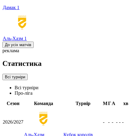
Дамак
1
Аль-Хазм
1
До усіх матчів
реклама
Статистика
Всі турніри
Всі турніри
Про-ліга
Сезон
Команда
Турнір
М
Г
А
хв
2026/2027
-
-
-
-
-
-
Аль-Хазм
Кубок королів