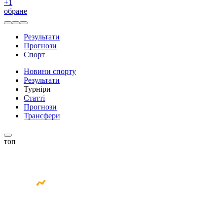
+
1
обране
Результати
Прогнози
Спорт
Новини спорту
Результати
Турніри
Статті
Прогнози
Трансфери
топ