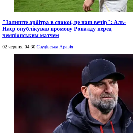
"Залиште арбітра в спокої, це наш вечір": Аль-
Наср опублікував промову Роналду перед
чемпіонським матчем
02 червня, 04:30
Саудівська Аравія