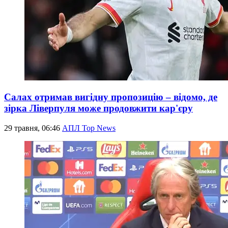
Салах отримав вигідну пропозицію – відомо, де
зірка Ліверпуля може продовжити кар'єру
29 травня, 06:46
АПЛ Top News