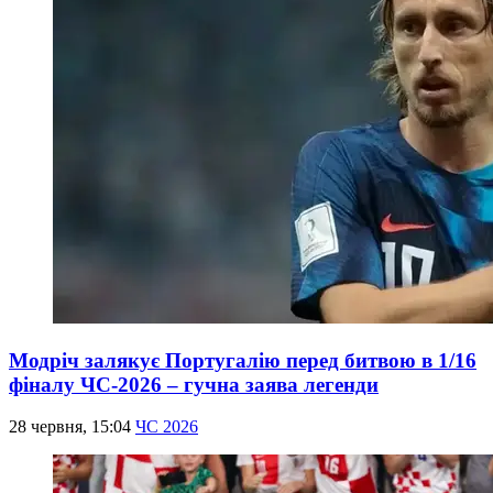
Модріч залякує Португалію перед битвою в 1/16
фіналу ЧС-2026 – гучна заява легенди
28 червня, 15:04
ЧС 2026