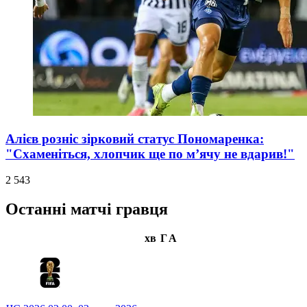
Алієв розніс зірковий статус Пономаренка:
"Схаменіться, хлопчик ще по м’ячу не вдарив!"
2 543
Останні матчі гравця
хв
Г
А