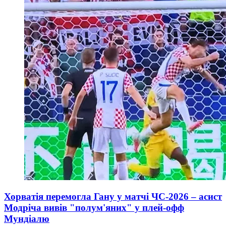
Хорватія перемогла Гану у матчі ЧС-2026 – асист
Модріча вивів "полум'яних" у плей-офф
Мундіалю