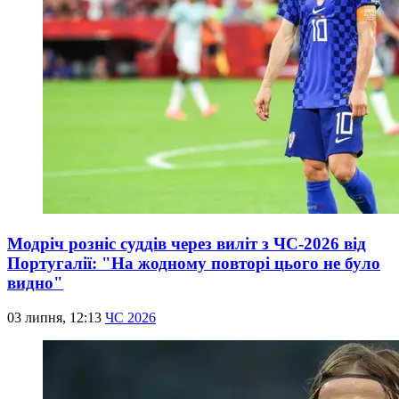
Модріч розніс суддів через виліт з ЧС-2026 від
Португалії: "На жодному повторі цього не було
видно"
03 липня, 12:13
ЧС 2026