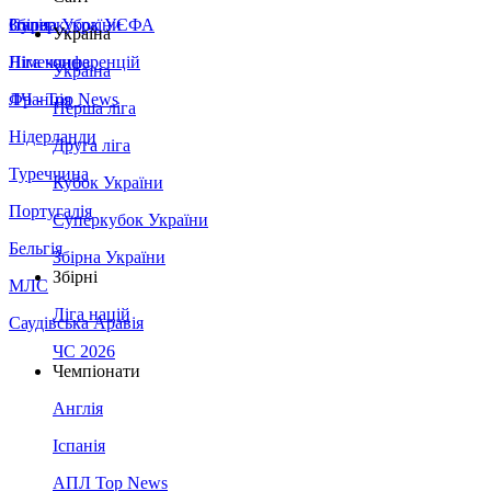
Збірна України
Італія
Суперкубок УЄФА
Україна
Німеччина
Ліга конференцій
Україна
Франція
ЛЧ - Top News
Перша ліга
Нідерланди
Друга ліга
Туреччина
Кубок України
Португалія
Суперкубок України
Бельгія
Збірна України
Збірні
МЛС
Ліга націй
Саудівська Аравія
ЧС 2026
Чемпіонати
Англія
Іспанія
АПЛ Top News