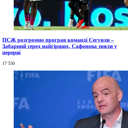
ПСЖ розгромно програв команді Сегунди –
Забарний серед найгірших, Сафонова зняли у
перерві
17 550