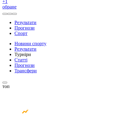
+
1
обране
Результати
Прогнози
Спорт
Новини спорту
Результати
Турніри
Статті
Прогнози
Трансфери
топ