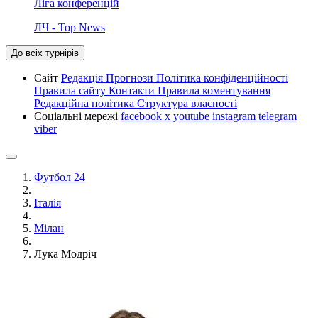
Ліга конференцій
ЛЧ - Top News
До всіх турнірів
Сайт
Редакція
Прогнози
Політика конфіденційності
Правила сайту
Контакти
Правила коментування
Редакційна політика
Структура власності
Соціальні мережі
facebook
x
youtube
instagram
telegram
viber
Футбол 24
Італія
Мілан
Лука Модріч