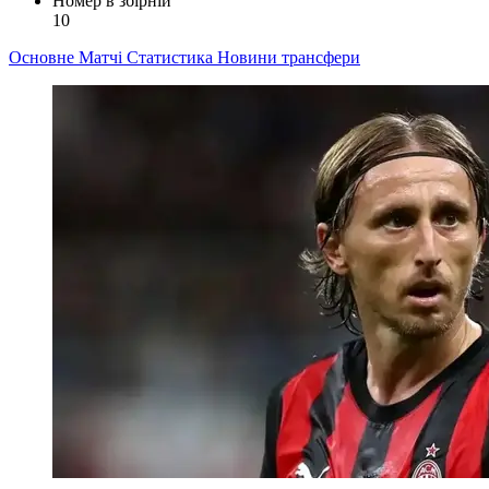
Номер в збірній
10
Основне
Матчі
Статистика
Новини
трансфери