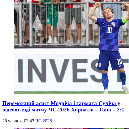
Переможний асист Модріча і гармата Сучіча у
відеоогляді матчу ЧС-2026 Хорватія – Гана – 2:1
28 червня, 03:43
ЧС 2026