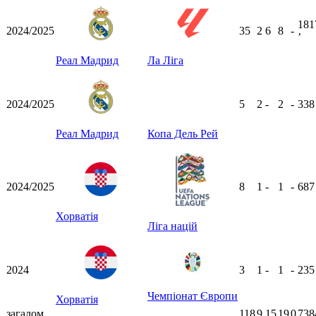
181
2024/2025
35
2
6
8
-
ʼ
Реал Мадрид
Ла Ліга
2024/2025
5
2
-
2
-
33
Реал Мадрид
Копа Дель Рей
2024/2025
8
1
-
1
-
68
Хорватія
Ліга націй
2024
3
1
-
1
-
23
Чемпіонат Європи
Хорватія
загалом
118
9
15
19
0
738