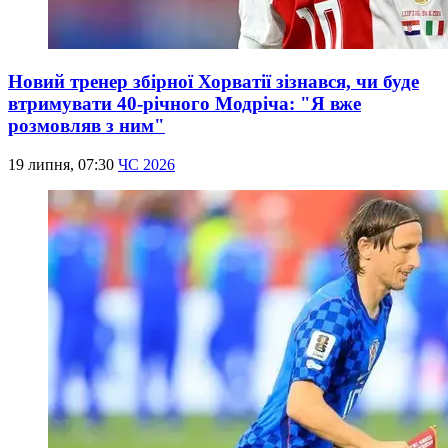
Новий тренер збірної Хорватії зізнався, чи буде
втримувати 40-річного Модріча: "Я вже
розмовляв з ним"
19 липня, 07:30
ЧС 2026