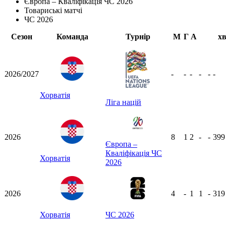
Європа – Кваліфікація ЧС 2026
Товариські матчі
ЧС 2026
Сезон
Команда
Турнір
М
Г
А
х
2026/2027
-
-
-
-
-
-
Хорватія
Ліга націй
2026
8
1
2
-
-
39
Європа –
Кваліфікація ЧС
Хорватія
2026
2026
4
-
1
1
-
31
Хорватія
ЧС 2026