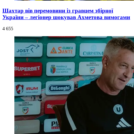
Шахтар вів перемовини із гравцем збірної
України – легіонер шокував Ахметова вимогами
4 655