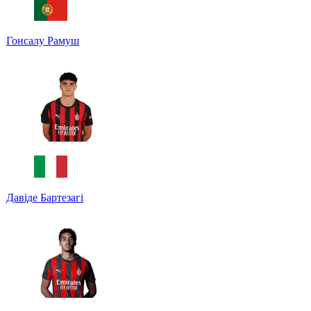
Гонсалу Рамуш
Давіде Бартезагі