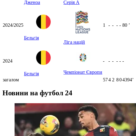
Дженоа
Серія А
2024/2025
1
-
-
-
-
80
ʼ
Бельгія
Ліга націй
2024
-
-
-
-
-
-
Чемпіонат Європи
Бельгія
загалом
57
4
2
8
0
4394ʼ
Новини на футбол 24