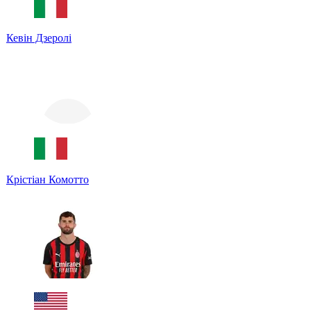
Кевін Дзеролі
Крістіан Комотто