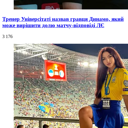
Тренер Універсітаті назвав гравця Динамо, який
може вирішити долю матчу-відповіді ЛЄ
3 176