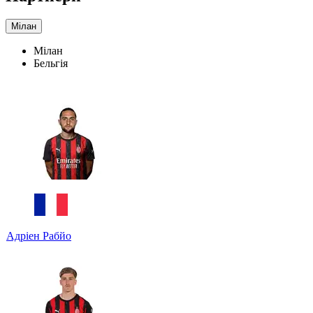
Мілан
Мілан
Бельгія
Адріен Рабйо