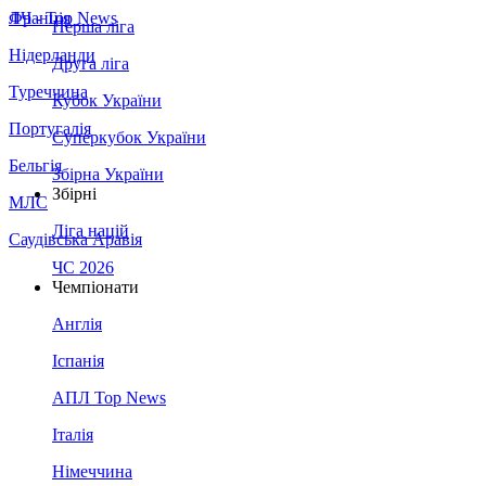
Франція
ЛЧ - Top News
Перша ліга
Нідерланди
Друга ліга
Туреччина
Кубок України
Португалія
Суперкубок України
Бельгія
Збірна України
Збірні
МЛС
Ліга націй
Саудівська Аравія
ЧС 2026
Чемпіонати
Англія
Іспанія
АПЛ Top News
Італія
Німеччина