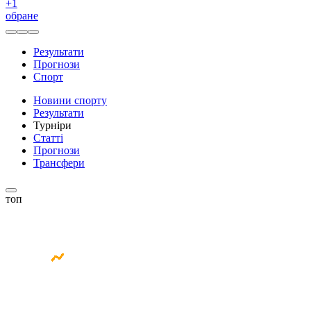
+
1
обране
Результати
Прогнози
Спорт
Новини спорту
Результати
Турніри
Статті
Прогнози
Трансфери
топ