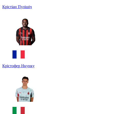
Крістіан Пулішіч
Крістофер Нкунку