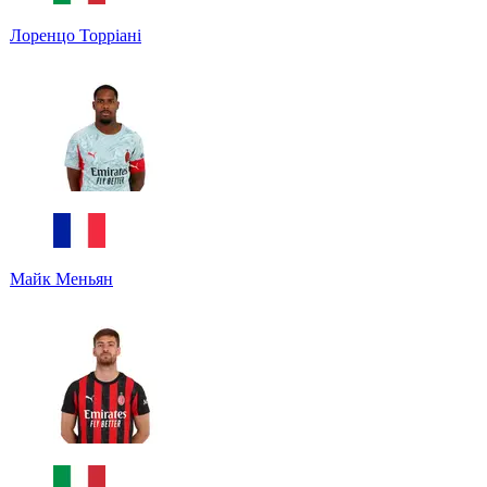
Лоренцо Торріані
Майк Меньян