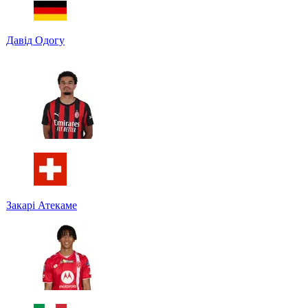
Давід Одогу
Закарі Атекаме