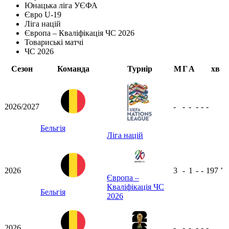
Юнацька ліга УЄФА
Євро U-19
Ліга націй
Європа – Кваліфікація ЧС 2026
Товариські матчі
ЧС 2026
Сезон
Команда
Турнір
М
Г
А
хв
2026/2027
-
-
-
-
-
-
Бельгія
Ліга націй
2026
3
-
1
-
-
197
ʼ
Європа –
Кваліфікація ЧС
Бельгія
2026
2026
-
-
-
-
-
-