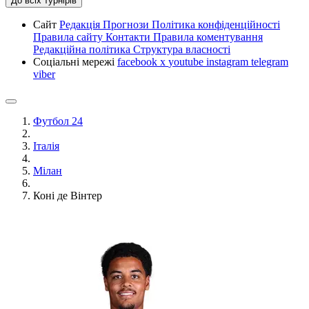
До всіх турнірів
Сайт
Редакція
Прогнози
Політика конфіденційності
Правила сайту
Контакти
Правила коментування
Редакційна політика
Структура власності
Соціальні мережі
facebook
x
youtube
instagram
telegram
viber
Футбол 24
Італія
Мілан
Коні де Вінтер