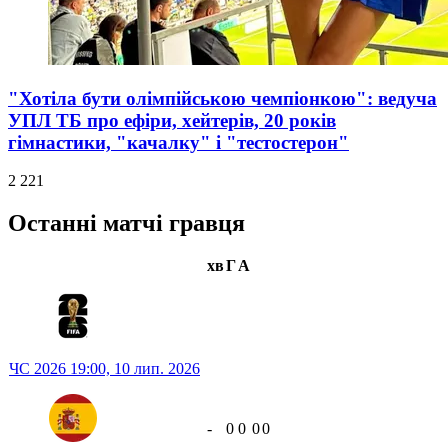
"Хотіла бути олімпійською чемпіонкою": ведуча
УПЛ ТБ про ефіри, хейтерів, 20 років
гімнастики, "качалку" і "тестостерон"
2 221
Останні матчі гравця
хв
Г
А
ЧС 2026
19:00,
10 лип. 2026
-
0
0
0
0