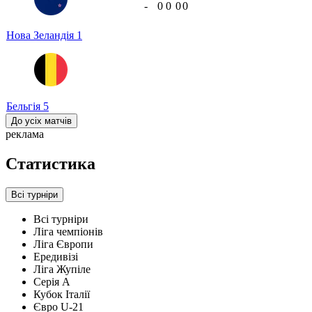
-
0
0
0
0
Нова Зеландія
1
Бельгія
5
До усіх матчів
реклама
Статистика
Всі турніри
Всі турніри
Ліга чемпіонів
Ліга Європи
Ередивізі
Ліга Жупіле
Серія А
Кубок Італії
Євро U-21