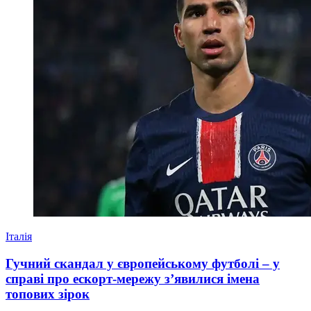
Італія
Гучний скандал у європейському футболі – у
справі про ескорт-мережу з’явилися імена
топових зірок