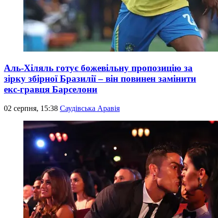
Аль-Хіляль готує божевільну пропозицію за
зірку збірної Бразилії – він повинен замінити
екс-гравця Барселони
02 серпня, 15:38
Саудівська Аравія