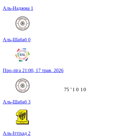
Аль-Наджма
1
Аль-Шабаб
0
Про-ліга
21:00,
17 трав. 2026
75
ʼ
1
0
1
0
Аль-Шабаб
3
Аль-Іттіхад
2