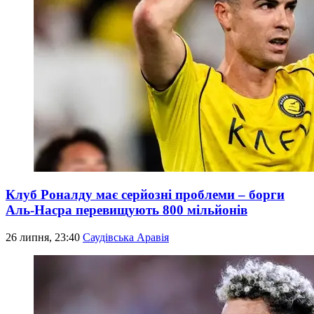
Клуб Роналду має серйозні проблеми – борги
Аль-Насра перевищують 800 мільйонів
26 липня, 23:40
Саудівська Аравія