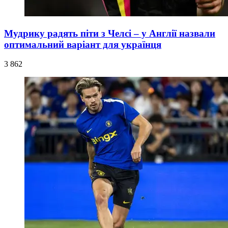
Мудрику радять піти з Челсі – у Англії назвали
оптимальний варіант для українця
3 862