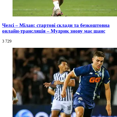
Челсі – Мілан: стартові склади та безкоштовна
онлайн-трансляція – Мудрик знову має шанс
3 729