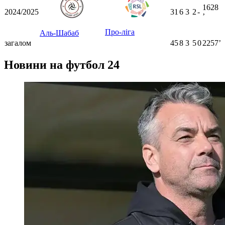
1628
2024/2025
31
6
3
2
-
ʼ
Про-ліга
Аль-Шабаб
загалом
45
8
3
5
0
2257ʼ
Новини на футбол 24