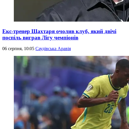
Екс-тренер Шахтаря очолив клуб, який двічі
поспіль виграв Лігу чемпіонів
06 серпня, 10:05
Саудівська Аравія