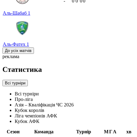
-
0
0
0
0
Аль-Шабаб
1
Аль-Фатех
1
До усіх матчів
реклама
Статистика
Всі турніри
Всі турніри
Про-ліга
Азія – Кваліфікація ЧС 2026
Кубок королів
Ліга чемпіонів АФК
Кубок АФК
Сезон
Команда
Турнір
М
Г
А
хв