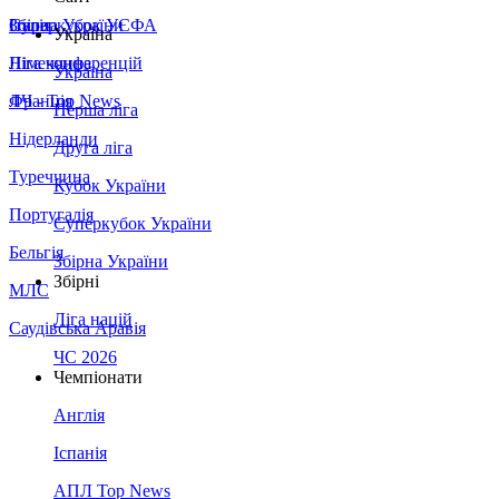
Збірна України
Італія
Суперкубок УЄФА
Україна
Німеччина
Ліга конференцій
Україна
Франція
ЛЧ - Top News
Перша ліга
Нідерланди
Друга ліга
Туреччина
Кубок України
Португалія
Суперкубок України
Бельгія
Збірна України
Збірні
МЛС
Ліга націй
Саудівська Аравія
ЧС 2026
Чемпіонати
Англія
Іспанія
АПЛ Top News