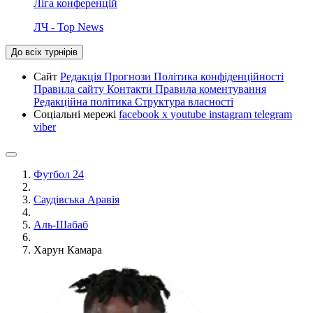
Ліга конференцій
ЛЧ - Top News
До всіх турнірів
Сайт
Редакція
Прогнози
Політика конфіденційності
Правила сайту
Контакти
Правила коментування
Редакційна політика
Структура власності
Соціальні мережі
facebook
x
youtube
instagram
telegram
viber
Футбол 24
Саудівська Аравія
Аль-Шабаб
Харун Камара