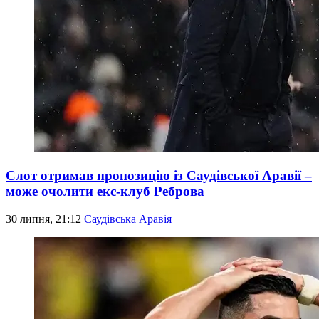
Слот отримав пропозицію із Саудівської Аравії –
може очолити екс-клуб Реброва
30 липня, 21:12
Саудівська Аравія