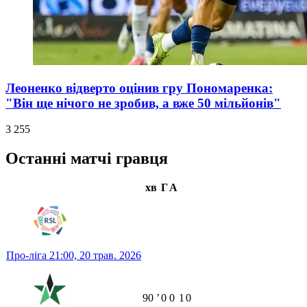
Леоненко відверто оцінив гру Пономаренка:
"Він ще нічого не зробив, а вже 50 мільйонів"
3 255
Останні матчі гравця
хв
Г
А
Про-ліга
21:00,
20 трав. 2026
90
ʼ
0
0
1
0