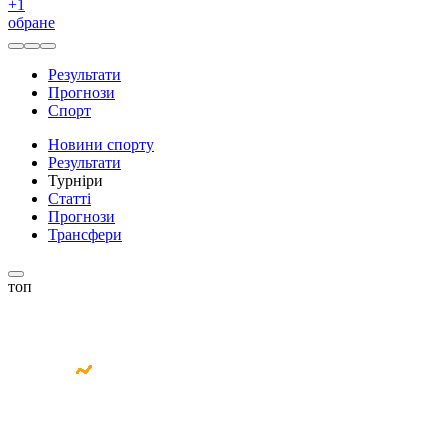
+
1
обране
Результати
Прогнози
Спорт
Новини спорту
Результати
Турніри
Статті
Прогнози
Трансфери
топ