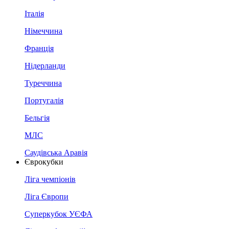
Італія
Німеччина
Франція
Нідерланди
Туреччина
Португалія
Бельгія
МЛС
Саудівська Аравія
Єврокубки
Ліга чемпіонів
Ліга Європи
Суперкубок УЄФА