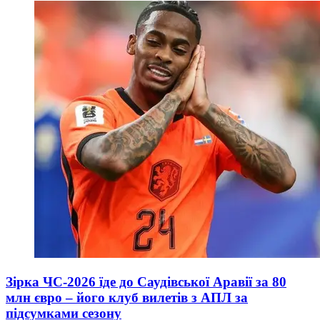
Зірка ЧС-2026 їде до Саудівської Аравії за 80
млн євро – його клуб вилетів з АПЛ за
підсумками сезону