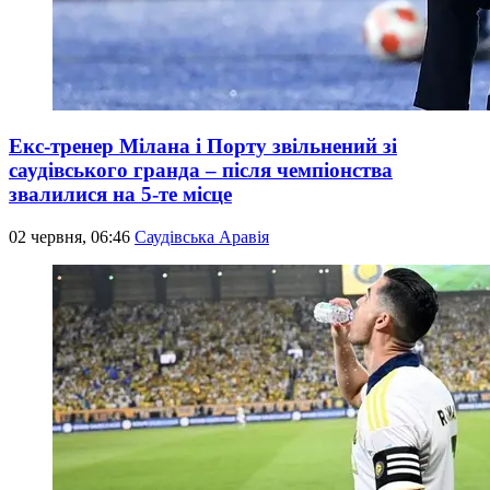
Екс-тренер Мілана і Порту звільнений зі
саудівського гранда – після чемпіонства
звалилися на 5-те місце
02 червня, 06:46
Саудівська Аравія