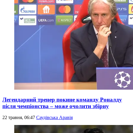
Легендарний тренер покине команду Роналду
після чемпіонства – може очолити збірну
22 травня, 06:47
Саудівська Аравія