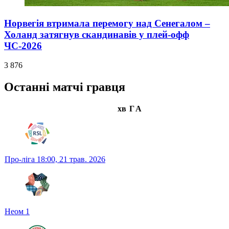
Норвегія втримала перемогу над Сенегалом –
Холанд затягнув скандинавів у плей-офф
ЧС-2026
3 876
Останні матчі гравця
хв
Г
А
Про-ліга
18:00,
21 трав. 2026
Неом
1