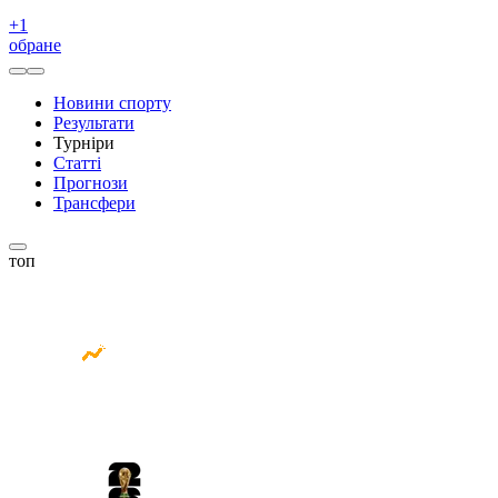
+
1
обране
Новини спорту
Результати
Турніри
Статті
Прогнози
Трансфери
топ