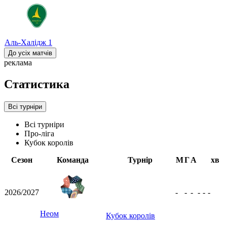
Аль-Халідж
1
До усіх матчів
реклама
Статистика
Всі турніри
Всі турніри
Про-ліга
Кубок королів
Сезон
Команда
Турнір
М
Г
А
хв
2026/2027
-
-
-
-
-
-
Неом
Кубок королів