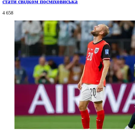
стати свідком посміховиська
4 658