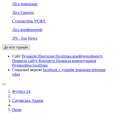
Ліга чемпіонів
Ліга Європи
Суперкубок УЄФА
Ліга конференцій
ЛЧ - Top News
До всіх турнірів
Сайт
Редакція
Прогнози
Політика конфіденційності
Правила сайту
Контакти
Правила коментування
Редакційна політика
Соціальні мережі
facebook
x
youtube
instagram
telegram
viber
Футбол 24
Саудівська Аравія
Неом