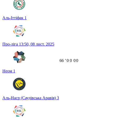
Аль-Іттіфак
1
Про-ліга
13:50,
08 лист. 2025
66
ʼ
0
0
0
0
Неом
1
Аль-Наср (Саудівська Аравія)
3