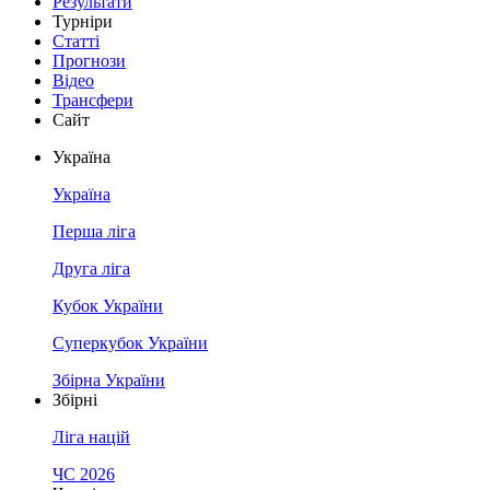
Результати
Турніри
Статті
Прогнози
Відео
Трансфери
Сайт
Україна
Україна
Перша ліга
Друга ліга
Кубок України
Суперкубок України
Збірна України
Збірні
Ліга націй
ЧС 2026