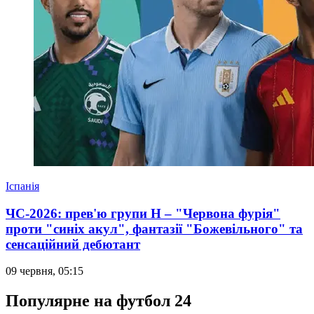
Іспанія
ЧС-2026: прев'ю групи Н – "Червона фурія"
проти "синіх акул", фантазії "Божевільного" та
сенсаційний дебютант
09 червня, 05:15
Популярне на футбол 24