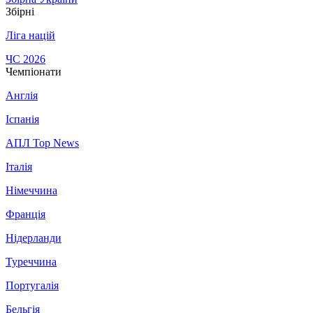
Збірні
Ліга націй
ЧС 2026
Чемпіонати
Англія
Іспанія
АПЛ Top News
Італія
Німеччина
Франція
Нідерланди
Туреччина
Португалія
Бельгія