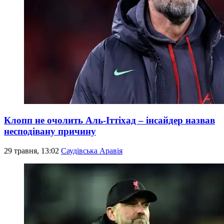
Клопп не очолить Аль-Іттіхад – інсайдер назвав
несподівану причину
29 травня, 13:02
Саудівська Аравія