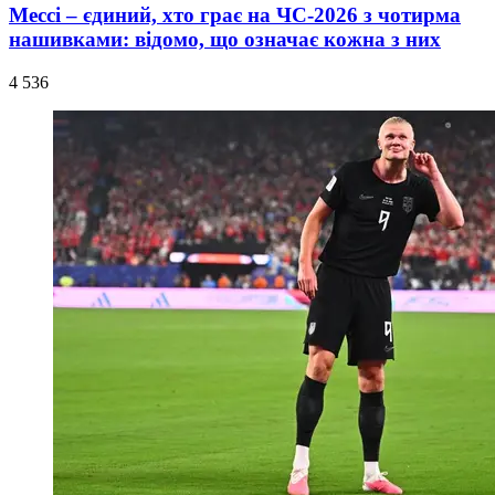
Мессі – єдиний, хто грає на ЧС-2026 з чотирма
нашивками: відомо, що означає кожна з них
4 536