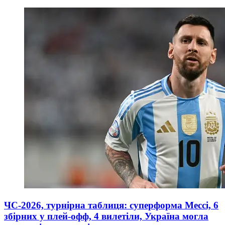
ЧС-2026, турнірна таблиця: суперформа Мессі, 6
збірних у плей-офф, 4 вилетіли, Україна могла