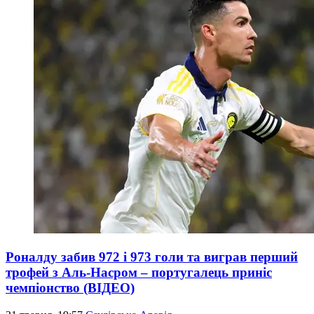
Роналду забив 972 і 973 голи та виграв перший
трофей з Аль-Насром – португалець приніс
чемпіонство (ВІДЕО)