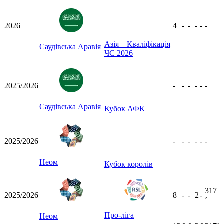
2026
4
-
-
-
-
-
Азія – Кваліфікація
Саудівська Аравія
ЧС 2026
2025/2026
-
-
-
-
-
-
Саудівська Аравія
Кубок АФК
2025/2026
-
-
-
-
-
-
Неом
Кубок королів
317
2025/2026
8
-
-
2
-
ʼ
Про-ліга
Неом