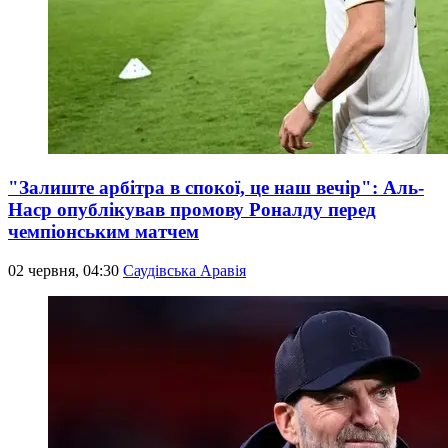
"Залиште арбітра в спокої, це наш вечір": Аль-
Наср опублікував промову Роналду перед
чемпіонським матчем
02 червня, 04:30
Саудівська Аравія