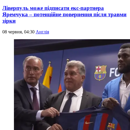
Ліверпуль може підписати екс-партнера
Яремчука – потенційне повернення після травми
зірки
08 червня, 04:30
Англія