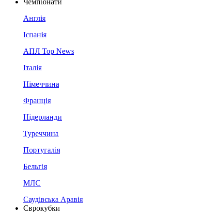
Чемпіонати
Англія
Іспанія
АПЛ Top News
Італія
Німеччина
Франція
Нідерланди
Туреччина
Португалія
Бельгія
МЛС
Саудівська Аравія
Єврокубки