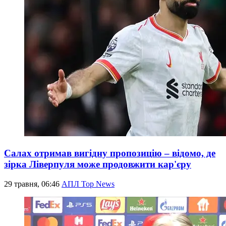
Салах отримав вигідну пропозицію – відомо, де
зірка Ліверпуля може продовжити кар'єру
29 травня, 06:46
АПЛ Top News