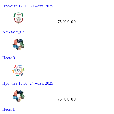
Про-ліга
17:30,
30 жовт. 2025
75
ʼ
0
0
0
0
Аль-Холуд
2
Неом
3
Про-ліга
15:30,
24 жовт. 2025
76
ʼ
0
0
0
0
Неом
1