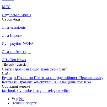
МЛС
Саудівська Аравія
Єврокубки
Ліга чемпіонів
Ліга Європи
Суперкубок УЄФА
Ліга конференцій
ЛЧ - Top News
До всіх турнірів
Статті
Прогнози
Відео
Трансфери
Сайт
Сайт
Редакція
Прогнози
Політика конфіденційності
Правила сайту
Контакти
Правила коментування
Редакційна політика
Соціальні мережі
facebook
x
youtube
instagram
telegram
viber
Укр
Рус
Новини спорту