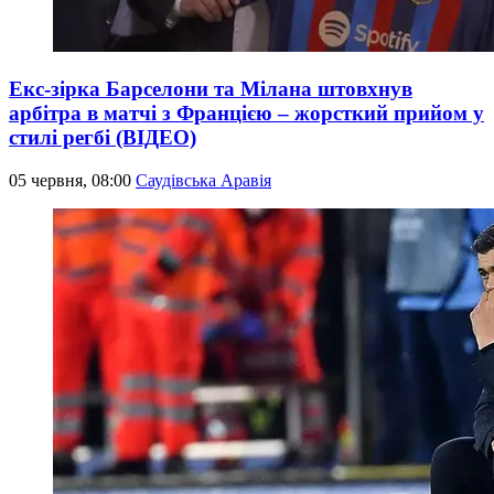
Екс-зірка Барселони та Мілана штовхнув
арбітра в матчі з Францією – жорсткий прийом у
стилі регбі (ВІДЕО)
05 червня, 08:00
Саудівська Аравія