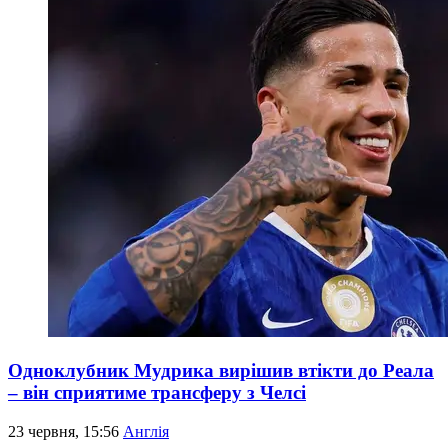
Одноклубник Мудрика вирішив втікти до Реала
– він сприятиме трансферу з Челсі
23 червня, 15:56
Англія