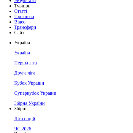
Результати
Турніри
Статті
Прогнози
Відео
Трансфери
Сайт
Україна
Україна
Перша ліга
Друга ліга
Кубок України
Суперкубок України
Збірна України
Збірні
Ліга націй
ЧС 2026