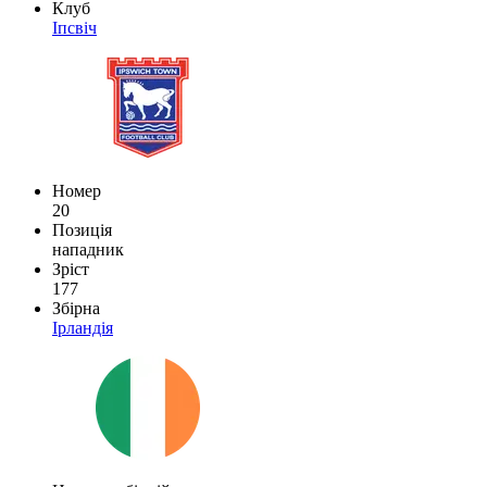
Клуб
Іпсвіч
Номер
20
Позиція
нападник
Зріст
177
Збірна
Ірландія