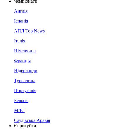
Чемпіонати
Англія
Іспанія
АПЛ Top News
Італія
Німеччина
Франція
Нідерланди
Туреччина
Португалія
Бельгія
МЛС
Саудівська Аравія
Єврокубки