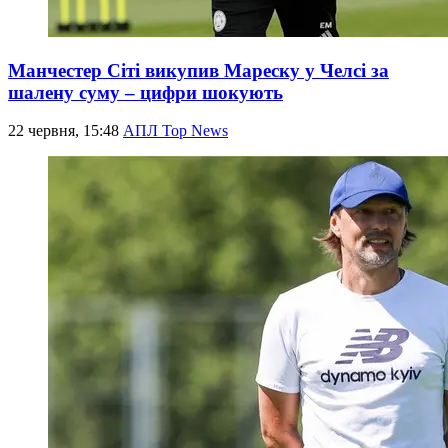
Манчестер Сіті викупив Мареску у Челсі за
шалену суму – цифри шокують
22 червня, 15:48
АПЛ Top News