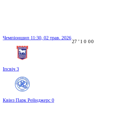
Чемпіоншип
11:30,
02 трав. 2026
27
ʼ
1
0
0
0
Іпсвіч
3
Квінз Парк Рейнджерс
0