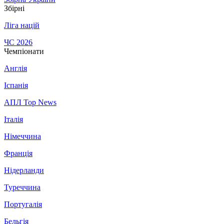
Збірні
Ліга націй
ЧС 2026
Чемпіонати
Англія
Іспанія
АПЛ Top News
Італія
Німеччина
Франція
Нідерланди
Туреччина
Португалія
Бельгія