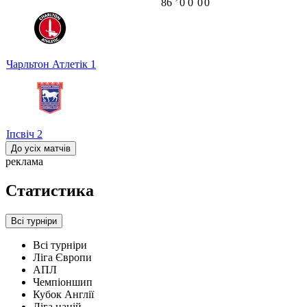
86
ʼ
0
0
0
0
Чарльтон Атлетік
1
Іпсвіч
2
До усіх матчів
реклама
Статистика
Всі турніри
Всі турніри
Ліга Європи
АПЛ
Чемпіоншип
Кубок Англії
Ліга націй