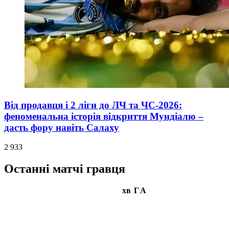
Від продавця і 2 ліги до ЛЧ та ЧС-2026:
феноменальна історія відкриття Мундіалю –
дасть фору навіть Салаху
2 933
Останні матчі гравця
хв
Г
А