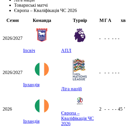
Товариські матчі
Європа – Кваліфікація ЧС 2026
Сезон
Команда
Турнір
М
Г
А
хв
2026/2027
-
-
-
-
-
-
Іпсвіч
АПЛ
2026/2027
-
-
-
-
-
-
Ірландія
Ліга націй
2026
2
-
-
-
-
45
ʼ
Європа –
Кваліфікація ЧС
Ірландія
2026