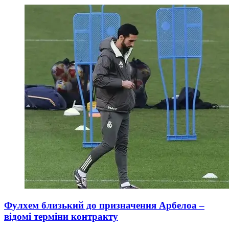
Фулхем близький до призначення Арбелоа –
відомі терміни контракту