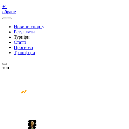
+
1
обране
Новини спорту
Результати
Турніри
Статті
Прогнози
Трансфери
топ