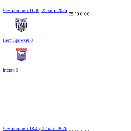
Чемпіоншип
11:30,
25 квіт. 2026
75
ʼ
0
0
0
0
Вест Бромвіч
0
Іпсвіч
0
Чемпіоншип
18:45,
22 квіт. 2026