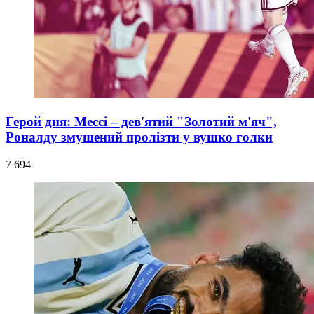
Герой дня: Мессі – дев'ятий "Золотий м'яч",
Роналду змушений пролізти у вушко голки
7 694