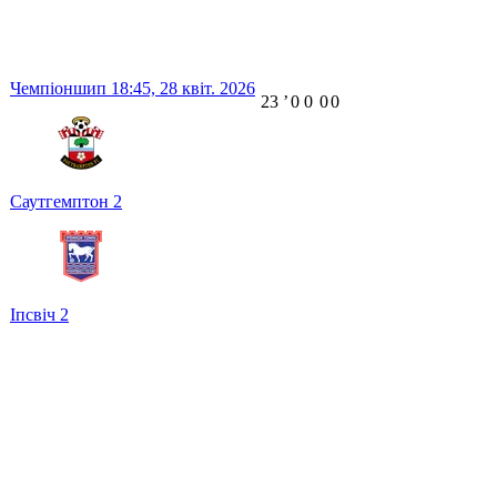
Чемпіоншип
18:45,
28 квіт. 2026
23
ʼ
0
0
0
0
Саутгемптон
2
Іпсвіч
2