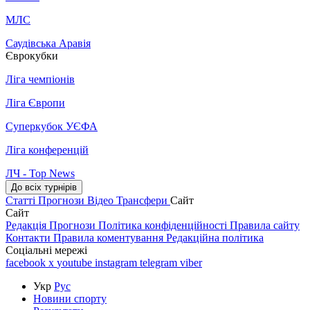
МЛС
Саудівська Аравія
Єврокубки
Ліга чемпіонів
Ліга Європи
Суперкубок УЄФА
Ліга конференцій
ЛЧ - Top News
До всіх турнірів
Статті
Прогнози
Відео
Трансфери
Сайт
Сайт
Редакція
Прогнози
Політика конфіденційності
Правила сайту
Контакти
Правила коментування
Редакційна політика
Соціальні мережі
facebook
x
youtube
instagram
telegram
viber
Укр
Рус
Новини спорту