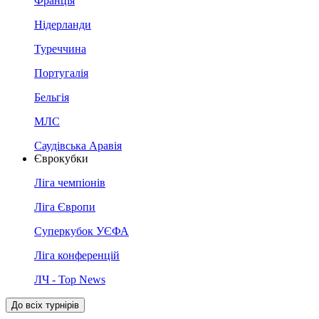
Франція
Нідерланди
Туреччина
Португалія
Бельгія
МЛС
Саудівська Аравія
Єврокубки
Ліга чемпіонів
Ліга Європи
Суперкубок УЄФА
Ліга конференцій
ЛЧ - Top News
До всіх турнірів