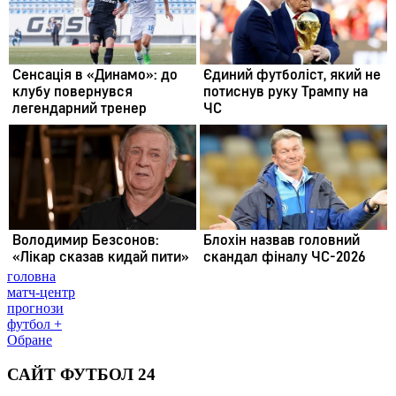
головна
матч-центр
прогнози
футбол +
Обране
САЙТ ФУТБОЛ 24