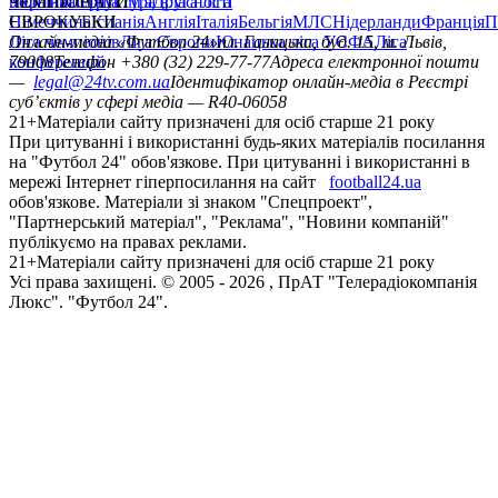
політика
Україна
ЧЕМПІОНАТИ
Перша ліга
Структура власності
Друга ліга
Німеччина
ЄВРОКУБКИ
Іспанія
Англія
Італія
Бельгія
МЛС
Нідерланди
Франція
П
Ліга чемпіонів
Онлайн-медіа «Футбол 24»
Ліга Європи
Юнацька ліга УЄФА
пл. Галицька, буд. 15, м. Львів,
Ліга
конференцій
79008
Телефон +380 (32) 229-77-77
Адреса електронної пошти
—
legal@24tv.com.ua
Ідентифікатор онлайн-медіа в Реєстрі
суб’єктів у сфері медіа — R40-06058
21+
Матеріали сайту призначені для осіб старше 21 року
При цитуванні і використанні будь-яких матеріалів посилання
на "Футбол 24" обов'язкове. При цитуванні і використанні в
мережі Інтернет гіперпосилання на сайт
football24.ua
обов'язкове. Матеріали зі знаком "Спецпроект",
"Партнерський матеріал", "Реклама", "Новини компаній"
публікуємо на правах реклами.
21+
Матеріали сайту призначені для осіб старше 21 року
Усi права захищенi. © 2005 -
2026
, ПрАТ "Телерадіокомпанія
Люкс". "Футбол 24".