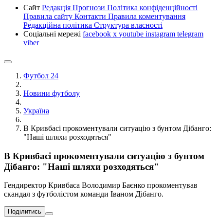
Сайт
Редакція
Прогнози
Політика конфіденційності
Правила сайту
Контакти
Правила коментування
Редакційна політика
Структура власності
Соціальні мережі
facebook
x
youtube
instagram
telegram
viber
Футбол 24
Новини футболу
Україна
В Кривбасі прокоментували ситуацію з бунтом Дібанго:
"Наші шляхи розходяться"
В Кривбасі прокоментували ситуацію з бунтом
Дібанго: "Наші шляхи розходяться"
Гендиректор Кривбаса Володимир Баєнко прокоментував
скандал з футболістом команди Іваном Дібанго.
Поділитись