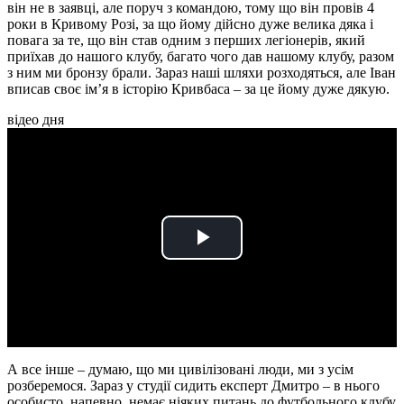
він не в заявці, але поруч з командою, тому що він провів 4
роки в Кривому Розі, за що йому дійсно дуже велика дяка і
повага за те, що він став одним з перших легіонерів, який
приїхав до нашого клубу, багато чого дав нашому клубу, разом
з ним ми бронзу брали. Зараз наші шляхи розходяться, але Іван
вписав своє ім’я в історію Кривбаса – за це йому дуже дякую.
відео дня
Play
Video
А все інше – думаю, що ми цивілізовані люди, ми з усім
розберемося. Зараз у студії сидить експерт Дмитро – в нього
особисто, напевно, немає ніяких питань до футбольного клубу