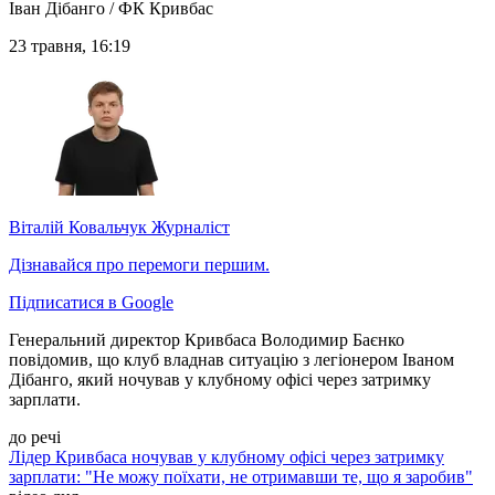
Іван Дібанго / ФК Кривбас
23 травня, 16:19
Віталій Ковальчук
Журналіст
Дізнавайся про перемоги першим.
Підписатися в Google
Генеральний директор Кривбаса Володимир Баєнко
повідомив, що клуб владнав ситуацію з легіонером Іваном
Дібанго, який ночував у клубному офісі через затримку
зарплати.
до речі
Лідер Кривбаса ночував у клубному офісі через затримку
зарплати: "Не можу поїхати, не отримавши те, що я заробив"