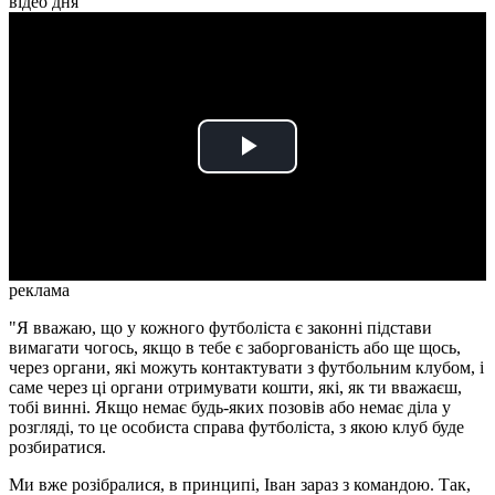
відео дня
Play
Video
реклама
"Я вважаю, що у кожного футболіста є законні підстави
вимагати чогось, якщо в тебе є заборгованість або ще щось,
через органи, які можуть контактувати з футбольним клубом, і
саме через ці органи отримувати кошти, які, як ти вважаєш,
тобі винні. Якщо немає будь-яких позовів або немає діла у
розгляді, то це особиста справа футболіста, з якою клуб буде
розбиратися.
Ми вже розібралися, в принципі, Іван зараз з командою. Так,