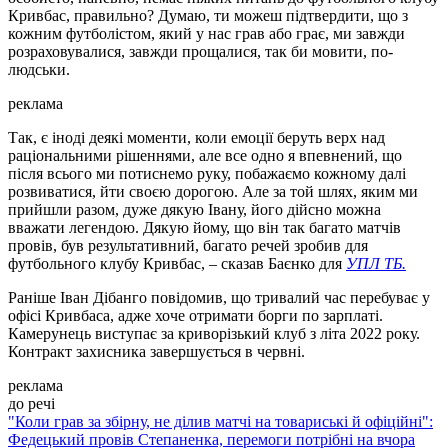
Кривбас, правильно? Думаю, ти можеш підтвердити, що з
кожним футболістом, який у нас грав або грає, ми завжди
розраховувалися, завжди прощалися, так би мовити, по-
людськи.
реклама
Так, є іноді деякі моменти, коли емоції беруть верх над
раціональними рішеннями, але все одно я впевнений, що
після всього ми потиснемо руку, побажаємо кожному далі
розвиватися, йти своєю дорогою. Але за той шлях, яким ми
прийшли разом, дуже дякую Івану, його дійсно можна
вважати легендою. Дякую йому, що він так багато матчів
провів, був результативний, багато речей зробив для
футбольного клубу Кривбас, – сказав Баєнко для
УПЛ ТБ.
Раніше Іван Дібанго повідомив, що тривалий час перебуває у
офісі Кривбаса, адже хоче отримати борги по зарплаті.
Камерунець виступає за криворізький клуб з літа 2022 року.
Контракт захисника завершується в червні.
реклама
до речі
"Коли грав за збірну, не ділив матчі на товариські й офіційні":
Федецький провів Степаненка, перемоги потрібні на вчора