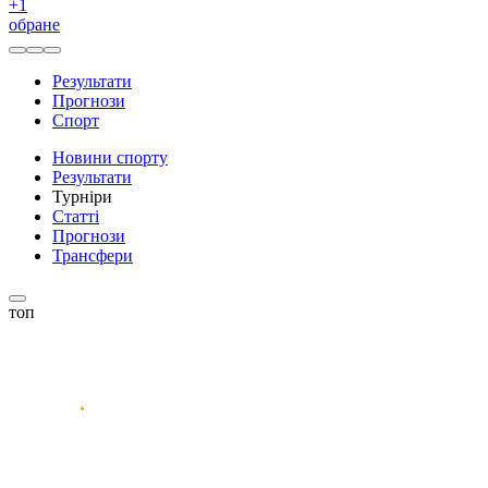
+
1
обране
Результати
Прогнози
Спорт
Новини спорту
Результати
Турніри
Статті
Прогнози
Трансфери
топ