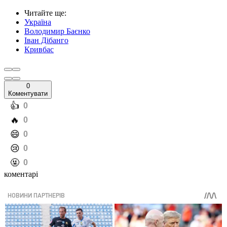
Читайте ще
:
Україна
Володимир Баєнко
Іван Дібанго
Кривбас
0
Коментувати
️👍
0
️🔥
0
️😄
0
️😢
0
️🤬
0
коментарі