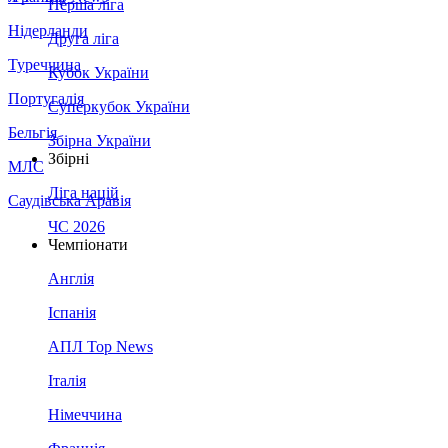
Перша ліга
Нідерланди
Друга ліга
Туреччина
Кубок України
Португалія
Суперкубок України
Бельгія
Збірна України
Збірні
МЛС
Ліга націй
Саудівська Аравія
ЧС 2026
Чемпіонати
Англія
Іспанія
АПЛ Top News
Італія
Німеччина