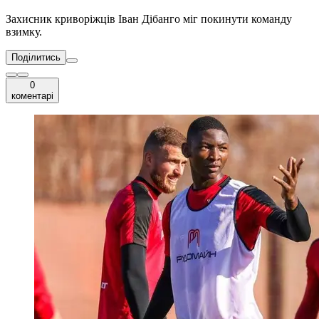
Захисник криворіжців Іван Дібанго міг покинути команду
взимку.
Поділитись
0
коментарі