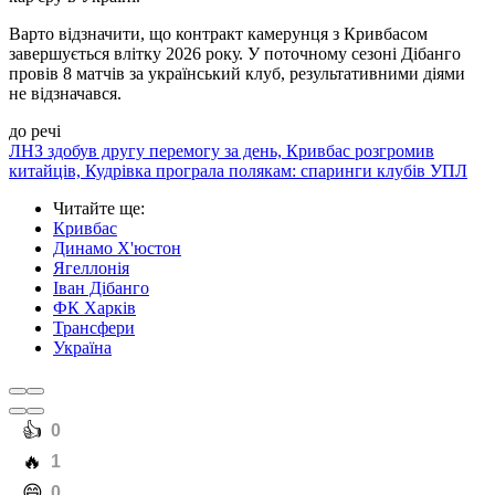
Варто відзначити, що контракт камерунця з Кривбасом
завершується влітку 2026 року. У поточному сезоні Дібанго
провів 8 матчів за український клуб, результативними діями
не відзначався.
до речі
ЛНЗ здобув другу перемогу за день, Кривбас розгромив
китайців, Кудрівка програла полякам: спаринги клубів УПЛ
Читайте ще
:
Кривбас
Динамо Х'юстон
Ягеллонія
Іван Дібанго
ФК Харків
Трансфери
Україна
️👍
0
️🔥
1
️😄
0