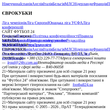
Німеччина
Іспанія
Англія
Італія
Бельгія
МЛС
Нідерланди
Франція
П
ЄВРОКУБКИ
Ліга чемпіонів
Ліга Європи
Юнацька ліга УЄФА
Ліга
конференцій
САЙТ ФУТБОЛ 24
Редакція
Соціальні мережі
Прогнози
Політика конфіденційності
Правила
сайту
facebook
УКРАЇНА
Контакти
x
youtube
Правила коментування
instagram
telegram
viber
Редакційна
політика
Україна
ЧЕМПІОНАТИ
Перша ліга
Структура власності
Друга ліга
Німеччина
ЄВРОКУБКИ
Іспанія
Англія
Італія
Бельгія
МЛС
Нідерланди
Франція
П
Ліга чемпіонів
Онлайн-медіа «Футбол 24»
Ліга Європи
Юнацька ліга УЄФА
пл. Галицька, буд. 15, м. Львів,
Ліга
конференцій
79008
Телефон +380 (32) 229-77-77
Адреса електронної пошти
—
legal@24tv.com.ua
Ідентифікатор онлайн-медіа в Реєстрі
суб’єктів у сфері медіа — R40-06058
21+
Матеріали сайту призначені для осіб старше 21 року
При цитуванні і використанні будь-яких матеріалів посилання
на "Футбол 24" обов'язкове. При цитуванні і використанні в
мережі Інтернет гіперпосилання на сайт
football24.ua
обов'язкове. Матеріали зі знаком "Спецпроект",
"Партнерський матеріал", "Реклама", "Новини компаній"
публікуємо на правах реклами.
21+
Матеріали сайту призначені для осіб старше 21 року
Усi права захищенi. © 2005 -
2026
, ПрАТ "Телерадіокомпанія