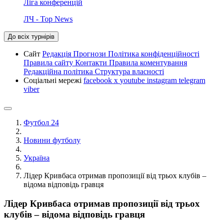
Ліга конференцій
ЛЧ - Top News
До всіх турнірів
Сайт
Редакція
Прогнози
Політика конфіденційності
Правила сайту
Контакти
Правила коментування
Редакційна політика
Структура власності
Соціальні мережі
facebook
x
youtube
instagram
telegram
viber
Футбол 24
Новини футболу
Україна
Лідер Кривбаса отримав пропозиції від трьох клубів –
відома відповідь гравця
Лідер Кривбаса отримав пропозиції від трьох
клубів – відома відповідь гравця