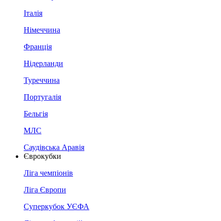
Італія
Німеччина
Франція
Нідерланди
Туреччина
Португалія
Бельгія
МЛС
Саудівська Аравія
Єврокубки
Ліга чемпіонів
Ліга Європи
Суперкубок УЄФА