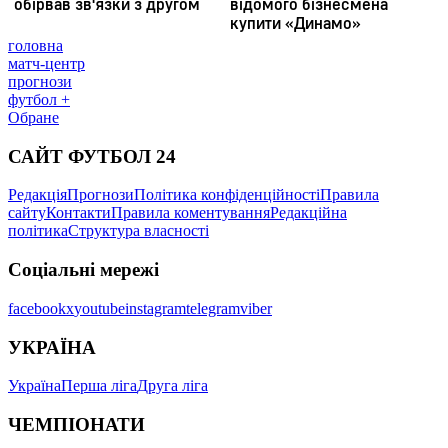
головна
матч-центр
прогнози
футбол +
Обране
САЙТ ФУТБОЛ 24
Редакція
Прогнози
Політика конфіденційності
Правила
сайту
Контакти
Правила коментування
Редакційна
політика
Структура власності
Соціальні мережі
facebook
x
youtube
instagram
telegram
viber
УКРАЇНА
Україна
Перша ліга
Друга ліга
ЧЕМПІОНАТИ