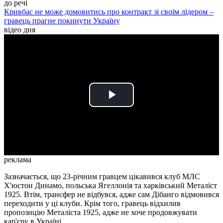
до речі
Кривбас не може домовитись про контракт зі своїм лідером –
гравець прагне покинути Україну
відео дня
Play
Video
реклама
Зазначається, що 23-річним гравцем цікавився клуб МЛС
Х'юстон Динамо, польська Ягеллонія та харківський Металіст
1925. Втім, трансфер не відбувся, адже сам Дібанго відмовився
переходити у ці клуби. Крім того, гравець відхилив
пропозицію Металіста 1925, адже не хоче продовжувати
кар'єру в Україні.