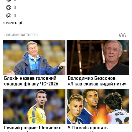
️😢
0
️🤬
0
коментарі