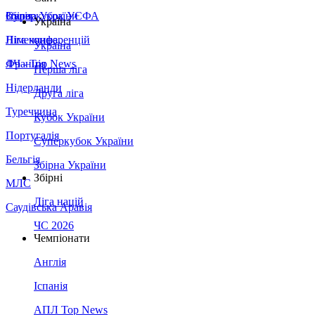
Збірна України
Італія
Суперкубок УЄФА
Україна
Німеччина
Ліга конференцій
Україна
Франція
ЛЧ - Top News
Перша ліга
Нідерланди
Друга ліга
Туреччина
Кубок України
Португалія
Суперкубок України
Бельгія
Збірна України
Збірні
МЛС
Ліга націй
Саудівська Аравія
ЧС 2026
Чемпіонати
Англія
Іспанія
АПЛ Top News