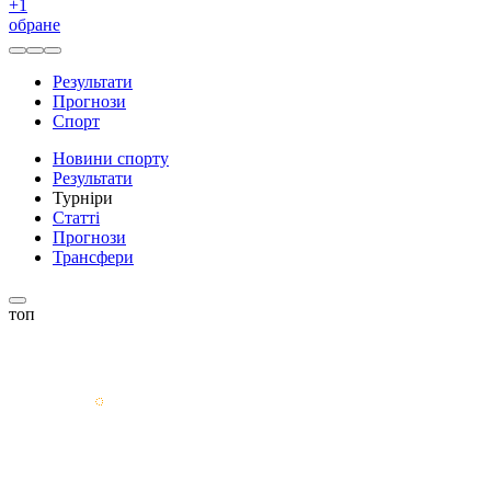
+
1
обране
Результати
Прогнози
Спорт
Новини спорту
Результати
Турніри
Статті
Прогнози
Трансфери
топ