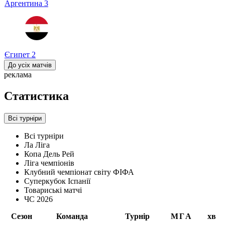
Аргентина
3
Єгипет
2
До усіх матчів
реклама
Статистика
Всі турніри
Всі турніри
Ла Ліга
Копа Дель Рей
Ліга чемпіонів
Клубний чемпіонат світу ФІФА
Суперкубок Іспанії
Товариські матчі
ЧС 2026
Сезон
Команда
Турнір
М
Г
А
хв