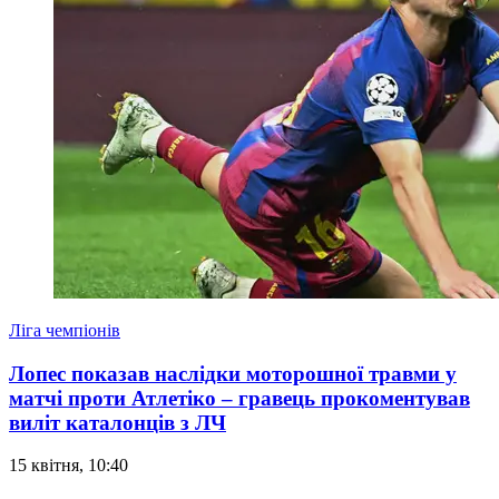
Ліга чемпіонів
Лопес показав наслідки моторошної травми у
матчі проти Атлетіко – гравець прокоментував
виліт каталонців з ЛЧ
15 квітня, 10:40