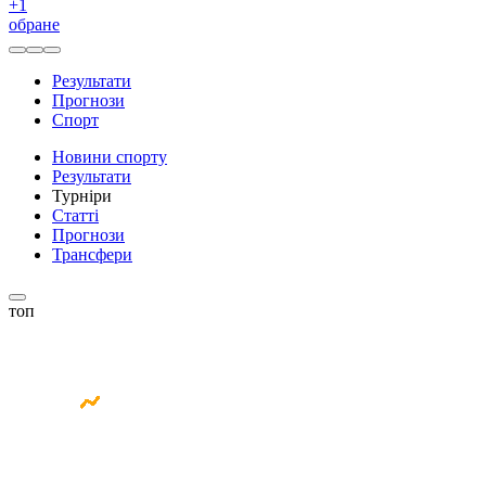
+
1
обране
Результати
Прогнози
Спорт
Новини спорту
Результати
Турніри
Статті
Прогнози
Трансфери
топ