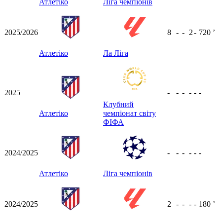
Атлетіко
Ліга чемпіонів
2025/2026
8
-
-
2
-
720
ʼ
Атлетіко
Ла Ліга
2025
-
-
-
-
-
-
Клубний
Атлетіко
чемпіонат світу
ФІФА
2024/2025
-
-
-
-
-
-
Атлетіко
Ліга чемпіонів
2024/2025
2
-
-
-
-
180
ʼ