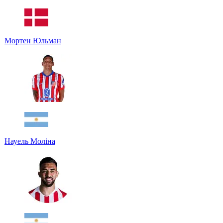
Мортен Юльман
Науель Моліна