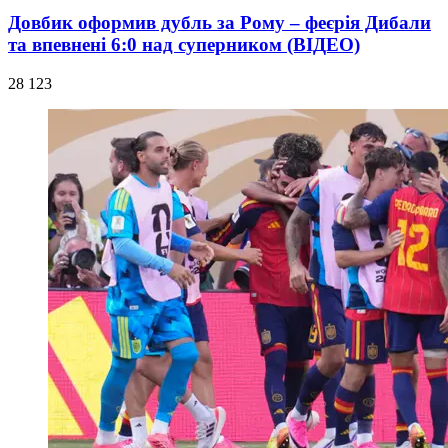
Довбик оформив дубль за Рому – феєрія Дибали
та впевнені 6:0 над суперником (ВІДЕО)
28 123