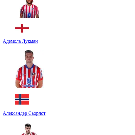
Адемола Лукман
Александер Сьорлот