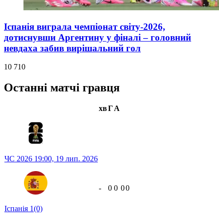
Іспанія виграла чемпіонат світу-2026,
дотиснувши Аргентину у фіналі – головний
невдаха забив вирішальний гол
10 710
Останні матчі гравця
хв
Г
А
ЧС 2026
19:00,
19 лип. 2026
-
0
0
0
0
Іспанія
1
(0)