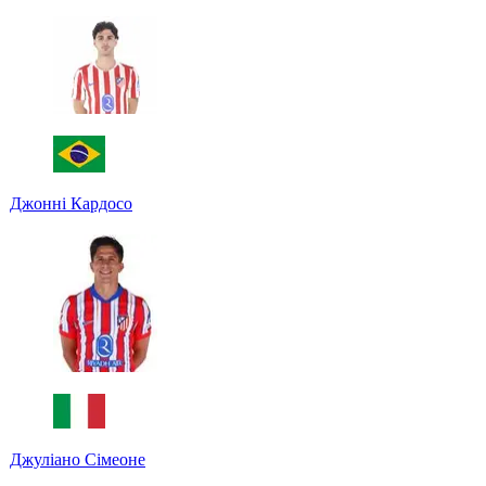
Джонні Кардосо
Джуліано Сімеоне