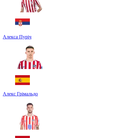
Алекса Пуріч
Алекс Грімальдо