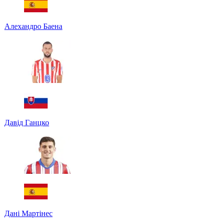
Алехандро Баена
Давід Ганцко
Дані Мартінес