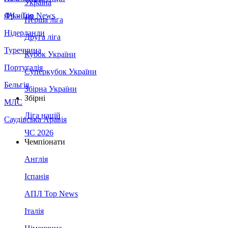
Україна
Франція
ЛЧ - Top News
Перша ліга
Нідерланди
Друга ліга
Туреччина
Кубок України
Португалія
Суперкубок України
Бельгія
Збірна України
Збірні
МЛС
Ліга націй
Саудівська Аравія
ЧС 2026
Чемпіонати
Англія
Іспанія
АПЛ Top News
Італія