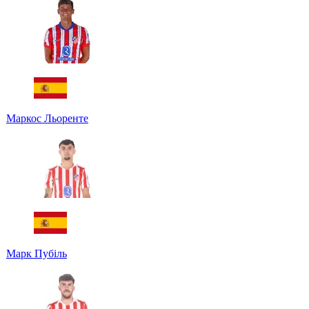
Маркос Льоренте
Марк Пубіль