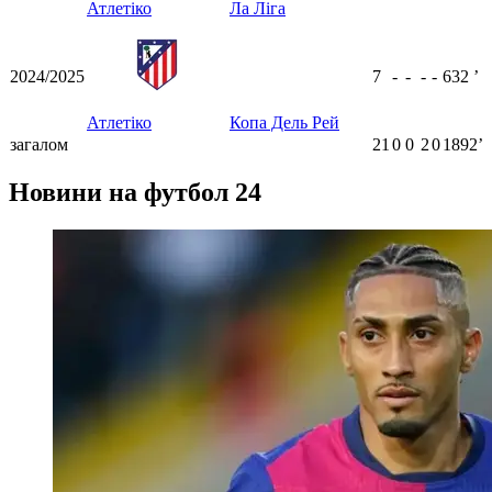
Атлетіко
Ла Ліга
2024/2025
7
-
-
-
-
632
ʼ
Атлетіко
Копа Дель Рей
загалом
21
0
0
2
0
1892ʼ
Новини на футбол 24