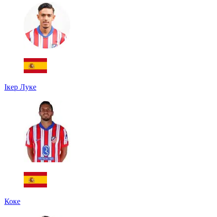
Ікер Луке
Коке