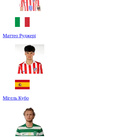
Маттео Руджері
Мігель Кубо