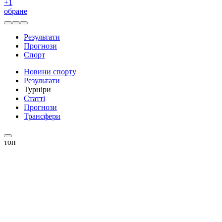
+
1
обране
Результати
Прогнози
Спорт
Новини спорту
Результати
Турніри
Статті
Прогнози
Трансфери
топ