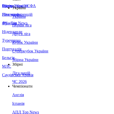
Збірна України
Італія
Суперкубок УЄФА
Україна
Німеччина
Ліга конференцій
Україна
Франція
ЛЧ - Top News
Перша ліга
Нідерланди
Друга ліга
Туреччина
Кубок України
Португалія
Суперкубок України
Бельгія
Збірна України
Збірні
МЛС
Ліга націй
Саудівська Аравія
ЧС 2026
Чемпіонати
Англія
Іспанія
АПЛ Top News