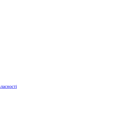
ласності