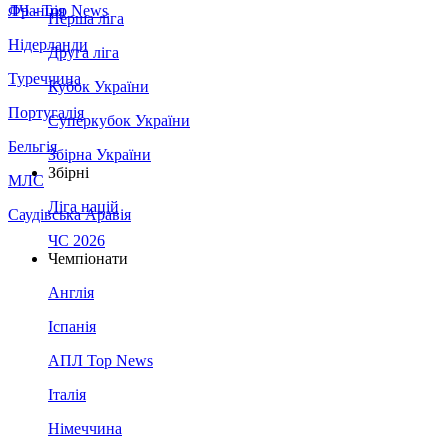
Франція
ЛЧ - Top News
Перша ліга
Нідерланди
Друга ліга
Туреччина
Кубок України
Португалія
Суперкубок України
Бельгія
Збірна України
Збірні
МЛС
Ліга націй
Саудівська Аравія
ЧС 2026
Чемпіонати
Англія
Іспанія
АПЛ Top News
Італія
Німеччина