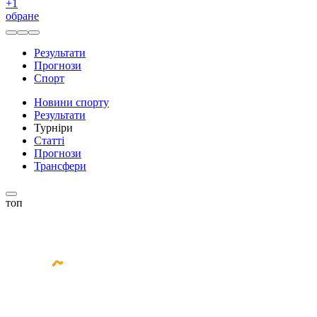
+
1
обране
Результати
Прогнози
Спорт
Новини спорту
Результати
Турніри
Статті
Прогнози
Трансфери
топ