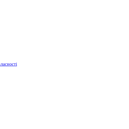
ласності