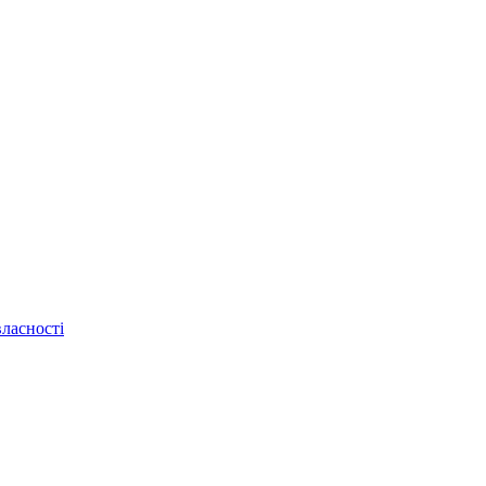
ласності