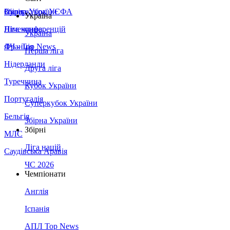
Збірна України
Італія
Суперкубок УЄФА
Україна
Німеччина
Ліга конференцій
Україна
Франція
ЛЧ - Top News
Перша ліга
Нідерланди
Друга ліга
Туреччина
Кубок України
Португалія
Суперкубок України
Бельгія
Збірна України
Збірні
МЛС
Ліга націй
Саудівська Аравія
ЧС 2026
Чемпіонати
Англія
Іспанія
АПЛ Top News