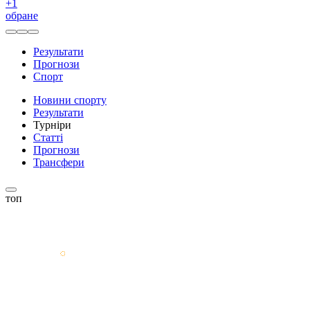
+
1
обране
Результати
Прогнози
Спорт
Новини спорту
Результати
Турніри
Статті
Прогнози
Трансфери
топ