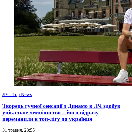
ЛЧ - Top News
Творець гучної сенсації з Динамо в ЛЧ здобув
унікальне чемпіонство – його відразу
переманили в топ-лігу до українця
31 травня, 23:55