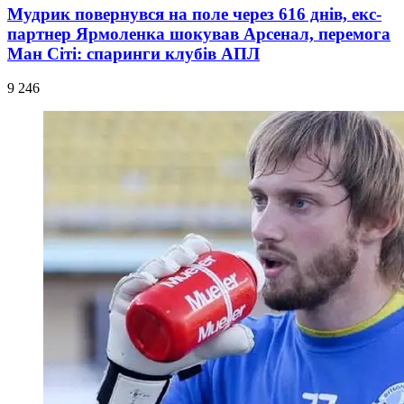
Мудрик повернувся на поле через 616 днів, екс-
партнер Ярмоленка шокував Арсенал, перемога
Ман Сіті: спаринги клубів АПЛ
9 246