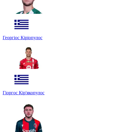
Георгіос Кіріопулос
Гіоргос Кір'якопулос