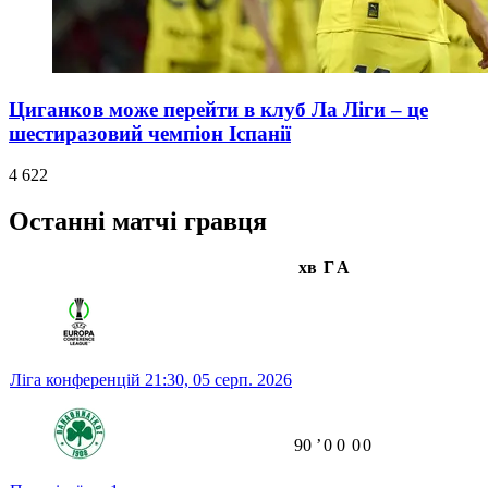
Циганков може перейти в клуб Ла Ліги – це
шестиразовий чемпіон Іспанії
4 622
Останні матчі гравця
хв
Г
А
Ліга конференцій
21:30,
05 серп. 2026
90
ʼ
0
0
0
0