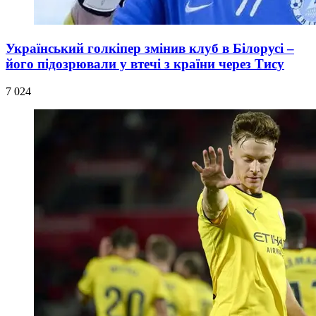
Український голкіпер змінив клуб в Білорусі –
його підозрювали у втечі з країни через Тису
7 024