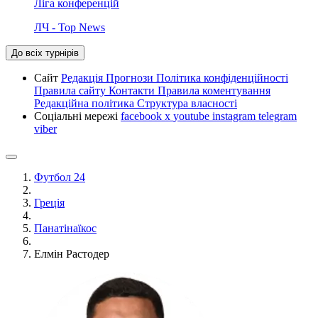
Ліга конференцій
ЛЧ - Top News
До всіх турнірів
Сайт
Редакція
Прогнози
Політика конфіденційності
Правила сайту
Контакти
Правила коментування
Редакційна політика
Структура власності
Соціальні мережі
facebook
x
youtube
instagram
telegram
viber
Футбол 24
Греція
Панатінаїкос
Елмін Растодер