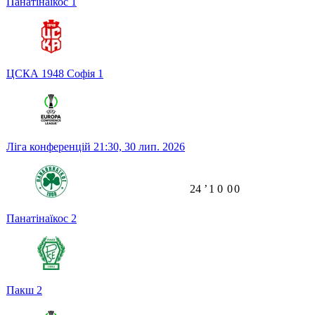
Панатінаїкос
1
ЦСКА 1948 Софія
1
Ліга конференцій
21:30,
30 лип. 2026
24
ʼ
1
0
0
0
Панатінаїкос
2
Пакш
2