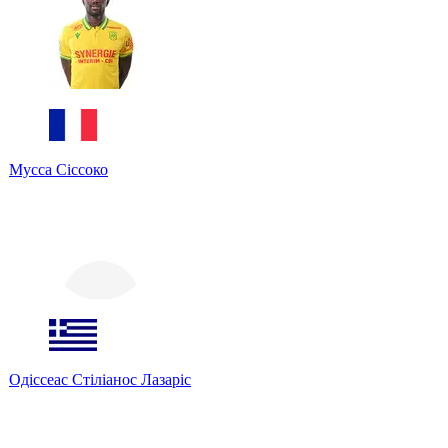
Мусса Сіссоко
Одіссеас Стіліанос Лазаріс