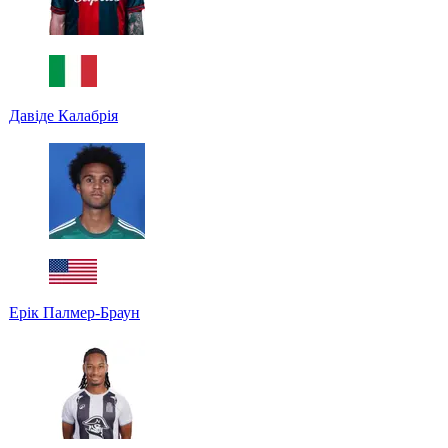
Давіде Калабрія
Ерік Палмер-Браун