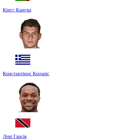
Кінгс Кангва
Константінос Коцаріс
Леві Гарсія