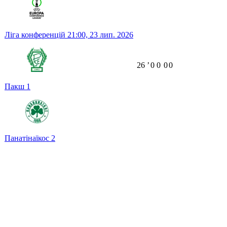
Ліга конференцій
21:00,
23 лип. 2026
26
ʼ
0
0
0
0
Пакш
1
Панатінаїкос
2