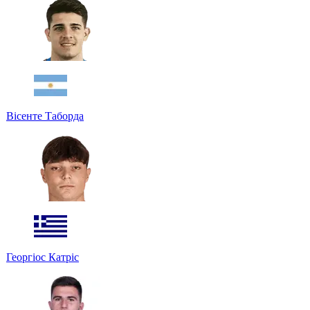
Вісенте Таборда
Георгіос Катріс