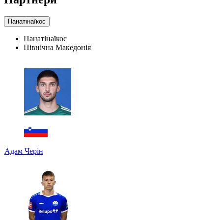
Панатінаїкос
Панатінаїкос
Північна Македонія
Адам Черін