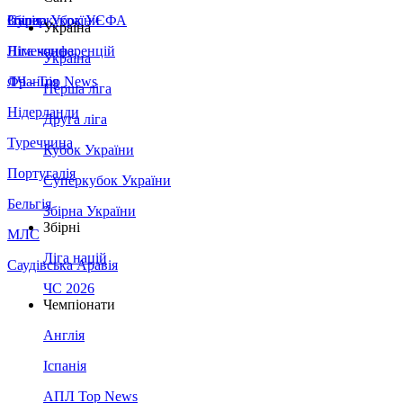
Збірна України
Італія
Суперкубок УЄФА
Україна
Німеччина
Ліга конференцій
Україна
Франція
ЛЧ - Top News
Перша ліга
Нідерланди
Друга ліга
Туреччина
Кубок України
Португалія
Суперкубок України
Бельгія
Збірна України
Збірні
МЛС
Ліга націй
Саудівська Аравія
ЧС 2026
Чемпіонати
Англія
Іспанія
АПЛ Top News