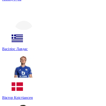
Васіліос Лавдас
Віктор Крістіансен