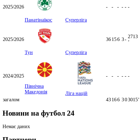
2025/2026
-
-
-
-
-
-
Панатінаїкос
Суперліга
2713
2025/2026
36
15
6
3
-
ʼ
Тун
Суперліга
2024/2025
-
-
-
-
-
-
Північна
Македонія
Ліга націй
загалом
43
16
6
3
0
3015ʼ
Новини на футбол 24
Немає даних
Партнери