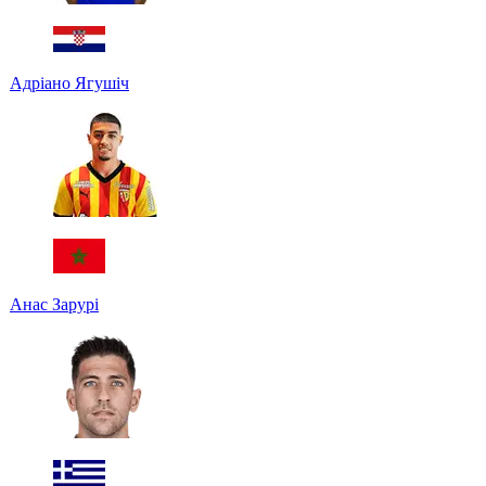
Адріано Ягушіч
Анас Зарурі