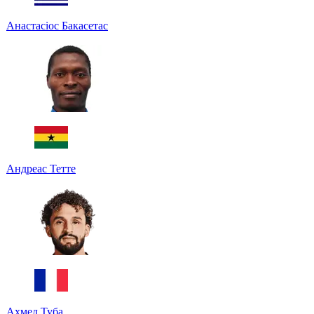
Анастасіос Бакасетас
Андреас Тетте
Ахмед Туба