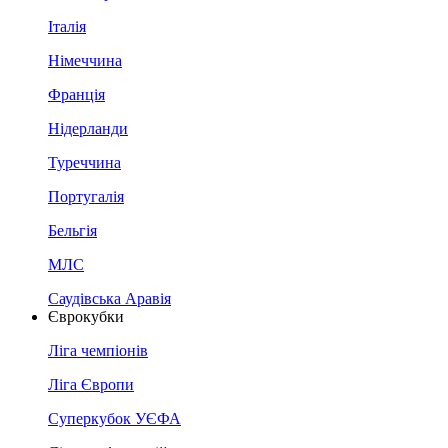
Італія
Німеччина
Франція
Нідерланди
Туреччина
Португалія
Бельгія
МЛС
Саудівська Аравія
Єврокубки
Ліга чемпіонів
Ліга Європи
Суперкубок УЄФА