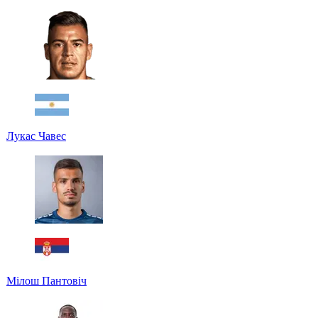
Лукас Чавес
Мілош Пантовіч