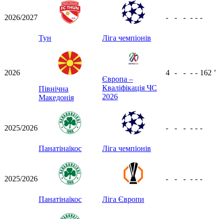
2026/2027
-
-
-
-
-
-
Тун
Ліга чемпіонів
2026
4
-
-
-
-
162
ʼ
Європа –
Кваліфікація ЧС
Північна
2026
Македонія
2025/2026
-
-
-
-
-
-
Панатінаїкос
Ліга чемпіонів
2025/2026
-
-
-
-
-
-
Панатінаїкос
Ліга Європи