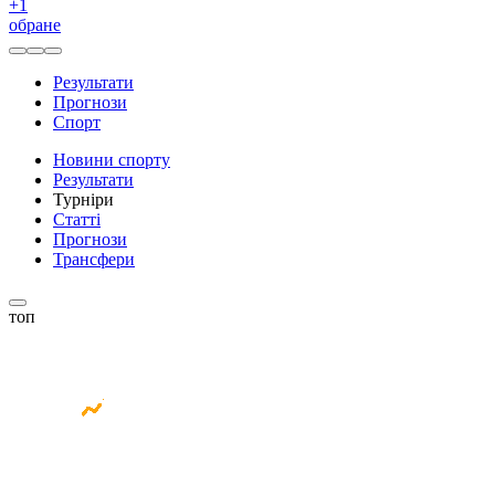
+
1
обране
Результати
Прогнози
Спорт
Новини спорту
Результати
Турніри
Статті
Прогнози
Трансфери
топ