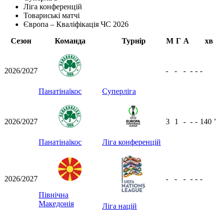
Ліга конференцій
Товариські матчі
Європа – Кваліфікація ЧС 2026
Сезон
Команда
Турнір
М
Г
А
хв
2026/2027
-
-
-
-
-
-
Панатінаїкос
Суперліга
2026/2027
3
1
-
-
-
140
ʼ
Панатінаїкос
Ліга конференцій
2026/2027
-
-
-
-
-
-
Північна
Македонія
Ліга націй