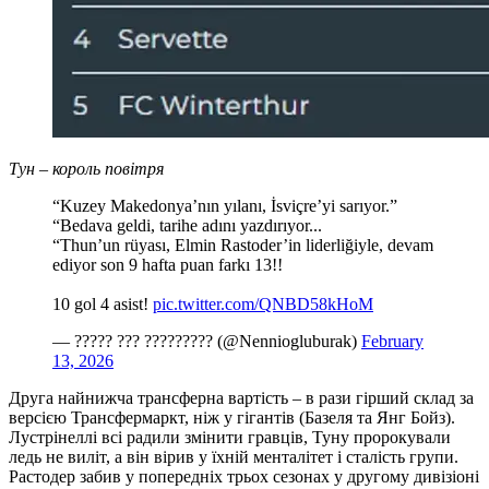
Тун – король повітря
“Kuzey Makedonya’nın yılanı, İsviçre’yi sarıyor.”
“Bedava geldi, tarihe adını yazdırıyor...
“Thun’un rüyası, Elmin Rastoder’in liderliğiyle, devam
ediyor son 9 hafta puan farkı 13!!
10 gol 4 asist!
pic.twitter.com/QNBD58kHoM
— ????? ??? ????????? (@Nenniogluburak)
February
13, 2026
Друга найнижча трансферна вартість – в рази гірший склад за
версією Трансфермаркт, ніж у гігантів (Базеля та Янг Бойз).
Лустрінеллі всі радили змінити гравців, Туну пророкували
ледь не виліт, а він вірив у їхній менталітет і сталість групи.
Растодер забив у попередніх трьох сезонах у другому дивізіоні