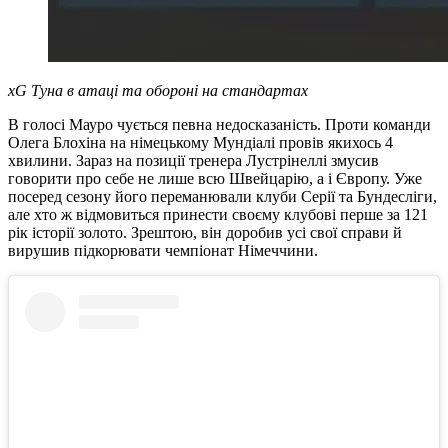
xG Туна в атаці та обороні на стандартах
В голосі Мауро чується певна недосказаність. Проти команди
Олега Блохіна на німецькому Мундіалі провів якихось 4
хвилини. Зараз на позиції тренера Лустрінеллі змусив
говорити про себе не лише всю Швейцарію, а і Європу. Уже
посеред сезону його переманювали клуби Серії та Бундесліги,
але хто ж відмовиться принести своєму клубові перше за 121
рік історії золото. Зрештою, він доробив усі свої справи й
вирушив підкорювати чемпіонат Німеччини.