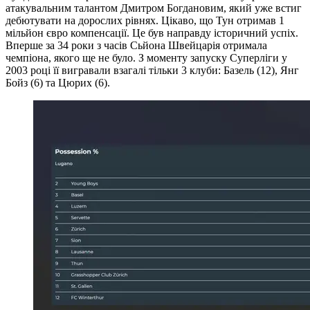
атакувальним талантом Дмитром Богдановим, який уже встиг
дебютувати на дорослих рівнях. Цікаво, що Тун отримав 1
мільйон євро компенсації. Це був направду історичний успіх.
Вперше за 34 роки з часів Сьйона Швейцарія отримала
чемпіона, якого ще не було. З моменту запуску Суперліги у
2003 році її вигравали взагалі тільки 3 клуби: Базель (12), Янг
Бойз (6) та Цюрих (6).