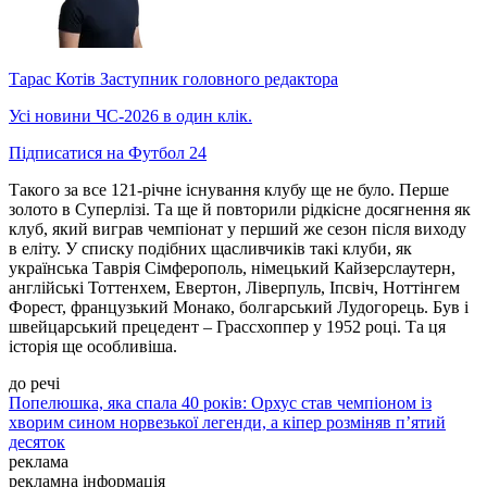
Тарас Котів
Заступник головного редактора
Усі новини ЧС-2026 в один клік.
Підписатися на Футбол 24
Такого за все 121-річне існування клубу ще не було. Перше
золото в Суперлізі. Та ще й повторили рідкісне досягнення як
клуб, який виграв чемпіонат у перший же сезон після виходу
в еліту. У списку подібних щасливчиків такі клуби, як
українська Таврія Сімферополь, німецький Кайзерслаутерн,
англійські Тоттенхем, Евертон, Ліверпуль, Іпсвіч, Ноттінгем
Форест, французький Монако, болгарський Лудогорець. Був і
швейцарський прецедент – Грассхоппер у 1952 році. Та ця
історія ще особливіша.
до речі
Попелюшка, яка спала 40 років: Орхус став чемпіоном із
хворим сином норвезької легенди, а кіпер розміняв п’ятий
десяток
реклама
рекламна інформація