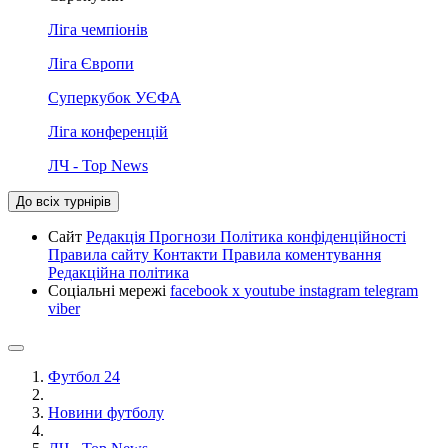
Ліга чемпіонів
Ліга Європи
Суперкубок УЄФА
Ліга конференцій
ЛЧ - Top News
До всіх турнірів
Сайт
Редакція
Прогнози
Політика конфіденційності
Правила сайту
Контакти
Правила коментування
Редакційна політика
Соціальні мережі
facebook
x
youtube
instagram
telegram
viber
Футбол 24
Новини футболу