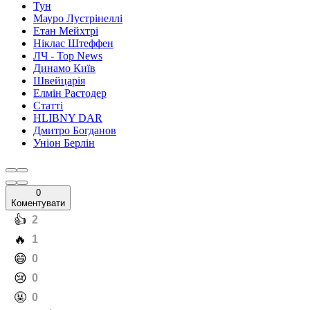
Тун
Мауро Лустрінеллі
Етан Мейхтрі
Ніклас Штеффен
ЛЧ - Top News
Динамо Київ
Швейцарія
Елмін Растодер
Статті
HLIBNY DAR
Дмитро Богданов
Уніон Берлін
0
Коментувати
️👍
2
️🔥
1
️😄
0
️😢
0
️🤬
0