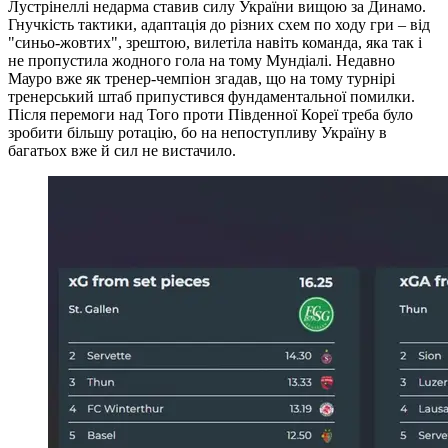
Лустрінеллі недарма ставив силу України вищою за Динамо.
Гнучкість тактики, адаптація до різних схем по ходу гри – від
"синьо-жовтих", зрештою, вилетіла навіть команда, яка так і
не пропустила жодного гола на тому Мундіалі. Недавно
Мауро вже як тренер-чемпіон згадав, що на тому турнірі
тренерський штаб припустився фундаментальної помилки.
Після перемоги над Того проти Південної Кореї треба було
зробити більшу ротацію, бо на непоступливу Україну в
багатьох вже й сил не вистачило.