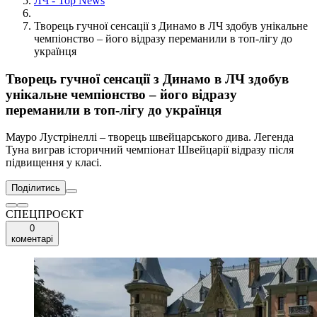
ЛЧ - Top News
Творець гучної сенсації з Динамо в ЛЧ здобув унікальне
чемпіонство – його відразу переманили в топ-лігу до
українця
Творець гучної сенсації з Динамо в ЛЧ здобув
унікальне чемпіонство – його відразу
переманили в топ-лігу до українця
Мауро Лустрінеллі – творець швейцарського дива. Легенда
Туна виграв історичний чемпіонат Швейцарії відразу після
підвищення у класі.
Поділитись
СПЕЦПРОЄКТ
0
коментарі