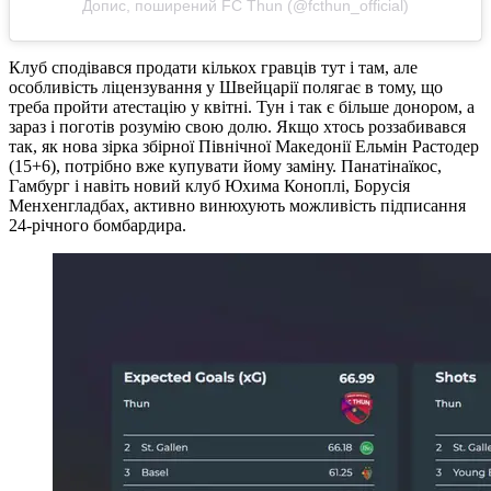
Допис, поширений FC Thun (@fcthun_official)
Клуб сподівався продати кількох гравців тут і там, але
особливість ліцензування у Швейцарії полягає в тому, що
треба пройти атестацію у квітні. Тун і так є більше донором, а
зараз і поготів розумію свою долю. Якщо хтось роззабивався
так, як нова зірка збірної Північної Македонії Ельмін Растодер
(15+6), потрібно вже купувати йому заміну. Панатінаїкос,
Гамбург і навіть новий клуб Юхима Коноплі, Борусія
Менхенгладбах, активно винюхують можливість підписання
24-річного бомбардира.