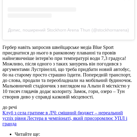
Допис, поширений Stockhorn Arena Thun (@stockhornarena)
Гербер навіть запросив швейцарське медіа Blue Sport
приєднатися до нього в ранковому плаванні та провів
найнезвичніше інтерв'ю при температурі води 7,3 градуса!
Можливо, після одного з таких занурень він погодився з
аргументами Лустрінеллі, що треба придбати новий автобус,
бо на старому просто страшно їздити. Попередній транспорт,
до слова, продали та переобладнали на мобільний будиночок.
Мальовничий стадіончик з виглядом на Альпи й місткістю у
10 тисяч глядачів додає колориту. Замок, гори, озеро – Тун
створив диво у справді казковій місцевості.
до речі
Клуб з села гратиме в ЛЧ: смішний бюджет – нереальний
успіх рівня Лестера в чемпіонаті, який присоромлює УПЛ і
гранда
Читайте ще
: