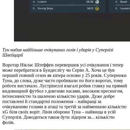
Тун набив найбільше очікуваних голів і ударів у Суперлізі
Швейцарії
Воротар Ніклас Штеффен перевершив усі очікування і тепер
може перебратися в Бундеслігу чи Серію А. Хоча це був
перший повний сезон як кіпера основи у 25 років. Суперники
Туна, до слова, дуже часто пробивали по його воротах, тому
роботи вистачало. Лустрінеллі взагалі робив ставку на прямий
видовищний футбол з довгими пасами, високим пресингом,
інтенсивністю та шаленою кількістю ударів. Дуже добре
поставлені й стандартні положення – найкращі за
очікуваними голами в атаці та третій за найменшою кількістю
xG біля своїх воріт. Лінія оборони Туна – найвища в усій
Суперлізі. Доводиться також бути лідером за... кількістю
фолів.