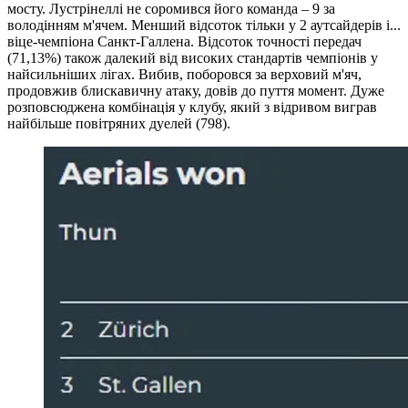
мосту. Лустрінеллі не соромився його команда – 9 за
володінням м'ячем. Менший відсоток тільки у 2 аутсайдерів і...
віце-чемпіона Санкт-Галлена. Відсоток точності передач
(71,13%) також далекий від високих стандартів чемпіонів у
найсильніших лігах. Вибив, поборовся за верховий м'яч,
продовжив блискавичну атаку, довів до пуття момент. Дуже
розповсюджена комбінація у клубу, який з відривом виграв
найбільше повітряних дуелей (798).