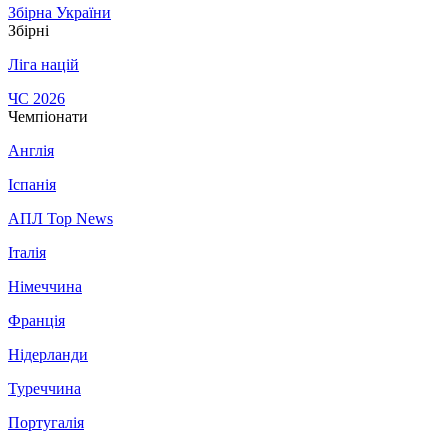
Збірна України
Збірні
Ліга націй
ЧС 2026
Чемпіонати
Англія
Іспанія
АПЛ Top News
Італія
Німеччина
Франція
Нідерланди
Туреччина
Португалія