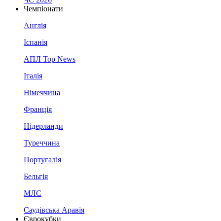
Чемпіонати
Англія
Іспанія
АПЛ Top News
Італія
Німеччина
Франція
Нідерланди
Туреччина
Португалія
Бельгія
МЛС
Саудівська Аравія
Єврокубки