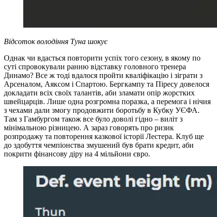
Відсоток володіння Туна шокує
Однак чи вдасться повторити успіх того сезону, в якому по
суті спровокували ранню відставку головного тренера
Динамо? Все ж тоді вдалося пройти кваліфікацію і зіграти з
Арсеналом, Аяксом і Спартою. Бергкампу та Піресу довелося
докладати всіх своїх талантів, аби зламати опір жорстких
швейцарців. Лише одна розгромна поразка, а перемога і нічия
з чехами дали змогу продовжити боротьбу в Кубку УЄФА.
Там з Гамбургом також все було доволі гідно – виліт з
мінімальною різницею. А зараз говорять про ризик
розпродажу та повторення казкової історії Лестера. Клуб ще
до здобуття чемпіонства змушений був брати кредит, аби
покрити фінансову діру на 4 мільйони євро.