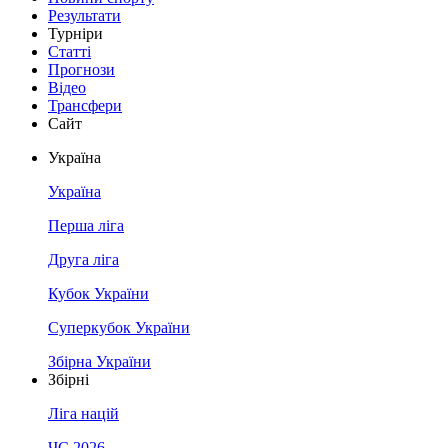
Результати
Турніри
Статті
Прогнози
Відео
Трансфери
Сайт
Україна
Україна
Перша ліга
Друга ліга
Кубок України
Суперкубок України
Збірна України
Збірні
Ліга націй
ЧС 2026