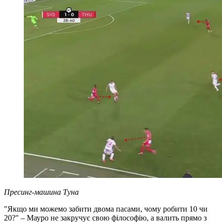
Пресинг-машина Туна
"Якщо ми можемо забити двома пасами, чому робити 10 чи
20?" – Мауро не закручує свою філософію, а валить прямо з