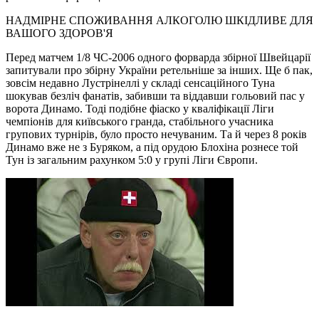
НАДМІРНЕ СПОЖИВАННЯ АЛКОГОЛЮ ШКІДЛИВЕ ДЛЯ
ВАШОГО ЗДОРОВ'Я
Перед матчем 1/8 ЧС-2006 одного форварда збірної Швейцарії
запитували про збірну України ретельніше за інших. Ще б пак,
зовсім недавно Лустрінеллі у складі сенсаційного Туна
шокував безліч фанатів, забивши та віддавши гольовий пас у
ворота Динамо. Тоді подібне фіаско у кваліфікації Ліги
чемпіонів для київського гранда, стабільного учасника
групових турнірів, було просто нечуваним. Та й через 8 років
Динамо вже не з Буряком, а під орудою Блохіна рознесе той
Тун із загальним рахунком 5:0 у групі Ліги Європи.