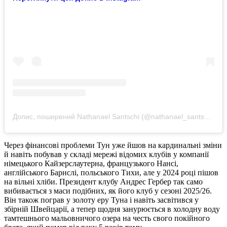
Допис, поширений Nathanael Santschi (@nathanael_santschi)
Через фінансові проблеми Тун уже йшов на кардинальні зміни
й навіть побував у складі мережі відомих клубів у компанії
німецького Кайзерслаутерна, французького Нансі,
англійського Барнслі, польського Тихи, але у 2024 році пішов
на вільні хліби. Президент клубу Андрес Гербер так само
вибивається з маси подібних, як його клуб у сезоні 2025/26.
Він також пограв у золоту еру Туна і навіть засвітився у
збірній Швейцарії, а тепер щодня занурюється в холодну воду
тамтешнього мальовничого озера на честь свого покійного