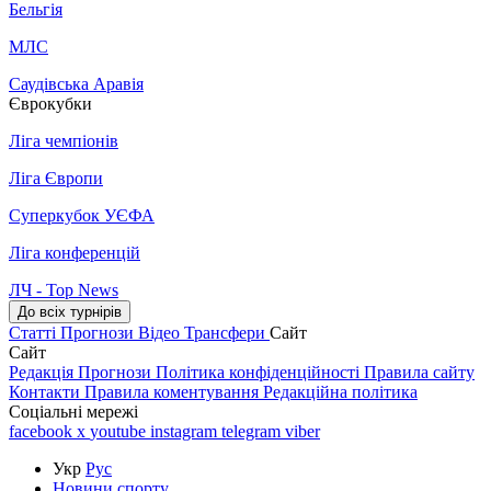
Бельгія
МЛС
Саудівська Аравія
Єврокубки
Ліга чемпіонів
Ліга Європи
Суперкубок УЄФА
Ліга конференцій
ЛЧ - Top News
До всіх турнірів
Статті
Прогнози
Відео
Трансфери
Сайт
Сайт
Редакція
Прогнози
Політика конфіденційності
Правила сайту
Контакти
Правила коментування
Редакційна політика
Соціальні мережі
facebook
x
youtube
instagram
telegram
viber
Укр
Рус
Новини спорту