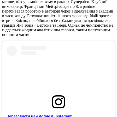
менше, ніж у чемпіонському в рамках Суперліги. Клубний
вихованець Франц-Ітан Мейтрі кладе по 8, а раніше
перебивався роботою в автодорі через відрахування з академії
в часи ковіду. Результативність іншого форварда Ібайї зростає
втричі. Звісно, не обійшлося без збалансування досвідом екс-
гравців Янг Бойз – Бертона та Імері. Однак це чемпіонство не
піддається жодним аналітичним теоріям, таким популярним
останнім часом.
Переглянути цей допис в Instagram