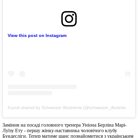
View this post on Instagram
A post shared by Schweizer Illustrierte (@schweizer_illustrierte)
Замінив на посаді головного тренера Уніона Берліна Марі-
Луїзу Ету - першу жінку-наставника чоловічого клубу
Бундесліги. Тепер матиме шанс познайомитися з українським