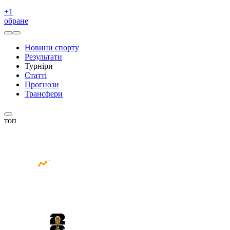
+
1
обране
Новини спорту
Результати
Турніри
Статті
Прогнози
Трансфери
топ