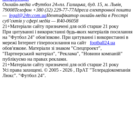
Онлайн-медіа «Футбол 24»
пл. Галицька, буд. 15, м. Львів,
79008
Телефон +380 (32) 229-77-77
Адреса електронної пошти
—
legal@24tv.com.ua
Ідентифікатор онлайн-медіа в Реєстрі
суб’єктів у сфері медіа — R40-06058
21+
Матеріали сайту призначені для осіб старше 21 року
При цитуванні і використанні будь-яких матеріалів посилання
на "Футбол 24" обов'язкове. При цитуванні і використанні в
мережі Інтернет гіперпосилання на сайт
football24.ua
обов'язкове. Матеріали зі знаком "Спецпроект",
"Партнерський матеріал", "Реклама", "Новини компаній"
публікуємо на правах реклами.
21+
Матеріали сайту призначені для осіб старше 21 року
Усi права захищенi. © 2005 -
2026
, ПрАТ "Телерадіокомпанія
Люкс". "Футбол 24".