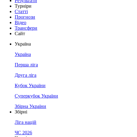
Результати
Турніри
Статті
Прогнози
Відео
Трансфери
Сайт
Україна
Україна
Перша ліга
Друга ліга
Кубок України
Суперкубок України
Збірна України
Збірні
Ліга націй
ЧС 2026