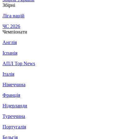
Збірні
Ліга націй
ЧС 2026
Чемпіонати
Англія
Іспанія
АПЛ Top News
Італія
Німеччина
Франція
Нідерланди
Туреччина
Португалія
Бельгія