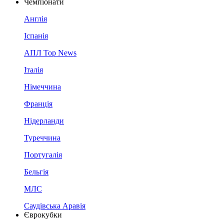
Чемпіонати
Англія
Іспанія
АПЛ Top News
Італія
Німеччина
Франція
Нідерланди
Туреччина
Португалія
Бельгія
МЛС
Саудівська Аравія
Єврокубки