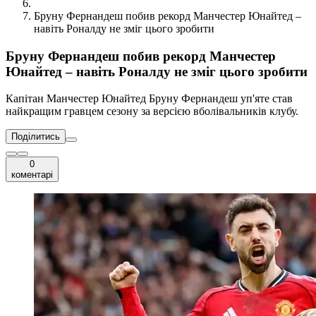
Бруну Фернандеш побив рекорд Манчестер Юнайтед –
навіть Роналду не зміг цього зробити
Бруну Фернандеш побив рекорд Манчестер
Юнайтед – навіть Роналду не зміг цього зробити
Капітан Манчестер Юнайтед Бруну Фернандеш уп'яте став
найкращим гравцем сезону за версією вболівальників клубу.
Поділитись
0
коментарі