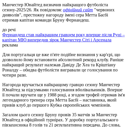
Манчестер Юнайтед визначив найкращого футболіста
сезону-2025/26. Як повідомляє
офіційний сайт
"червоних
дияволів", престижну нагороду імені сера Метта Басбі
отримав капітан команди Бруну Фернандеш.
до речі
Фернандеш став найкращим гравцем року вперше після Руні –
капітан МЮ випередив зірок Манчестер Сіті і Арсенала
реклама
Для португальця це вже п'яте подібне визнання у кар'єрі, що
дозволило йому встановити абсолютний рекорд клубу. Раніше
найкращий результат належав Давіду Де Хеа та Кріштіану
Роналду – обидва футболісти вигравали це голосування по
чотири рази.
Нагорода вручається найкращому гравцю сезону Манчестер
Юнайтед за підсумками голосування вболівальників. Вперше
її почали вручати ще у 1988 році, а згодом трофей отримав ім'я
легендарного тренера сера Метта Басбі – наставника, який
привів клуб до першого Кубка європейських чемпіонів.
Загалом цього сезону Бруну провів 35 матчів за Манчестер
Юнайтед в офіційний турнірах. У доробку португальського
півзахисника 8 голів та 21 результативна передача. До слова,