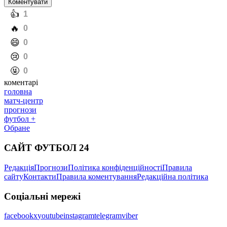
Коментувати
️👍
1
️🔥
0
️😄
0
️😢
0
️🤬
0
коментарі
головна
матч-центр
прогнози
футбол +
Обране
САЙТ ФУТБОЛ 24
Редакція
Прогнози
Політика конфіденційності
Правила
сайту
Контакти
Правила коментування
Редакційна політика
Соціальні мережі
facebook
x
youtube
instagram
telegram
viber