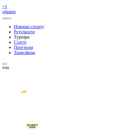
+
1
обране
Новини спорту
Результати
Турніри
Статті
Прогнози
Трансфери
топ