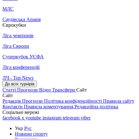
МЛС
Саудівська Аравія
Єврокубки
Ліга чемпіонів
Ліга Європи
Суперкубок УЄФА
Ліга конференцій
ЛЧ - Top News
До всіх турнірів
Статті
Прогнози
Відео
Трансфери
Сайт
Сайт
Редакція
Прогнози
Політика конфіденційності
Правила сайту
Контакти
Правила коментування
Редакційна політика
Соціальні мережі
facebook
x
youtube
instagram
telegram
viber
Укр
Рус
Новини спорту