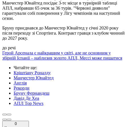
Манчестер Юнайтед посідає 3-тє місце в турнірній таблиці
АПЛ, набравши 65 очок за 36 турів. "Червоні дияволи"
гарантували собі повернення у Лігу чемпіонів на наступний
сезон.
Бруну приєднався до Манчестер Юнайтед у січні 2020 року
після переходу зі Спортінга. Контракт гравця з клубом чинний
до 2027 року.
до речі
Герой Арсенала є найкращим у світі, але не основним у
збірній Іспанії – наблизив золото АПЛ, Мессі може пишатися
Читайте ще
:
Кріштіану Роналду
Манчестер Юнайтед
Англія
Рекорди
Бруну Фернандеш
Давід Де Хеа
АПЛ Top News
0