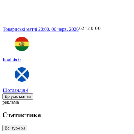
62
ʼ
2
0
0
0
Товариські матчі
20:00,
06 черв. 2026
Болівія
0
Шотландія
4
До усіх матчів
реклама
Статистика
Всі турніри