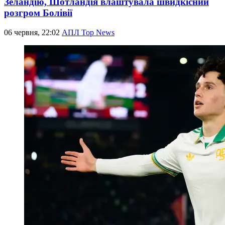
Зеландію, Шотландія влаштувала швидкісний
розгром Болівії
06 червня, 22:02
АПЛ Top News