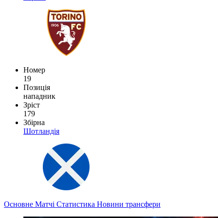
Номер
19
Позиція
нападник
Зріст
179
Збірна
Шотландія
Основне
Матчі
Статистика
Новини
трансфери