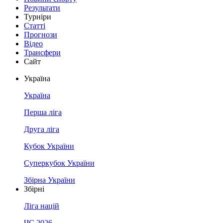
Результати
Турніри
Статті
Прогнози
Відео
Трансфери
Сайт
Україна
Україна
Перша ліга
Друга ліга
Кубок України
Суперкубок України
Збірна України
Збірні
Ліга націй
ЧС 2026