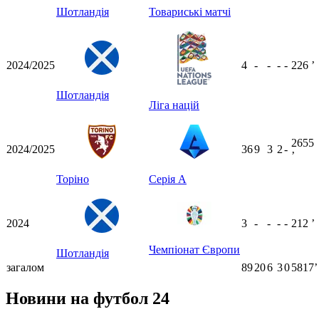
Шотландія
Товариські матчі
2024/2025
4
-
-
-
-
226
ʼ
Шотландія
Ліга націй
2655
2024/2025
36
9
3
2
-
ʼ
Торіно
Серія А
2024
3
-
-
-
-
212
ʼ
Чемпіонат Європи
Шотландія
загалом
89
20
6
3
0
5817ʼ
Новини на футбол 24