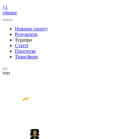
+
1
обране
Новини спорту
Результати
Турніри
Статті
Прогнози
Трансфери
топ