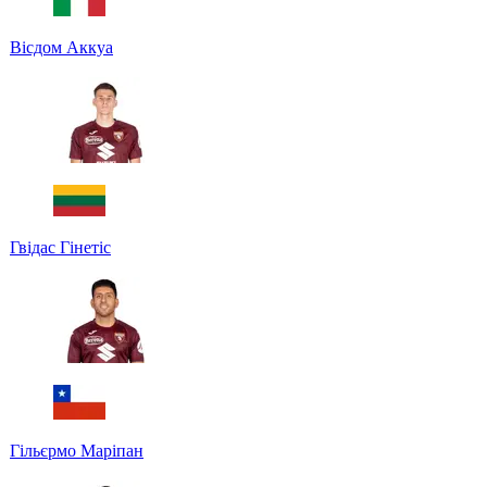
Вісдом Аккуа
Гвідас Гінетіс
Гільєрмо Маріпан