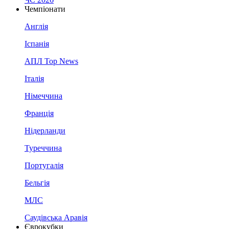
Чемпіонати
Англія
Іспанія
АПЛ Top News
Італія
Німеччина
Франція
Нідерланди
Туреччина
Португалія
Бельгія
МЛС
Саудівська Аравія
Єврокубки