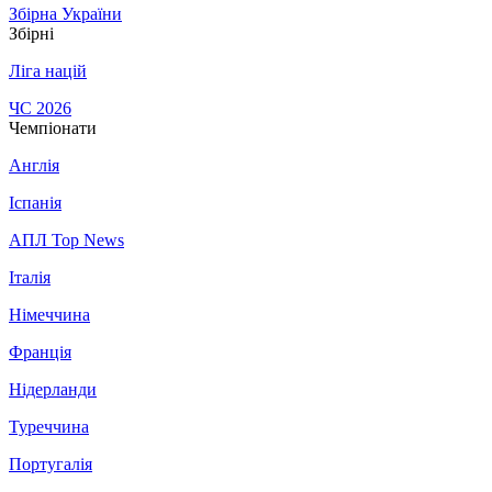
Збірна України
Збірні
Ліга націй
ЧС 2026
Чемпіонати
Англія
Іспанія
АПЛ Top News
Італія
Німеччина
Франція
Нідерланди
Туреччина
Португалія