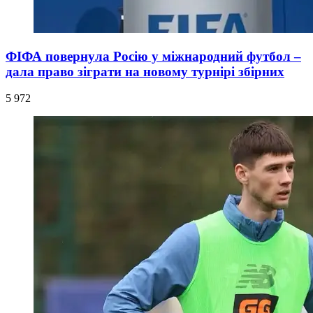
ФІФА повернула Росію у міжнародний футбол –
дала право зіграти на новому турнірі збірних
5 972