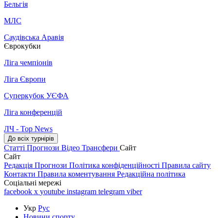
Бельгія
МЛС
Саудівська Аравія
Єврокубки
Ліга чемпіонів
Ліга Європи
Суперкубок УЄФА
Ліга конференцій
ЛЧ - Top News
До всіх турнірів
Статті
Прогнози
Відео
Трансфери
Сайт
Сайт
Редакція
Прогнози
Політика конфіденційності
Правила сайту
Контакти
Правила коментування
Редакційна політика
Соціальні мережі
facebook
x
youtube
instagram
telegram
viber
Укр
Рус
Новини спорту