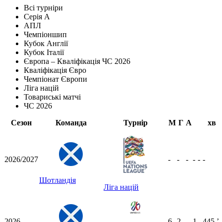
Всі турніри
Серія А
АПЛ
Чемпіоншип
Кубок Англії
Кубок Італії
Європа – Кваліфікація ЧС 2026
Кваліфікація Євро
Чемпіонат Європи
Ліга націй
Товариські матчі
ЧС 2026
Сезон
Команда
Турнір
М
Г
А
хв
2026/2027
-
-
-
-
-
-
Шотландія
Ліга націй
2026
6
2
-
1
-
445
ʼ