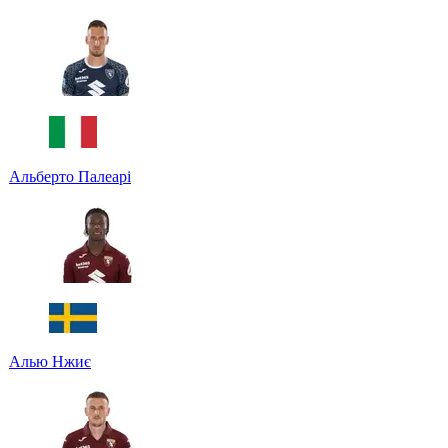
Альберто Палеарі
Алью Нжиє