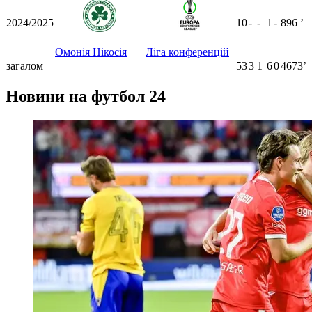
2024/2025
10
-
-
1
-
896
ʼ
Омонія Нікосія
Ліга конференцій
загалом
53
3
1
6
0
4673ʼ
Новини на футбол 24