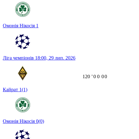
Омонія Нікосія
1
Ліга чемпіонів
18:00,
29 лип. 2026
120
ʼ
0
0
0
0
Кайрат
1
(1)
Омонія Нікосія
0
(0)