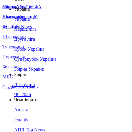
Збірна України
Італія
Суперкубок УЄФА
Україна
Німеччина
Ліга конференцій
Україна
Франція
ЛЧ - Top News
Перша ліга
Нідерланди
Друга ліга
Туреччина
Кубок України
Португалія
Суперкубок України
Бельгія
Збірна України
Збірні
МЛС
Ліга націй
Саудівська Аравія
ЧС 2026
Чемпіонати
Англія
Іспанія
АПЛ Top News