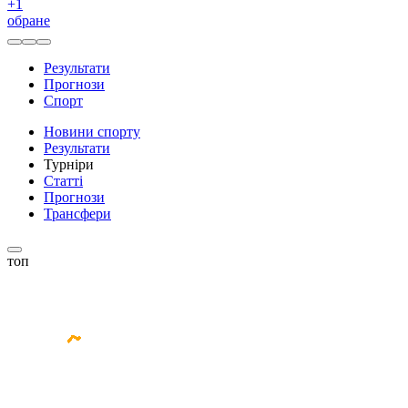
+
1
обране
Результати
Прогнози
Спорт
Новини спорту
Результати
Турніри
Статті
Прогнози
Трансфери
топ