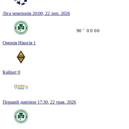
Ліга чемпіонів
20:00,
22 лип. 2026
90
ʼ
0
0
0
0
Омонія Нікосія
1
Кайрат
0
Перший дивізіон
17:30,
22 трав. 2026