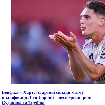
Бенфіка – Хартс: стартові склади матчу
кваліфікації Ліги Європи – несподівані ролі
Судакова та Трубіна