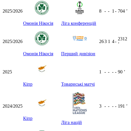
2025/2026
8
-
-
1
-
704
ʼ
Омонія Нікосія
Ліга конференцій
2312
2025/2026
26
3
1
4
-
ʼ
Омонія Нікосія
Перший дивізіон
2025
1
-
-
-
-
90
ʼ
Кіпр
Товариські матчі
2024/2025
3
-
-
-
-
191
ʼ
Кіпр
Ліга націй