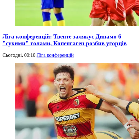
Ліга конференцій: Твенте залякує Динамо 6
"сухими" голами, Копенгаген розбив угорців
Сьогодні, 00:10
Ліга конференцій