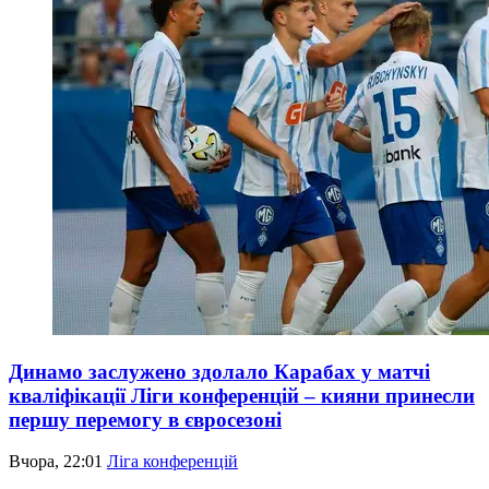
Динамо заслужено здолало Карабах у матчі
кваліфікації Ліги конференцій – кияни принесли
першу перемогу в євросезоні
Вчора, 22:01
Ліга конференцій