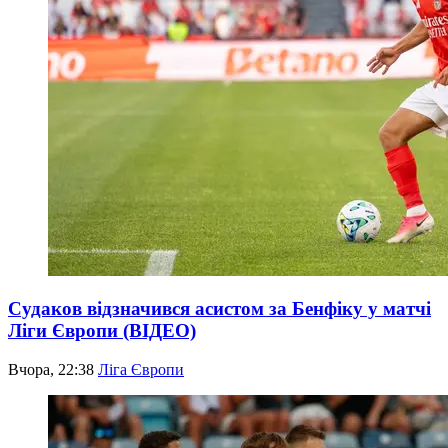
Судаков відзначився асистом за Бенфіку у матчі
Ліги Європи (ВІДЕО)
Вчора, 22:38
Ліга Європи