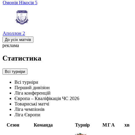
Омонія Нікосія
5
Аполлон
2
До усіх матчів
реклама
Статистика
Всі турніри
Всі турніри
Перший дивізіон
Ліга конференцій
Європа – Кваліфікація ЧС 2026
Товариські матчі
Ліга чемпіонів
Ліга Європи
Сезон
Команда
Турнір
М
Г
А
хв