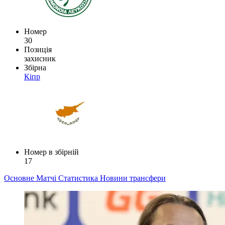
Номер
30
Позиція
захисник
Збірна
Кіпр
Номер в збірній
17
Основне
Матчі
Статистика
Новини
трансфери