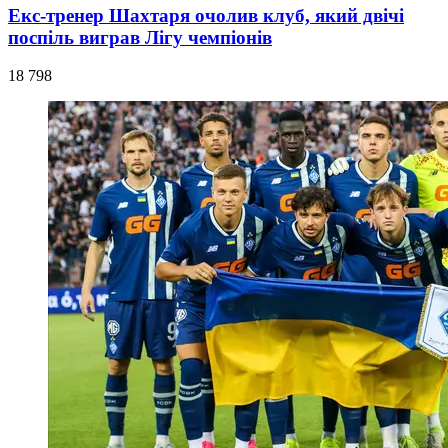
Екс-тренер Шахтаря очолив клуб, який двічі
поспіль виграв Лігу чемпіонів
18 798