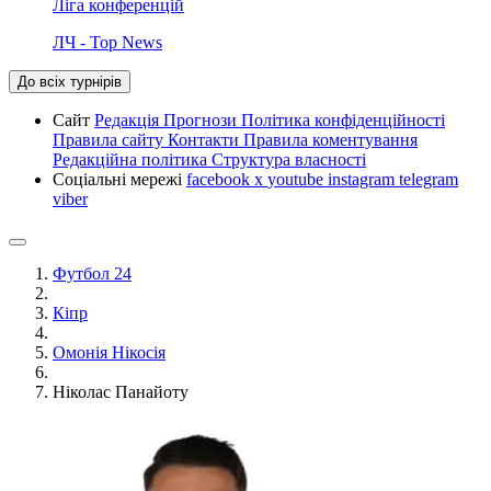
Ліга конференцій
ЛЧ - Top News
До всіх турнірів
Сайт
Редакція
Прогнози
Політика конфіденційності
Правила сайту
Контакти
Правила коментування
Редакційна політика
Структура власності
Соціальні мережі
facebook
x
youtube
instagram
telegram
viber
Футбол 24
Кіпр
Омонія Нікосія
Ніколас Панайоту