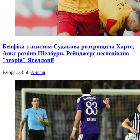
Бенфіка з асистом Судакова розтрощила Хартс,
Аякс розбив Шелбурн, Рейнджерс несподівано
"згорів" Ягеллонії
Вчора, 23:56
Англія