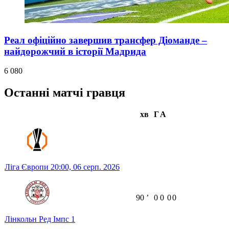
Реал офіційно завершив трансфер Діоманде –
найдорожчий в історії Мадрида
6 080
Останні матчі гравця
хв
Г
А
Ліга Європи
20:00,
06 серп. 2026
90
ʼ
0
0
0
0
Лінкольн Ред Імпс
1