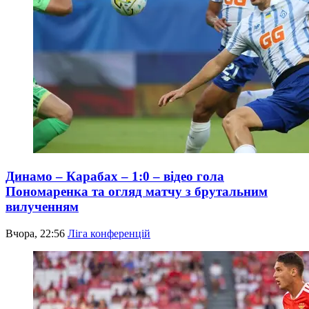
Динамо – Карабах – 1:0 – відео гола
Пономаренка та огляд матчу з брутальним
вилученням
Вчора, 22:56
Ліга конференцій