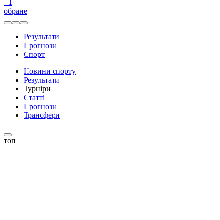
+
1
обране
Результати
Прогнози
Спорт
Новини спорту
Результати
Турніри
Статті
Прогнози
Трансфери
топ