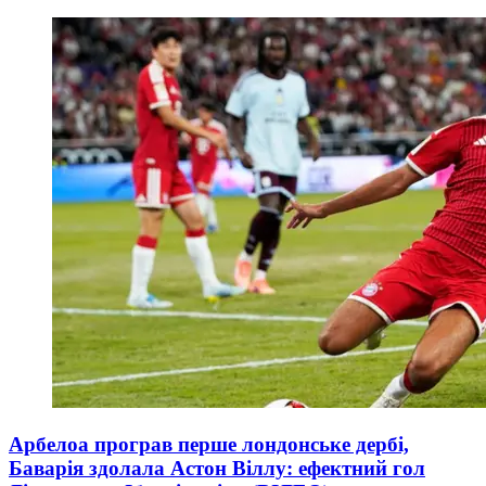
Арбелоа програв перше лондонське дербі,
Баварія здолала Астон Віллу: ефектний гол