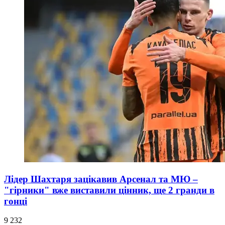
Лідер Шахтаря зацікавив Арсенал та МЮ –
"гірники" вже виставили цінник, ще 2 гранди в
гонці
9 232