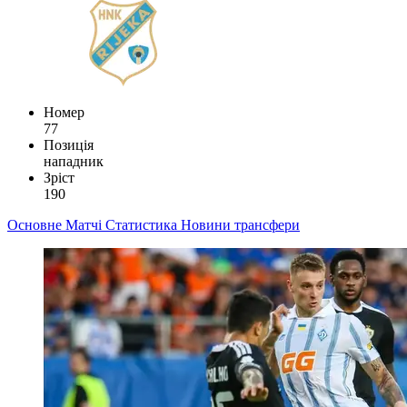
Номер
77
Позиція
нападник
Зріст
190
Основне
Матчі
Статистика
Новини
трансфери