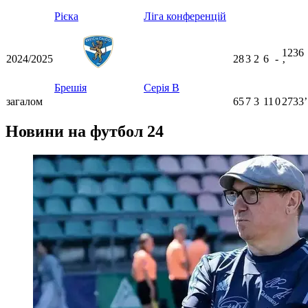
Рієка
Ліга конференцій
1236
2024/2025
28
3
2
6
-
ʼ
Брешія
Серія B
загалом
65
7
3
11
0
2733ʼ
Новини на футбол 24