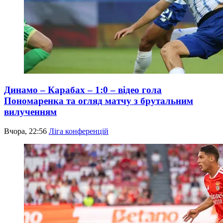
Динамо – Карабах – 1:0 – відео гола
Пономаренка та огляд матчу з брутальним
вилученням
Вчора, 22:56
Ліга конференцій