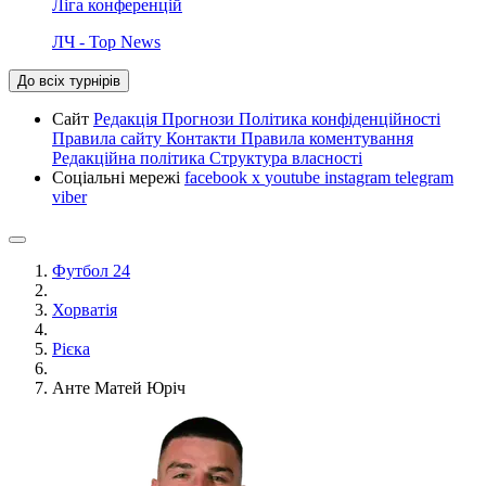
Ліга конференцій
ЛЧ - Top News
До всіх турнірів
Сайт
Редакція
Прогнози
Політика конфіденційності
Правила сайту
Контакти
Правила коментування
Редакційна політика
Структура власності
Соціальні мережі
facebook
x
youtube
instagram
telegram
viber
Футбол 24
Хорватія
Рієка
Анте Матей Юріч