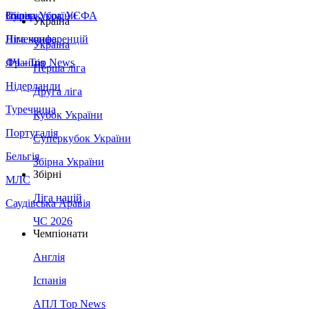
Збірна України
Італія
Суперкубок УЄФА
Україна
Німеччина
Ліга конференцій
Україна
Франція
ЛЧ - Top News
Перша ліга
Нідерланди
Друга ліга
Туреччина
Кубок України
Португалія
Суперкубок України
Бельгія
Збірна України
Збірні
МЛС
Ліга націй
Саудівська Аравія
ЧС 2026
Чемпіонати
Англія
Іспанія
АПЛ Top News