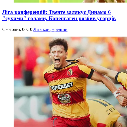
Ліга конференцій: Твенте залякує Динамо 6
"сухими" голами, Копенгаген розбив угорців
Сьогодні, 00:10
Ліга конференцій