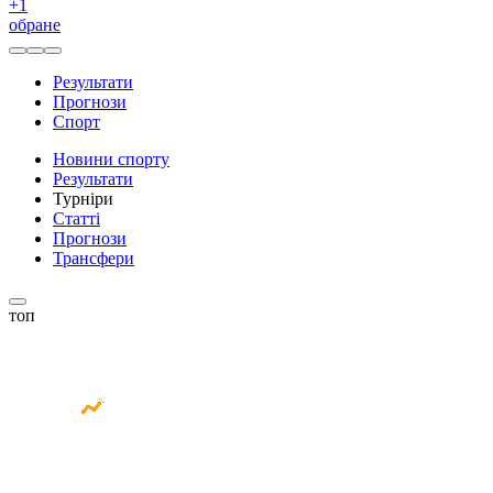
+
1
обране
Результати
Прогнози
Спорт
Новини спорту
Результати
Турніри
Статті
Прогнози
Трансфери
топ