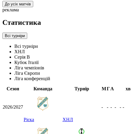
До усіх матчів
реклама
Статистика
Всі турніри
Всі турніри
ХНЛ
Серія B
Кубок Італії
Ліга чемпіонів
Ліга Європи
Ліга конференцій
Сезон
Команда
Турнір
М
Г
А
хв
2026/2027
-
-
-
-
-
-
Рієка
ХНЛ