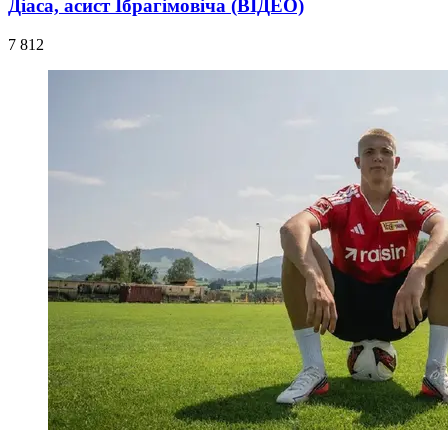
Діаса, асист Ібрагімовіча (ВІДЕО)
7 812