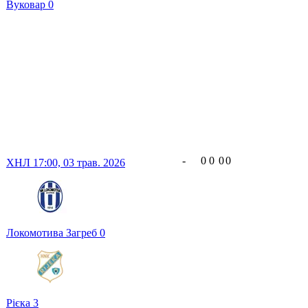
Вуковар
0
-
0
0
0
0
ХНЛ
17:00,
03 трав. 2026
Локомотива Загреб
0
Рієка
3