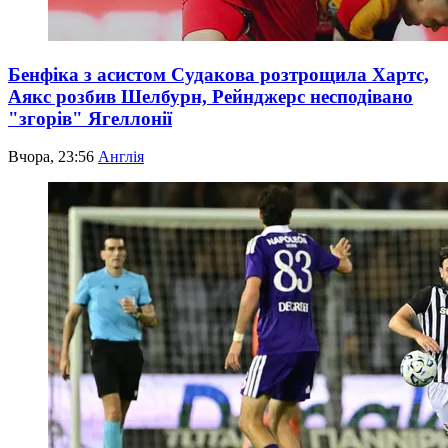
Бенфіка з асистом Судакова розтрощила Хартс,
Аякс розбив Шелбурн, Рейнджерс несподівано
"згорів" Ягеллонії
Вчора, 23:56
Англія