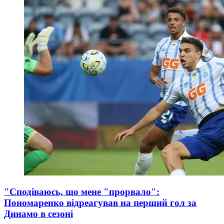
"Сподіваюсь, що мене "прорвало":
Пономаренко відреагував на перший гол за
Динамо в сезоні