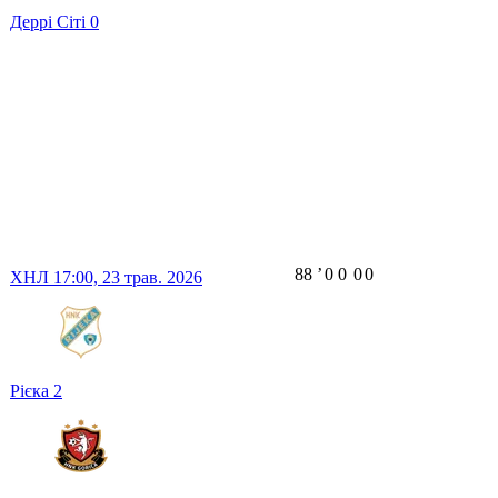
Деррі Сіті
0
88
ʼ
0
0
0
0
ХНЛ
17:00,
23 трав. 2026
Рієка
2