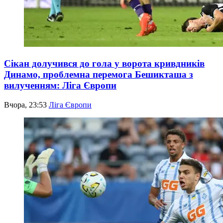
Сікан долучився до гола у ворота кривдників
Динамо, проблемна перемога Бешикташа з
вилученням: Ліга Європи
Вчора, 23:53
Ліга Європи