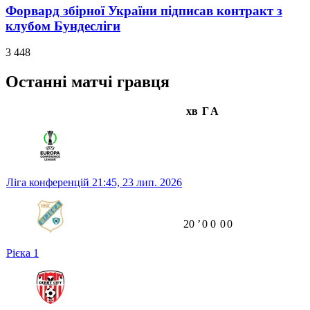
Форвард збірної України підписав контракт з
клубом Бундесліги
3 448
Останні матчі гравця
хв
Г
А
Ліга конференцій
21:45,
23 лип. 2026
20
ʼ
0
0
0
0
Рієка
1