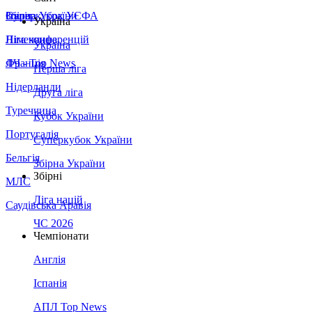
Збірна України
Італія
Суперкубок УЄФА
Україна
Німеччина
Ліга конференцій
Україна
Франція
ЛЧ - Top News
Перша ліга
Нідерланди
Друга ліга
Туреччина
Кубок України
Португалія
Суперкубок України
Бельгія
Збірна України
Збірні
МЛС
Ліга націй
Саудівська Аравія
ЧС 2026
Чемпіонати
Англія
Іспанія
АПЛ Top News