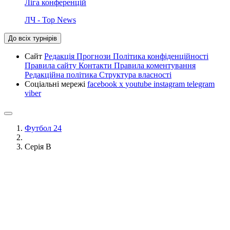
Ліга конференцій
ЛЧ - Top News
До всіх турнірів
Сайт
Редакція
Прогнози
Політика конфіденційності
Правила сайту
Контакти
Правила коментування
Редакційна політика
Структура власності
Соціальні мережі
facebook
x
youtube
instagram
telegram
viber
Футбол 24
Серія B