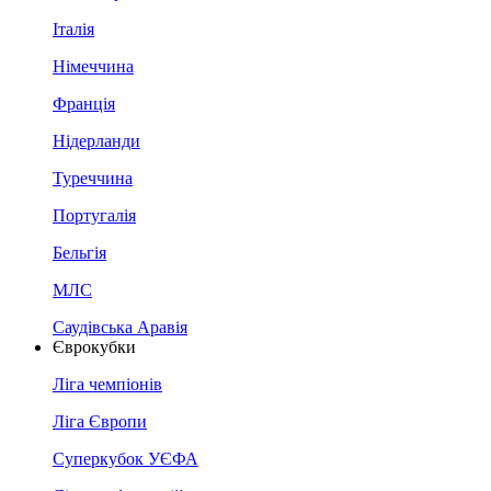
Італія
Німеччина
Франція
Нідерланди
Туреччина
Португалія
Бельгія
МЛС
Саудівська Аравія
Єврокубки
Ліга чемпіонів
Ліга Європи
Суперкубок УЄФА