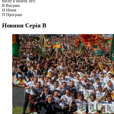
Виліт в нижчу лігу
В
Виграш
Н
Нічия
П
Програш
Новини
Серія B