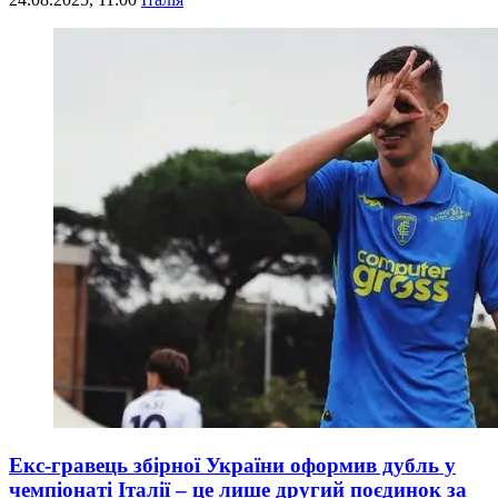
Екс-гравець збірної України оформив дубль у
чемпіонаті Італії – це лише другий поєдинок за