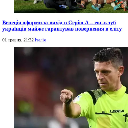
Венеція оформила вихід в Серію А – екс-клуб
українців майже гарантував повернення в еліту
01 травня, 21:32
Італія