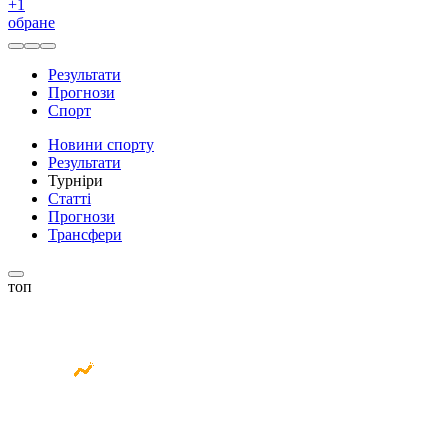
+
1
обране
Результати
Прогнози
Спорт
Новини спорту
Результати
Турніри
Статті
Прогнози
Трансфери
топ