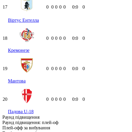
17
0
0
0
0
0
0:0
0
Віртус Ентелла
18
0
0
0
0
0
0:0
0
Кремонезе
19
0
0
0
0
0
0:0
0
Мантова
20
0
0
0
0
0
0:0
0
Падова U-18
Раунд підвищення
Раунд підвищення: плей-оф
Плей-офф за вибування