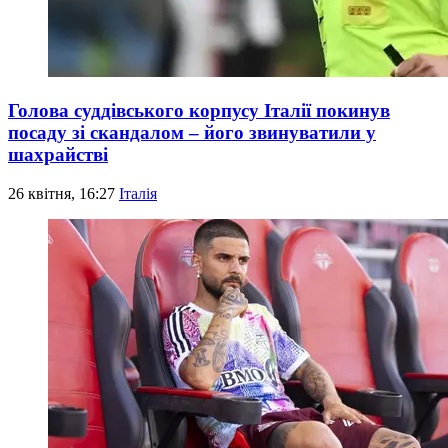
Голова суддівського корпусу Італії покинув
посаду зі скандалом – його звинуватили у
шахрайстві
26 квітня, 16:27
Італія