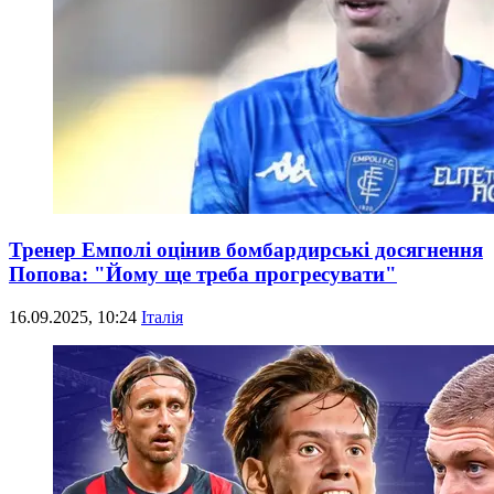
Тренер Емполі оцінив бомбардирські досягнення
Попова: "Йому ще треба прогресувати"
16.09.2025, 10:24
Італія