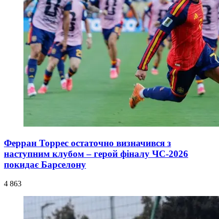
Ферран Торрес остаточно визначився з
наступним клубом – герой фіналу ЧС-2026
покидає Барселону
4 863