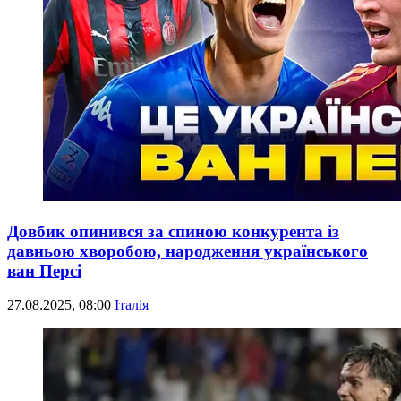
Довбик опинився за спиною конкурента із
давньою хворобою, народження українського
ван Персі
27.08.2025, 08:00
Італія