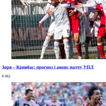
Зоря – Кривбас: прогноз і анонс матчу УПЛ
6 062