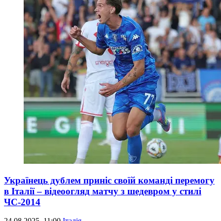
Українець дублем приніс своїй команді перемогу
в Італії – відеоогляд матчу з шедевром у стилі
ЧС-2014
24.08.2025, 11:00
Італія